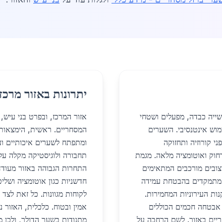
יתרונות באזור מרכז
ייה כבדה, מפעלים ושטחי
אזור המרכז, ובפרט בני עיש,
מוש אינטנסיבי. השערים
המסחריים. ראשית, הימצאותו
י קורוזיה ותחזוקה
ומתפתח לשערים איכותיים ועמ
רחוק ואוטומציה מלאה. מגמת
תחבורה ולוגיסטיקה מקלה על 
יצובים מורכבים המתאימים
התחרות הגבוהה באזור מעודד
ר מתמקדים בהבטחת עמידה
חדשניות כגון אוטומציה ושל
ות העירוניות המחמירות.
לקוחות מגוונות. כל זאת לצד
ת אבטחה חכמים הכוללים
אמין ובטוח. כלכלית, האזור 
יים באזור. לשם הרחבה על
מתנודות בשער הדולר, ולכן מ