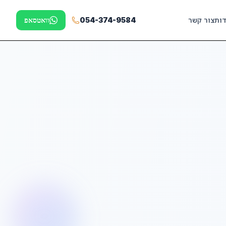
דות
צור קשר
054-374-9584
וואטסאפ