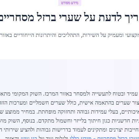
מידע מפורט
יך לדעת על
שערי ברזל מסחריים
קצועי ומעמיק על השירות, התהליכים והיתרונות הייחודיים באזור
 עמיד ובטוח לתעשייה ולמסחר באזור המרכז. השוק המקומי מתאפיי
ייצור שערים בהתאמה אישית, כולל שערים חשמליים ומערכות הזז
גיות חדשניות כגון חיתוך בלייזר וחשמול מתקדם. בנוסף, השוק מו
ייבות יצרנים ומתקינים לעמוד בדרישות גבוהות ולהציע שירותי 
ערי ברזל מסחריים - מידע כללי
ולגלות עוד על
בני עיש
והאזור.