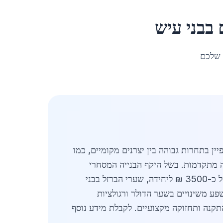
ב
בני עיש
 שלכם
ן בתחרות גבוהה בין יצרנים מקומיים, כמו
ה מתקדמות. בשל היקף הבנייה המסחרי
באזור, קיימת דרישה הולכת וגדלה לשערים איכותיים, בעלי עמידות גבוהה ותחזוקה מופחתת. במחיר ממוצע של כ-3500 ₪ ליחידה, שערי הברזל בבני
שפע משינויים בשער הדולר ורגולציות
התקנה ותחזוקה מקצועיים. לקבלת מידע נוסף