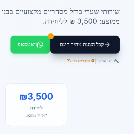
שירותי
שערי ברזל מסחריים
מקצועיים ב
בני 
ממוצע:
3,500
₪ ל
ליחידה
.
!
קבל הצעת מחיר חינם
וואטסאפ
|
חייגו עכשיו
♻️ מוכרים ברזל?
₪
3,500
ליחידה
*מחיר ממוצע