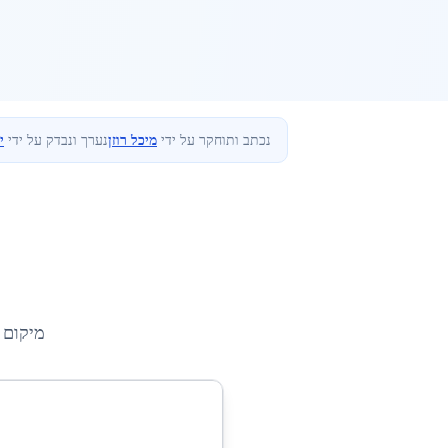
נכתב ותוחקר על ידי
מיכל רוזן
נערך ונבדק על ידי
י
מיקום 