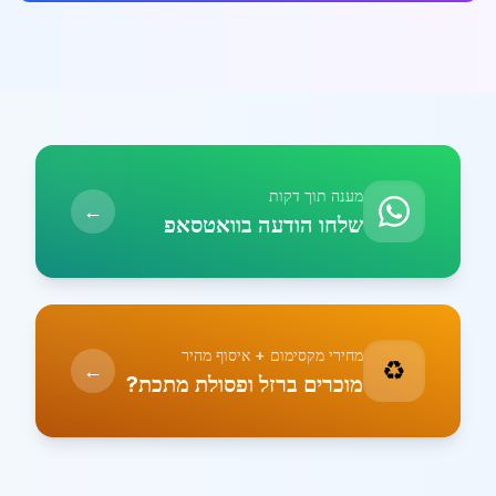
מענה תוך דקות
←
שלחו הודעה בוואטסאפ
מחירי מקסימום + איסוף מהיר
♻️
←
מוכרים ברזל ופסולת מתכת?