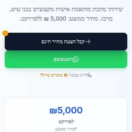
שירותי
מתכת מותאמת אישית
מקצועיים ב
בני עיש
,
מרכז
. מחיר ממוצע:
5,000
₪ ל
לפרויקט
.
!
קבל הצעת מחיר חינם
וואטסאפ
|
חייגו עכשיו
♻️ מוכרים ברזל?
₪
5,000
לפרויקט
*מחיר ממוצע