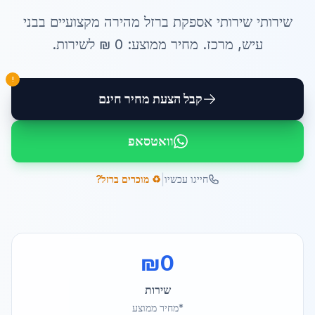
שירותי
שירותי אספקת ברזל מהירה
מקצועיים ב
בני
עיש
,
מרכז
. מחיר ממוצע:
0
₪ ל
שירות
.
!
קבל הצעת מחיר חינם
וואטסאפ
|
חייגו עכשיו
♻️ מוכרים ברזל?
₪
0
שירות
*מחיר ממוצע