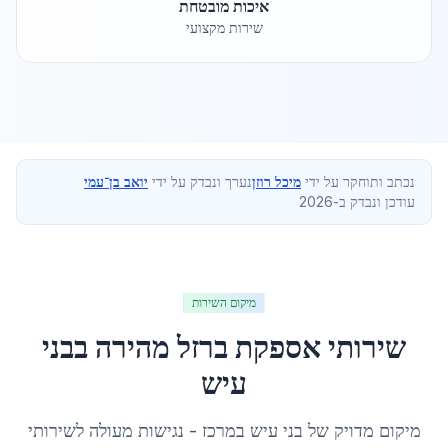
איכות מובטחת
שירות מקצועי
נכתב ותוחקר על ידי
מיכל רוזן
נערך ונבדק על ידי
יואב בן־עמי
עודכן ונבדק ב-2026
מיקום השירות
שירותי אספקת ברזל מהירה
ב
בני
עיש
מיקום מדויק של
בני עיש
ב
מרכז
- נגישות מעולה לשירותי