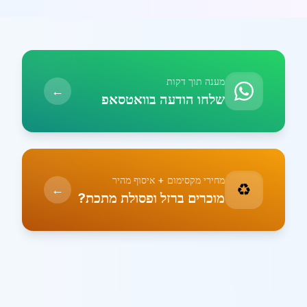
מענה תוך דקות
←
שלחו הודעה בוואטסאפ
מחירי מקסימום + איסוף מהיר
♻️
←
מוכרים ברזל ופסולת מתכת?