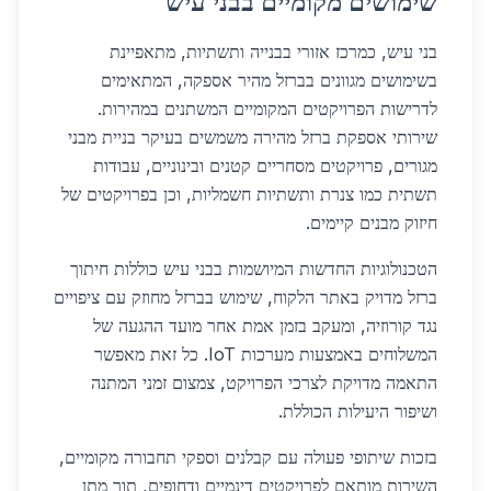
שימושים מקומיים בבני עיש
בני עיש, כמרכז אזורי בבנייה ותשתיות, מתאפיינת
בשימושים מגוונים בברזל מהיר אספקה, המתאימים
לדרישות הפרויקטים המקומיים המשתנים במהירות.
שירותי אספקת ברזל מהירה משמשים בעיקר בניית מבני
מגורים, פרויקטים מסחריים קטנים ובינוניים, עבודות
תשתית כמו צנרת ותשתיות חשמליות, וכן בפרויקטים של
חיזוק מבנים קיימים.
הטכנולוגיות החדשות המיושמות בבני עיש כוללות חיתוך
ברזל מדויק באתר הלקוח, שימוש בברזל מחוזק עם ציפויים
נגד קורוזיה, ומעקב בזמן אמת אחר מועד ההגעה של
המשלוחים באמצעות מערכות IoT. כל זאת מאפשר
התאמה מדויקת לצרכי הפרויקט, צמצום זמני המתנה
ושיפור היעילות הכוללת.
בזכות שיתופי פעולה עם קבלנים וספקי תחבורה מקומיים,
השירות מותאם לפרויקטים דינמיים ודחופים, תוך מתן