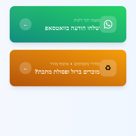
מענה תוך דקות
←
שלחו הודעה בוואטסאפ
מחירי מקסימום + איסוף מהיר
♻️
←
מוכרים ברזל ופסולת מתכת?