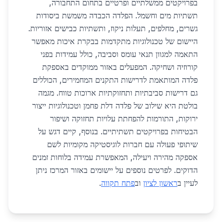
בפרויקטים ממשלתיים ופרטיים בתחום התחבורה,
תשתיות מים וחשמל. הפלדה הכבדה משמשת ביסודות
גשרים, מחלפים, תעלות ניקוז, ותשתיות כבישים אזוריות.
היישום של טכנולוגיות מתקדמות בבקרת איכות מאפשר
התאמה למגוון תנאי עומס וסביבה, כולל עמידות בפני
קורוזיה ושחיקה. המפעלים באזור ממוקדים באספקת
פלדה המותאמת לדרישות התקנים המחמירים, הכוללים
גם דרישות סביבתיות ותחזוקתיות ארוכות טווח. מגמה
בולטת היא שילוב של פלדה דלת פחמן וטכנולוגיות ייצור
ירוקות, התורמות להפחתת עלויות תחזוקה ושיפור
הבטיחות בפרויקטים תשתיתיים. בנוסף, קיים דגש על
שיתופי פעולה עם חברות לוגיסטיקה מקומיות לשם
אספקה מהירה ויעילה, המאפשרת עמידה בלוחות זמנים
הדוקים. לפרטים נוספים על יישומים באזור המרכז ניתן
לעיין ב
ראשון לציון
וב
פתח תקווה
.