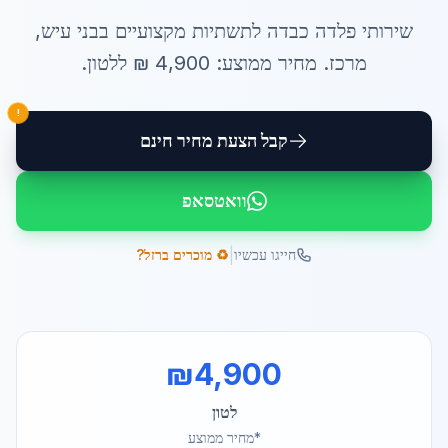
שירותי
פלדה כבדה לתשתיות
מקצועיים ב
בני עיש
,
מרכז
. מחיר ממוצע:
4,900
₪ ל
לטון
.
!
קבל הצעת מחיר חינם
וואטסאפ
|
חייגו עכשיו
♻️ מוכרים ברזל?
₪
4,900
לטון
*מחיר ממוצע