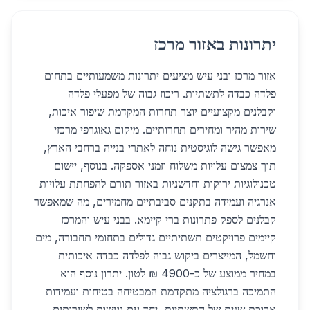
יתרונות באזור מרכז
אזור מרכז ובני עיש מציעים יתרונות משמעותיים בתחום
פלדה כבדה לתשתיות. ריכוז גבוה של מפעלי פלדה
וקבלנים מקצועיים יוצר תחרות המקדמת שיפור איכות,
שירות מהיר ומחירים תחרותיים. מיקום גאוגרפי מרכזי
מאפשר גישה לוגיסטית נוחה לאתרי בנייה ברחבי הארץ,
תוך צמצום עלויות משלוח וזמני אספקה. בנוסף, יישום
טכנולוגיות ירוקות וחדשניות באזור תורם להפחתת עלויות
אנרגיה ועמידה בתקנים סביבתיים מחמירים, מה שמאפשר
קבלנים לספק פתרונות ברי קיימא. בבני עיש והמרכז
קיימים פרויקטים תשתיתיים גדולים בתחומי תחבורה, מים
וחשמל, המייצרים ביקוש גבוה לפלדה כבדה איכותית
במחיר ממוצע של כ-4900 ₪ לטון. יתרון נוסף הוא
התמיכה ברגולציה מתקדמת המבטיחה בטיחות ועמידות
ארוכת שנים של התשתיות, יחד עם נגישות לשירותים