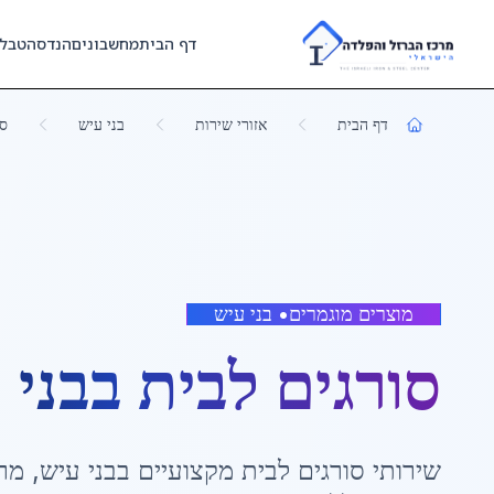
Skip to main content
דף הבית
מחשבונים
הנדסה
טבל
דף הבית
אזורי שירות
בני עיש
סו
מוצרים מוגמרים
•
בני עיש
סורגים לבית
ב
בני 
שירותי
סורגים לבית
מקצועיים ב
בני עיש
,
מר