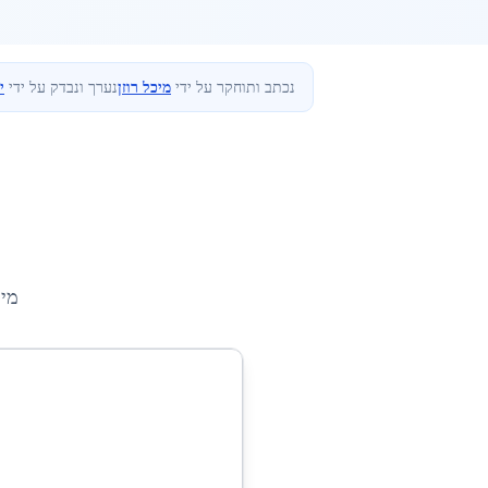
נכתב ותוחקר על ידי
מיכל רוזן
נערך ונבדק על ידי
י
מיק