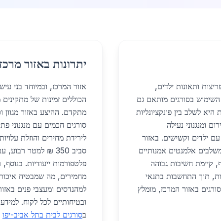
יתרונות באזור מרכז
יצות ותאונות ילדים,
אזור המרכז, ובמיוחד בני עי
השימוש בסורגים מותאם גם
הכוללים זמינות של מתקינים מ
יא לשלב בין פונקציונליות
מתקדם. ההיצע באזור מגוון וכ
ום ומנגנוני נעילה
סורגים חכמים עם מנגנוני פת
עם ילדים וקשישים. באזור
לירידת מחירים והוזלת עלויו
המשלבים אלמנטים אמנותיים
סביב 350 ₪ למטר רב
רווחי בטיחות לפי התקן 1142. בנוסף, קיימת חשיבות גבוהה
פלטפורמות ייעודיות. בנוסף,
ות, תוך התחשבות בתנאי
מחמירים, מה שמבטיח איכות ג
סורגים באזור המרכז, מומלץ
למהנדסים ומעצבי פנים באזו
ובטיחותיים לכל לקוח. למידע 
ב
סורגים לבית בתל אביב-יפו
ו