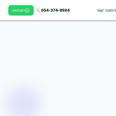
דות
צור קשר
054-374-9584
וואטסאפ