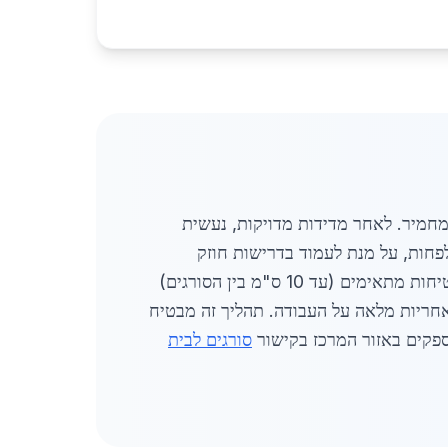
קנת סורגים בבית בבני עיש מתחיל בייעוץ מקצועי המותאם לדרישות הלקוח ולתקן הישראלי 1142 המחמיר. לאחר מדידות מדויקות, נעשית
וב בהתאם לתקציב ולצרכים, כאשר לרוב נעשה שימוש בפלדה איכותית בעובי 14 מ"מ לפחות, על מנת לעמוד בדרישות חוזק
ועמידות. ההתקנה מתבצעת על ידי מתקינים מקצועיים בעלי ניסיון וידע בנהלי בטיחות, תוך הבטחה למרווחי בטיחות מתאימים (עד 10 ס"מ בין הסורגים)
 אחריות מלאה על העבודה. תהליך זה מבטיח
ספקים באזור המרכז בקישור
סורגים לבית