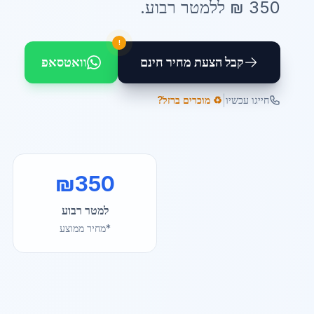
350
₪ ל
למטר רבוע
.
!
קבל הצעת מחיר חינם
וואטסאפ
|
חייגו עכשיו
♻️ מוכרים ברזל?
₪
350
למטר רבוע
*מחיר ממוצע