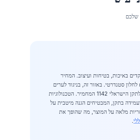
 שלכם
דים באיכות, בטיחות ועיצוב. המחיר
סורגים איכותיים עומד על כ-350 ₪ למטר רבוע, עם עלויות התקנה המסתכמות סביב 600-650 ₪ לחלון סטנדרטי. באזור זה, בניגוד לערים
הגדולות, קיימת העדפה ברורה לספקים מקומיים עם מוניטין ויכולת להתאים פתרונות בטיחות אישיים בהתאם לתקן הישראלי 1142 המחמיר. הטכנולוגיות
עמידה בתקן, המבטיחים הגנה מיטבית על
חריות מלאה על המוצר, מה שהופך את
לי
.