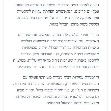
גבוהה לאתרי בנייה מרכזיים, תשתיות תחבורה מפותחות
ונמלי ים קרובים, המאפשרים הפחתת עלויות לוגיסטיות
וזמני אספקה קצרים. יתרונות אלו מהווים בסיס לצמיחה
ושגשוג בשוק מחסני הברזל באזור.
מחירי חומרי הגלם באזור המרכז תואמים את המחירים
הארציים, עם יציבות יחסית למרות השפעות רגולציה
עולמית המחמירה על ייצור הברזל. שילוב טכנולוגיות
מתקדמות בניהול מחסנים, כגון מערכות איזון הידרוני
לחיסכון באנרגיה ומערכות ניהול מלאי דיגיטליות, ממקמות
את המחסנים באזור המרכז בחזית החדשנות התפעולית.
הזדמנויות עסקיות רבות נוצרות משיתופי פעולה עם
חברות בנייה ותשתיות, המאפשרים התרחבות מתמדת של
השירותים הנלווים, כגון חיתוך וכיפוף ברזל. האזור מציע
גם סביבה רגולטורית ברורה ומחמירה, המבטיחה בטיחות
ומקצועיות גבוהה בתפעול המחסנים.