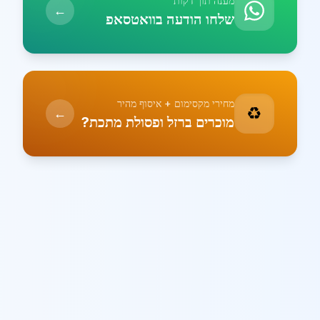
מענה תוך דקות
←
שלחו הודעה בוואטסאפ
מחירי מקסימום + איסוף מהיר
♻️
←
מוכרים ברזל ופסולת מתכת?