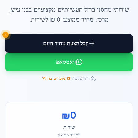
שירותי
מחסני ברזל תעשייתיים
מקצועיים ב
בני עיש
,
מרכז
. מחיר ממוצע:
0
₪ ל
שירות
.
!
קבל הצעת מחיר חינם
וואטסאפ
|
חייגו עכשיו
♻️ מוכרים ברזל?
₪
0
שירות
*מחיר ממוצע