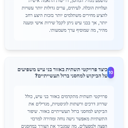
מושפע מגודל המחסן, דרישות התאמה אישית
ועלויות הובלה. לעיתים, ערים גדולות יותר עשויות
להציע מחירים משתלמים יותר בזכות היצע רחב
יותר, אך בבני עיש ניתן לקבל שירות אישי ומענה
מהיר, מה שמוסיף ערך משמעותי.
כיצד פרויקטי תשתית באזור בני עיש משפיעים
10
על הביקוש למחסני ברזל תעשייתיים?
פרויקטי תשתית מתקדמים באזור בני עיש, כולל
שדרוג דרכים ורשתות לוגיסטיות, מגדילים את
הביקוש למחסני ברזל תעשייתיים באזור. שיפור
התשתיות מאפשר גישה נוחה ומהירה למרכזי
הפצה ולמפעלים, מה שמגביר את הצורך במחסנים