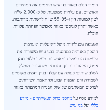
חומרי הגלם באזור בני עיש תואמים את המחירים
הארציים, עם עלויות ממוצעות של כ-2,900 ש"ח
לטון למוטות זיון ו-55-85 ש"ח לרשתות מרותכות,
כאשר יתרון לוגיסטי באזור מאפשר הפחתת עלויות
הובלה.
הטמעת טכנולוגיות ניהול דיגיטליות ומערכות
חיסכון באנרגיה במחסנים בבני עיש משפרות את
היעילות התפעולית ומאפשרות מעקב מלאי בזמן
אמת, המהווים יתרון תחרותי משמעותי. מומלץ
לשלב שיתופי פעולה עם קבלני בניין ויזמים מקומיים
לשמירת זרם הזמנות קבוע ולהתאמת השירותים
לצרכים המשתנים של שוק הבנייה המתפתח באזור.
למידע נוסף על
מחסני ברזל תעשייתיים - מידע
כללי
ועל
בני עיש
.