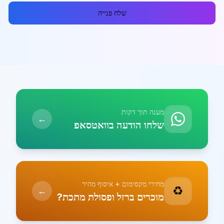
שלח פנייה
מענה תוך דקות
←
שלחו הודעה בוואטסאפ
מחירי מקסימום + איסוף מהיר
♻️
←
מוכרים ברזל ופסולת מתכת?