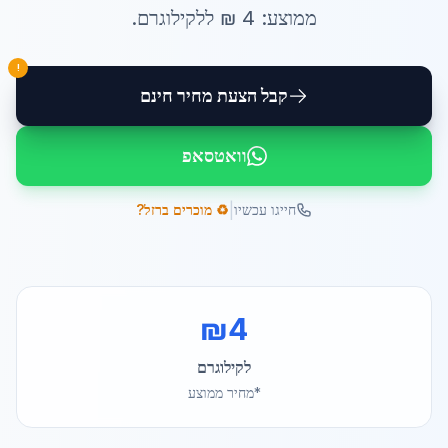
ממוצע:
4
₪ ל
לקילוגרם
.
!
קבל הצעת מחיר חינם
וואטסאפ
|
חייגו עכשיו
♻️ מוכרים ברזל?
₪
4
לקילוגרם
*מחיר ממוצע