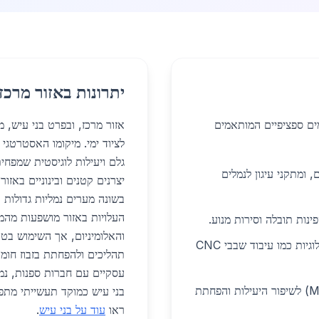
יתרונות באזור מרכז
מים ספציפיים המותאמים
אזור מרכז, ובפרט בני עיש, 
לציוד ימי. מיקומו האסטרטגי
גלם ויעילות לוגיסטית שמפחי
ם, ומתקני עיגון לנמלים
יצרנים קטנים ובינוניים באז
בשונה מערים נמליות גדולות 
העלויות באזור מושפעות מהמ
ינות תובלה וסירות מנוע.
והאלומיניום, אך השימוש בטכנ
פיתוח מערכות עמידות למים מלוחים בעזרת טכנולוגיות כמו עיבוד שבבי CNC
תהליכים ולהפחתת בזבוז חומר
עסקיים עם חברות ספנות, נמ
ייצור חלקים קטנים באמצעות הזרקת מתכת (MIM) לשיפור היעילות והפחתת
בני עיש כמוקד תעשייתי מתפ
ראו
עוד על בני עיש
.