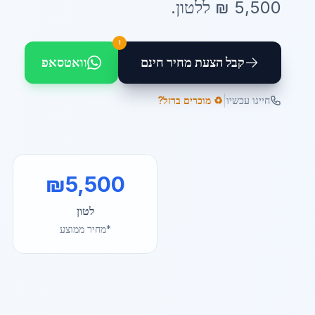
5,500
₪ ל
לטון
.
!
קבל הצעת מחיר חינם
וואטסאפ
|
חייגו עכשיו
♻️ מוכרים ברזל?
₪
5,500
לטון
*מחיר ממוצע