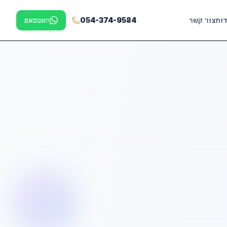
דות
צור קשר
054-374-9584
וואטסאפ