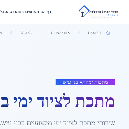
Skip to main content
דף הבית
מחשבונים
הנדסה
טבל
דף הבית
אזורי שירות
בני עיש
מת
מתכות ימיות
•
בני עיש
מתכת לציוד ימי
ב
ב
שירותי
מתכת לציוד ימי
מקצועיים ב
בני עיש
,