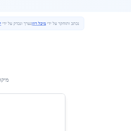
נכתב ותוחקר על ידי
מיכל רוזן
נערך ונבדק על ידי
י
מיקו