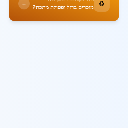
♻️
←
מוכרים ברזל ופסולת מתכת?