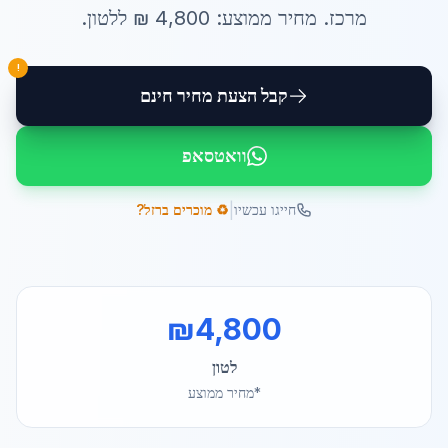
מרכז
. מחיר ממוצע:
4,800
₪ ל
לטון
.
!
קבל הצעת מחיר חינם
וואטסאפ
|
חייגו עכשיו
♻️ מוכרים ברזל?
₪
4,800
לטון
*מחיר ממוצע