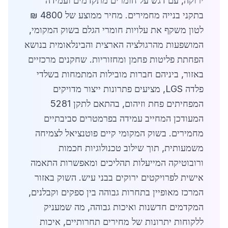
ירוקה, עם דגש על חומרים מתקדמים ועמידה
בתקני בנייה מחמירים. מחיר ממוצע של 4800 ₪
לטון משקף את עלויות חומרי הגלם בשוק המקומי,
המושפעות מהרגולציה הארצית והבינלאומית בנושא
הפחתת פליטות פחמן ומחזוריות. שחקנים מרכזיים
באזור, ביניהם חברות מובילות המתמחות בשלדי
פלדה LGS, מציעים פתרונות ייצור מדויקים
המפחיתים פחת וזיהום, בהתאם לתקן 5281
המעודכן המחייב עמידה בפרמטרים סביבתיים
מחמירים. בשוק המקומי קיים פוטנציאל לצמיחה
משמעותית, תוך שילוב טכנולוגיות חכמות
ורובוטיקה המייעלות תהליכים ומאפשרות התאמה
אישית לפרויקטים ירוקים בבני עיש. השוק באזור
המרכז מאופיין בתחרות גבוהה בין ספקים וקבלנים,
המקדמים חדשנות ואיכות גבוהה, מה שמעניק
ללקוחות יתרונות של מחירים תחרותיים, איכות