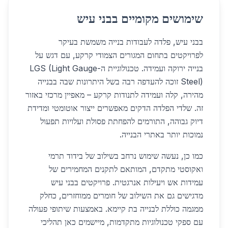
שימושים מקומיים בבני עיש
בבני עיש, פלדה לעבודות בנייה משמשת בעיקר
לפרויקטים בתחום המגורים הצמודי קרקע, עם דגש על
בנייה ירוקה ועמידה. טכנולוגיית ה-LGS (Light Gauge
Steel) זוכה להעדפה רבה בשל היתרונות שבה בבנייה
מהירה, קלה ועמידה לתנודות קרקע – מאפיין מרכזי באזור
זה. שלדי הפלדה הדקים מאפשרים ייצור אוטומטי ומדידת
דיוק גבוהה, התורמים להפחתת פסולת ועלויות תפעול
נמוכות יותר באתרי הבנייה.
כמו כן, נעשה שימוש נרחב בשילוב של בידוד תרמי
ואקוסטי מתקדם, המותאם לתקנים המחמירים של
עמידות אש ויעילות אנרגטית. פרויקטים בבני עיש
מדגישים גם את השילוב של חומרים ממוחזרים, כחלק
ממגמה כוללת לבנייה בת קיימא. באמצעות שיתופי פעולה
עם ספקי טכנולוגיות מתקדמות, מיישמים כאן תהליכי