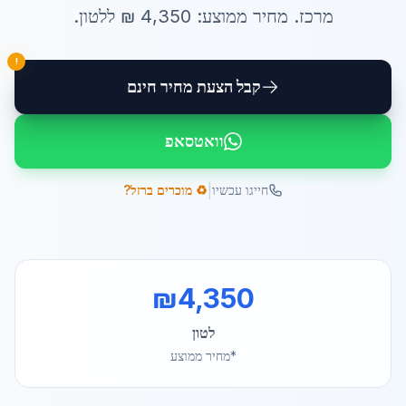
מרכז
. מחיר ממוצע:
4,350
₪ ל
לטון
.
!
קבל הצעת מחיר חינם
וואטסאפ
|
חייגו עכשיו
♻️ מוכרים ברזל?
₪
4,350
לטון
*מחיר ממוצע