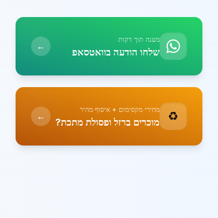
מענה תוך דקות
←
שלחו הודעה בוואטסאפ
מחירי מקסימום + איסוף מהיר
♻️
←
מוכרים ברזל ופסולת מתכת?