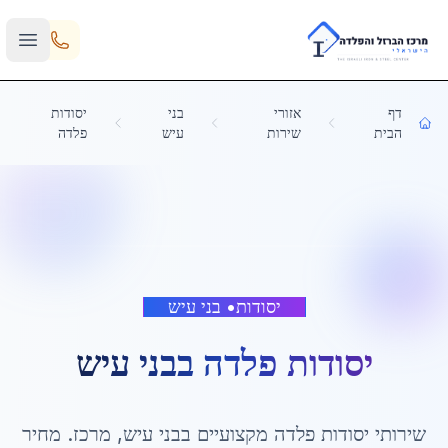
Skip to main content
דף
אזורי
בני
יסודות
הבית
שירות
עיש
פלדה
יסודות
•
בני עיש
יסודות פלדה
ב
בני עיש
שירותי
יסודות פלדה
מקצועיים ב
בני עיש
,
מרכז
. מחיר