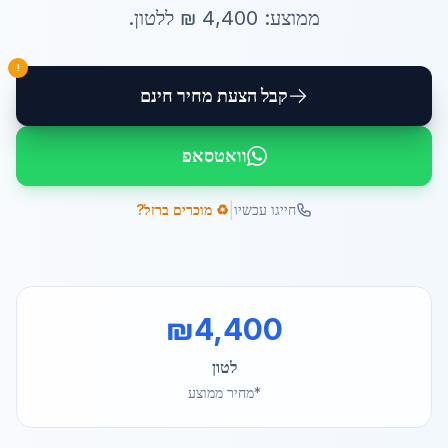
ממוצע:
4,400
₪ ל
לטון
.
!
קבל הצעת מחיר חינם
וואטסאפ
|
חייגו עכשיו
♻️ מוכרים ברזל?
₪
4,400
לטון
*מחיר ממוצע