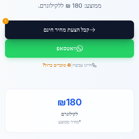
ממוצע:
180
₪ ל
לקילוגרם
.
!
קבל הצעת מחיר חינם
וואטסאפ
|
חייגו עכשיו
♻️ מוכרים ברזל?
₪
180
לקילוגרם
*מחיר ממוצע