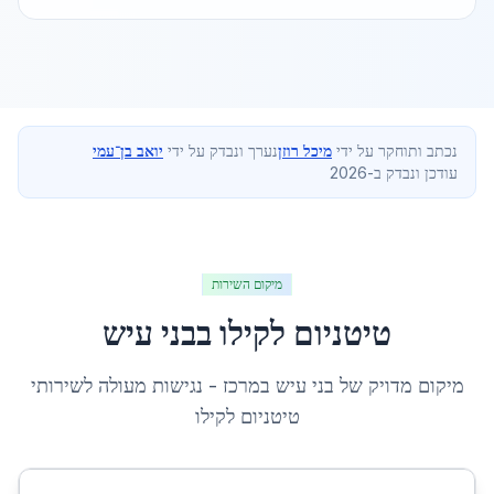
נכתב ותוחקר על ידי
מיכל רוזן
נערך ונבדק על ידי
יואב בן־עמי
עודכן ונבדק ב-2026
מיקום השירות
טיטניום לקילו
ב
בני עיש
מיקום מדויק של
בני עיש
ב
מרכז
- נגישות מעולה לשירותי
טיטניום לקילו