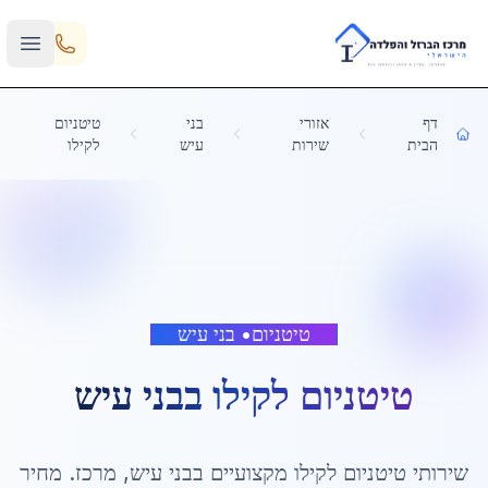
Skip to main content
דף
אזורי
בני
טיטניום
הבית
שירות
עיש
לקילו
טיטניום
•
בני עיש
טיטניום לקילו
ב
בני עיש
שירותי
טיטניום לקילו
מקצועיים ב
בני עיש
,
מרכז
. מחיר