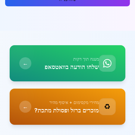
מענה תוך דקות
←
שלחו הודעה בוואטסאפ
מחירי מקסימום + איסוף מהיר
♻️
←
מוכרים ברזל ופסולת מתכת?