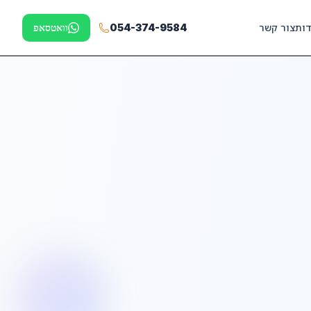
דות
צור קשר
054-374-9584
וואטסאפ