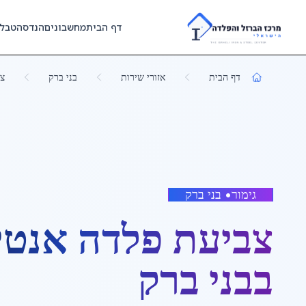
Skip to main content
דף הבית
מחשבונים
הנדסה
טבל
דף הבית
אזורי שירות
בני ברק
צב
גימור
•
בני ברק
צביעת פלדה אנטי-
ב
בני ברק