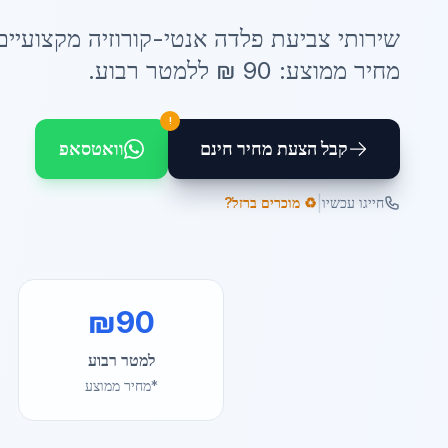
שירותי
צביעת פלדה אנטי-קורוזיה
מקצועיים
מחיר ממוצע:
90
₪ ל
למטר רבוע
.
!
קבל הצעת מחיר חינם
וואטסאפ
|
חייגו עכשיו
♻️ מוכרים ברזל?
₪
90
למטר רבוע
*מחיר ממוצע