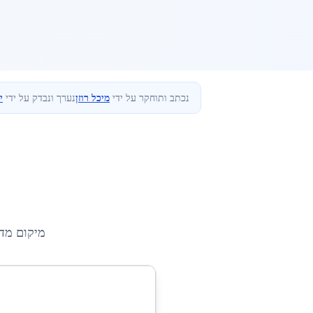
נכתב ותוחקר על ידי
מיכל רוזן
נערך ונבדק על ידי
י
מיקום מד