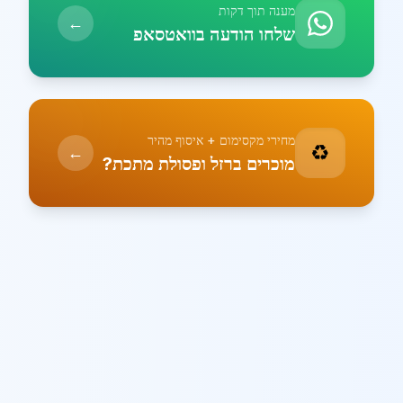
מענה תוך דקות
←
שלחו הודעה בוואטסאפ
מחירי מקסימום + איסוף מהיר
♻️
←
מוכרים ברזל ופסולת מתכת?