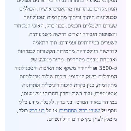
המקומי מאופיין בתחרות גבוהה בין יצרנים וספקים
המתמקדים בפתרונות מותאמים אישית, הכוללים
טכנולוגיות חיתוך וריתוך מתקדמות וטכנולוגיות
שערים חשמליים חכמים. בבני ברק, האופי המסחרי
והצפיפות הגבוהה יוצרים דרישה משמעותית
לשערים בטיחותיים ועמידים, תוך התאמה
לדרישות רגולטוריות מחמירות הקשורות לבטיחות
ואבטחת מבנים מסחריים. מחיר ממוצע של
כ-3500 ₪ ליחידה משקף את האיכות והטכנולוגיה
המובילים בשוק המקומי. בזכות שילוב טכנולוגיות
מתקדמות, כגון בקרת איכות דיגיטלית ופתרונות
אוטומטיים, נוצר בשוק יתרון תחרותי משמעותי,
במיוחד באזור המרכז ובני ברק. לקבלת מידע כללי
נוסף על
שערי ברזל מסחריים
או על
בני ברק
כולה,
מומלץ לעיין בקישורים הרלוונטיים.