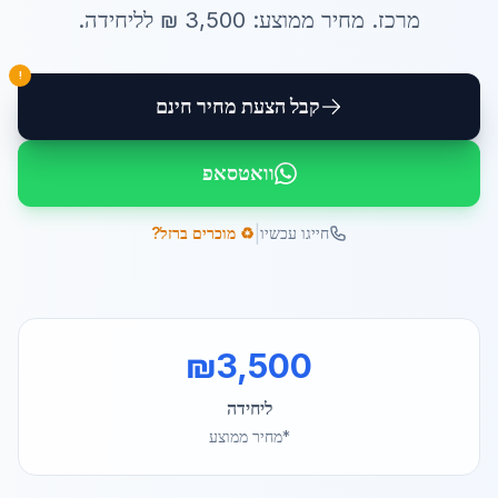
מרכז
. מחיר ממוצע:
3,500
₪ ל
ליחידה
.
!
קבל הצעת מחיר חינם
וואטסאפ
|
חייגו עכשיו
♻️ מוכרים ברזל?
₪
3,500
ליחידה
*מחיר ממוצע