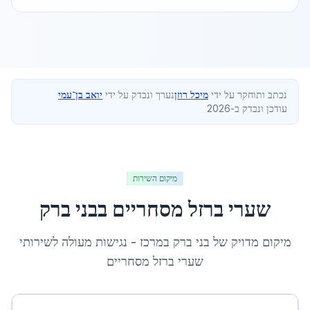
נכתב ותוחקר על ידי
מיכל רוזן
נערך ונבדק על ידי
יואב בן־עמי
עודכן ונבדק ב-2026
מיקום השירות
שערי ברזל מסחריים
ב
בני ברק
מיקום מדויק של
בני ברק
ב
מרכז
- נגישות מעולה לשירותי
שערי ברזל מסחריים