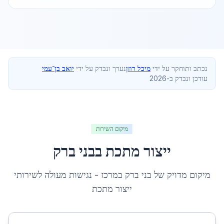
נכתב ותוחקר על ידי
מיכל רוזן
נערך ונבדק על ידי
יואב בן־עמי
עודכן ונבדק ב-2026
מיקום השירות
ייצור מתכת
ב
בני ברק
מיקום מדויק של
בני ברק
ב
מרכז
- נגישות מעולה לשירותי
ייצור מתכת