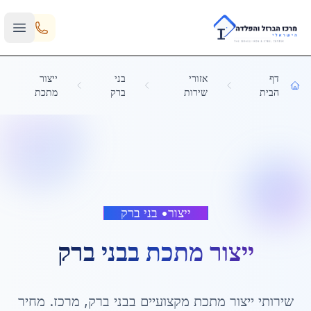
Skip to main content
דף
אזורי
בני
ייצור
הבית
שירות
ברק
מתכת
ייצור
•
בני ברק
ייצור מתכת
ב
בני ברק
שירותי
ייצור מתכת
מקצועיים ב
בני ברק
,
מרכז
. מחיר