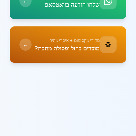
←
שלחו הודעה בוואטסאפ
מחירי מקסימום + איסוף מהיר
♻️
←
מוכרים ברזל ופסולת מתכת?