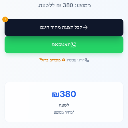
ממוצע:
380
₪ ל
לשעה
.
!
קבל הצעת מחיר חינם
וואטסאפ
|
חייגו עכשיו
♻️ מוכרים ברזל?
₪
380
לשעה
*מחיר ממוצע