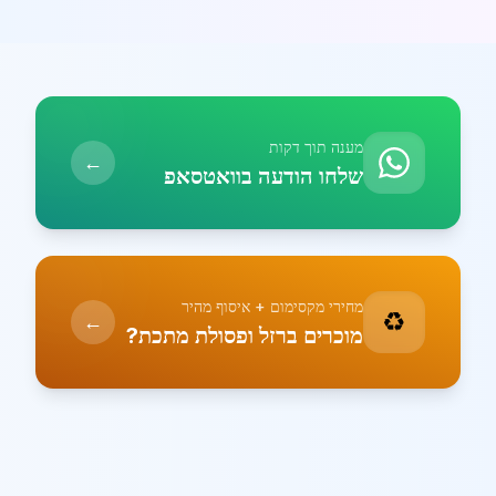
מענה תוך דקות
←
שלחו הודעה בוואטסאפ
מחירי מקסימום + איסוף מהיר
♻️
←
מוכרים ברזל ופסולת מתכת?