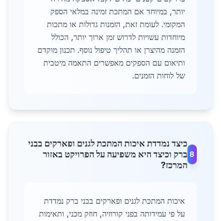
יותר, במיוחד אם המתכת זמינה במלאי הספק
המקומי. לעומת זאת, הזמנות גדולות או מתכות
מיוחדות עשויות לדרוש זמן ארוך יותר, הכולל
הזמנה מהיצרן או תהליך טיפול נוסף. תכנון מוקדם
ותיאום עם הספקים מאפשרים התאמה מיטבית
של לוחות הזמנים.
כיצד נמדדת איכות המתכת לגנים ופארקים בבני
ברק וכיצד היא משפיעה על הפרויקט באזור
8
המרכז?
איכות המתכת לגנים ופארקים בבני ברק נמדדת
על פי עמידותה בפני קורוזיה, חוזק מכני, ותאימות