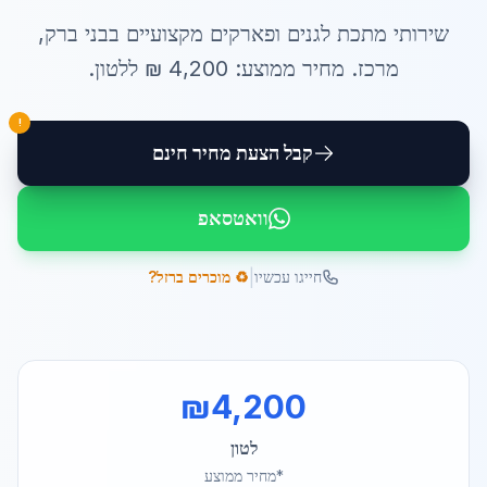
שירותי
מתכת לגנים ופארקים
מקצועיים ב
בני ברק
,
מרכז
. מחיר ממוצע:
4,200
₪ ל
לטון
.
!
קבל הצעת מחיר חינם
וואטסאפ
|
חייגו עכשיו
♻️ מוכרים ברזל?
₪
4,200
לטון
*מחיר ממוצע