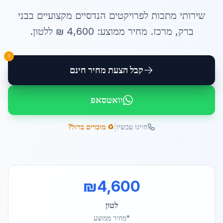
שירותי
מתכות לפרויקטים הנדסיים
מקצועיים ב
בני
ברק
,
מרכז
. מחיר ממוצע:
4,600
₪ ל
לטון
.
!
קבל הצעת מחיר חינם
וואטסאפ
|
חייגו עכשיו
♻️ מוכרים ברזל?
₪
4,600
לטון
*מחיר ממוצע