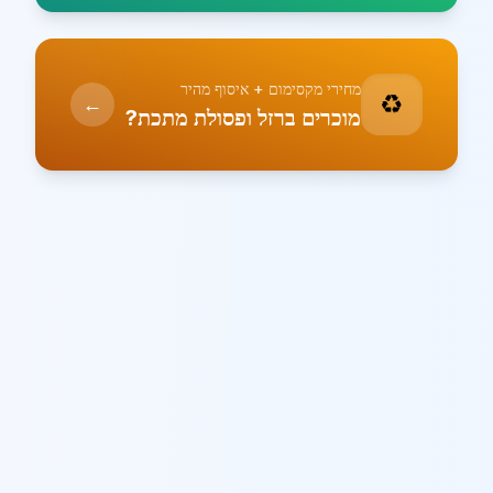
מחירי מקסימום + איסוף מהיר
♻️
←
מוכרים ברזל ופסולת מתכת?