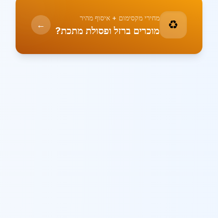
מחירי מקסימום + איסוף מהיר
♻️
←
מוכרים ברזל ופסולת מתכת?