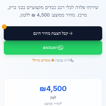
שירותי
פלדה לכלי רכב כבדים
מקצועיים ב
בני ברק
,
מרכז
. מחיר ממוצע:
4,500
₪ ל
לטון
.
!
קבל הצעת מחיר חינם
וואטסאפ
|
חייגו עכשיו
♻️ מוכרים ברזל?
₪
4,500
לטון
*מחיר ממוצע