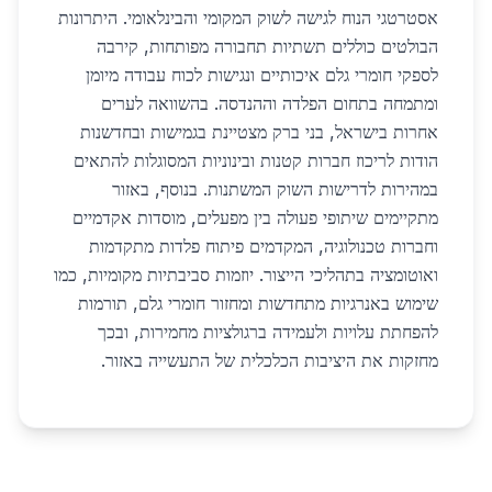
אסטרטגי הנוח לגישה לשוק המקומי והבינלאומי. היתרונות
הבולטים כוללים תשתיות תחבורה מפותחות, קירבה
לספקי חומרי גלם איכותיים ונגישות לכוח עבודה מיומן
ומתמחה בתחום הפלדה וההנדסה. בהשוואה לערים
אחרות בישראל, בני ברק מצטיינת בגמישות ובחדשנות
הודות לריכוז חברות קטנות ובינוניות המסוגלות להתאים
במהירות לדרישות השוק המשתנות. בנוסף, באזור
מתקיימים שיתופי פעולה בין מפעלים, מוסדות אקדמיים
וחברות טכנולוגיה, המקדמים פיתוח פלדות מתקדמות
ואוטומציה בתהליכי הייצור. יוזמות סביבתיות מקומיות, כמו
שימוש באנרגיות מתחדשות ומחזור חומרי גלם, תורמות
להפחתת עלויות ולעמידה ברגולציות מחמירות, ובכך
מחזקות את היציבות הכלכלית של התעשייה באזור.