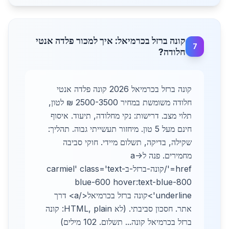
קונה ברזל בכרמיאל: איך למכור פלדה אנטי
7
חלודה?
קונה ברזל בכרמיאל 2026 קונה פלדה אנטי
חלודה משומשת במחיר 2500-3500 ₪ לטון,
תלוי מצב. דרישות: נקי מחלודה, תיעוד. איסוף
חינם מעל 5 טון. מיחזור תעשייתי גבוה. תהליך:
שקילה, בדיקה, תשלום מיידי. חוקי סביבה
מחמירים. פנה ל-<a
href='/קונה-ברזל-בcarmiel' class='text-
blue-600 hover:text-blue-800
underline'>קונה ברזל בכרמיאל</a> דרך
אתר. חסכון סביבתי. (לא HTML, plain: קונה
ברזל בכרמיאל קונה... תשלום. 102 מילים)