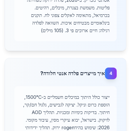
אסתטי מבריק. ב-2026, פלדה ירוקה מפחיתה
פליטות. משמשת בצנרת, מיכלים, רהיטים.
בכרמיאל, מתאימה לאקלים צפוני לח. תקנים
בינלאומיים מבטיחים איכות. השוואה לפלדה
רגילה: חיים ארוכים פי 3. (105 מילים)
איך מייצרים פלדה אנטי חלודה?
4
ייצור כולל היתוך במיכלים חשמליים ב-1500°C,
הוספת כרום וניקל. יציקה לגבישים, גלגול חם/קר,
חיתוך. בדיקות כימיות ומכניות. תהליך AOD
לזיקוק. בישראל, יבוא עיקרי מסין, עיבוד מקומי.
2026: שימוש בהידrogen ירוק. תהליך ידידותי