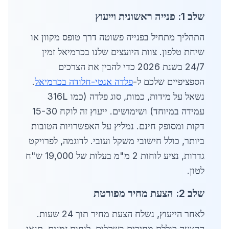
שלב 1: פנייה ראשונית וייעוץ
התהליך מתחיל בפנייה פשוטה דרך טופס מקוון או
שיחת טלפון. צוות היועצים שלנו בכרמיאל זמין
24/7 בשנת 2026 כדי להבין את הצרכים
הספציפיים שלכם ל-
פלדה אנטי-חלודה בכרמיאל
.
נשאל על מידות, כמות, סוג פלדה (כמו 316L
עמידה במיוחד) ושימושים. ייעוץ זה לוקח 15-30
דקות ומסופק חינם. נמליץ על האפשרויות הטובות
ביותר, כולל חישובי משקל ועובי. לדוגמה, לפרויקט
גדרות, נציע לוחות 2 מ"מ בעלות של 19,000 ש"ח
לטון.
שלב 2: הצעת מחיר מפורטת
לאחר הייעוץ, נשלח הצעת מחיר תוך 24 שעות.
ההצעה כוללת מחירים בשקלים, לוחות זמנים, תנאי