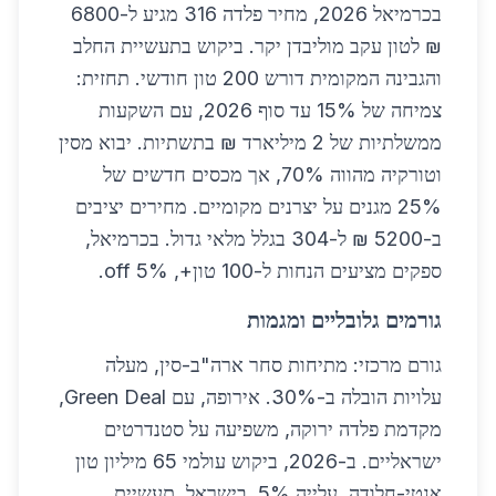
בכרמיאל 2026, מחיר פלדה 316 מגיע ל-6800
₪ לטון עקב מוליבדן יקר. ביקוש בתעשיית החלב
והגבינה המקומית דורש 200 טון חודשי. תחזית:
צמיחה של 15% עד סוף 2026, עם השקעות
ממשלתיות של 2 מיליארד ₪ בתשתיות. יבוא מסין
וטורקיה מהווה 70%, אך מכסים חדשים של
25% מגנים על יצרנים מקומיים. מחירים יציבים
ב-5200 ₪ ל-304 בגלל מלאי גדול. בכרמיאל,
ספקים מציעים הנחות ל-100 טון+, 5% off.
גורמים גלובליים ומגמות
גורם מרכזי: מתיחות סחר ארה"ב-סין, מעלה
עלויות הובלה ב-30%. אירופה, עם Green Deal,
מקדמת פלדה ירוקה, משפיעה על סטנדרטים
ישראליים. ב-2026, ביקוש עולמי 65 מיליון טון
אנטי-חלודה, עלייה 5%. בישראל, תעשיית