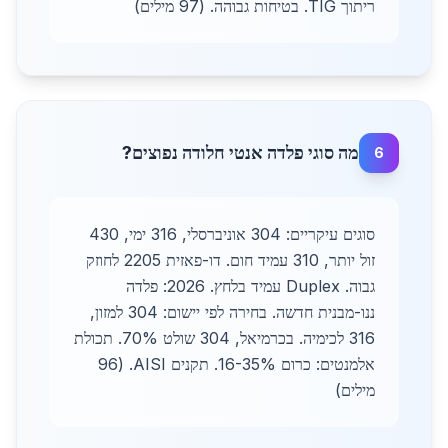
ריתוך TIG. בטיחות גבוהה. (97 מילים)
מה סוגי פלדה אנטי חלודה נפוצים?
6
סוגים עיקריים: 304 אוניברסלי, 316 ימי, 430
זול יותר, 310 עמיד חום. דו-פאזית 2205 לחוזק
גבוה. Duplex עמיד בלחץ. 2026: פלדה
ננו-מבנית חדשה. בחירה לפי יישום: 304 למזון,
316 לכימיה. בכרמיאל, 304 שולט 70%. תכולת
אלמנטים: כרום 16-35%. תקנים AISI. (96
מילים)