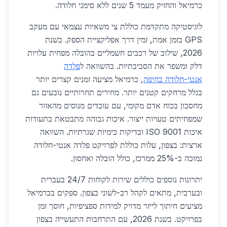
כרמיאל והחזיק מעמד 5 שנים ללא סימני חלודה.
לוגיסטיקה מתקדמת כוללת צי משאיות עצמאי עם מעקב
GPS בזמן אמת, זמין דרך אפליקציית הספק. בשנת
2026, שילוב של רכבים חשמליים בהובלה מפחית עלויות
דלק ומשפר את הסביבתיות. בהשוואה ל
פלדה
אנטי-חלודה בחיפה
, כרמיאל מציעה זמנים קצרים יותר
בגלל מרחקים קטנים יותר. מחירים תחרותיים נובעים גם
מחסכון בכוח אדם מקומי, עם עובדים מנוסים מהאזור
שמפחיתים טעויות ייצור. איכות גבוהה מתבטאת בתעודות
איכות ISO 9001 ובדיקות כימיות שגרתיות. השוואה
ארצית: בצפון, עלות כוללת לפרויקט פלדה אנטי-חלודה
נמוכה ב-25% ממרכז, כולל הובלה ואחסון.
יתרונות נוספים כוללים שירות לקוחות 24/7 בעברית
ובערבית, מתאים לקהל רב-לשוני בצפון. ספקים בכרמיאל
מציעים חיתוך לייזר מדויק למידות ספציפיות, חוסך זמן
בפרויקט. בשנת 2026, עם התרחבות התעשייה בצפון