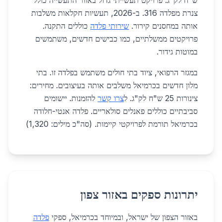
ש"ח לק"ג. פרויקט תעשייתי גדול באזור התעשייה כולל
צנרת מפלדה 316. ב-2026, תעשיות חקלאות משלבות
אותה במחסנים קירור.
שירותי פלדה
כוללים התקנה.
פרויקטים ממשלתיים, כמו כבישים חדשים, משתמשים
במוטות גידור.
במגזר הרפואי, ציוד בתי חולים משתמש בפלדה זו. בתי
מלון חדשים בכרמיאל משלבים אותה בעיצובים. מחירים:
צינורות 25 ש"ח לק"ג. ל
צרו קשר
להזמנות. יישומים
סביבתיים כוללים פאנלים סולאריים. פלדה אנטי-חלודה
בכרמיאל תורמת לפרויקטי קיימות. (סה"כ מילים: 1,320)
יתרונות ספקים באזור צפון
באזור הצפון של ישראל, ובמיוחד בכרמיאל, ספקי
פלדה