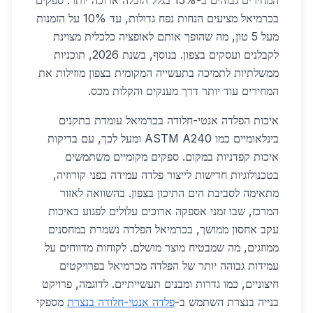
המחירים גבוהים ב-15% בגלל הובלה ארוכה יותר. ספקים
בכרמיאל מציעים הנחות נפח גדולות, עד 10% על הזמנות
מעל 5 טון, מה שהופך אותם לאופציה כלכלית מצוינת
לקבלנים ועסקים בצפון. בנוסף, בשנת 2026, תוכניות
ממשלתיות לתמיכה בתעשייה המקומית בצפון מוזילות את
המחירים עוד יותר דרך מענקים והקלות מכס.
איכות הפלדה אנטי-חלודה בכרמיאל עומדת בתקנים
בינלאומיים כמו ASTM A240 ומעל לכך, עם בדיקות
איכות קפדניות במקום. ספקים מקומיים משתמשים
בטכנולוגיות חדישות לייצור פלדה עמידה בפני קורוזיה,
מתאימה לסביבת הים התיכון בצפון. בהשוואה לאזור
המרכז, שבו זמני אספקה ארוכים עלולים לפגוע באיכות
עקב אחסון ממושך, בכרמיאל הפלדה נשמרת במחסנים
ממוזגים, מה שמבטיח מוצר מושלם. לקוחות מדווחים על
עמידות גבוהה יותר של הפלדה מכרמיאל בפרויקטים
חיצוניים, כמו גדרות ומבנים תעשייתיים. לדוגמה, פרויקט
בנייה בנצרת השתמש ב-
פלדה אנטי-חלודה בנצרת
מספקי