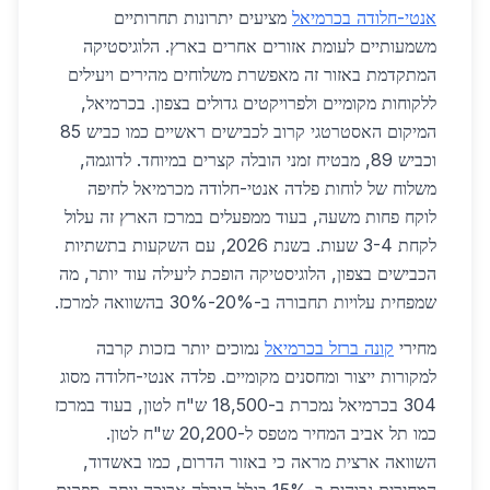
אנטי-חלודה בכרמיאל
מציעים יתרונות תחרותיים
משמעותיים לעומת אזורים אחרים בארץ. הלוגיסטיקה
המתקדמת באזור זה מאפשרת משלוחים מהירים ויעילים
ללקוחות מקומיים ולפרויקטים גדולים בצפון. בכרמיאל,
המיקום האסטרטגי קרוב לכבישים ראשיים כמו כביש 85
וכביש 89, מבטיח זמני הובלה קצרים במיוחד. לדוגמה,
משלוח של לוחות פלדה אנטי-חלודה מכרמיאל לחיפה
לוקח פחות משעה, בעוד ממפעלים במרכז הארץ זה עלול
לקחת 3-4 שעות. בשנת 2026, עם השקעות בתשתיות
הכבישים בצפון, הלוגיסטיקה הופכת ליעילה עוד יותר, מה
שמפחית עלויות תחבורה ב-20%-30% בהשוואה למרכז.
מחירי
קונה ברזל בכרמיאל
נמוכים יותר בזכות קרבה
למקורות ייצור ומחסנים מקומיים. פלדה אנטי-חלודה מסוג
304 בכרמיאל נמכרת ב-18,500 ש"ח לטון, בעוד במרכז
כמו תל אביב המחיר מטפס ל-20,200 ש"ח לטון.
השוואה ארצית מראה כי באזור הדרום, כמו באשדוד,