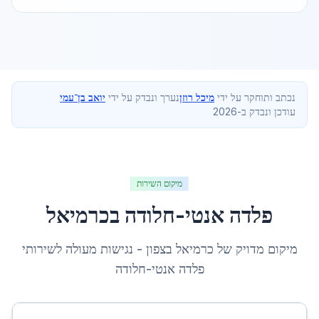
נכתב ותוחקר על ידי
מיכל רוזן
נערך ונבדק על ידי
יואב בן־עמי
עודכן ונבדק ב-2026
מיקום השירות
פלדה אנטי-חלודה
ב
כרמיאל
מיקום מדויק של
כרמיאל
ב
צפון
- נגישות מעולה לשירותי
פלדה אנטי-חלודה