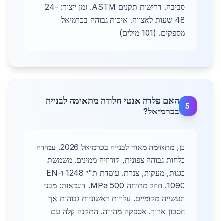
סביבה. דרישות תקנים ASTM. זמן ייצור: 24-
48 שעות לאצווה. איכות גבוהה בכרמיאל
מספקים. (101 מילים)
האם פלדה אנטי חלודה מתאימה לבנייה
5
בכרמיאל?
כן, מתאימה מאוד לבנייה בכרמיאל 2026. עמידה
בלחות גבוהה צפונית, קורוזיה ממינים. משמשת
בגגות, מעקות, צנרת. עומדת ת"י 1248 ו-EN
1090. חוזק מתיחה 500 MPa. דוגמאות: מבני
תעשייה מקומיים. עלויות ראשוניות גבוהות אך
חסכון ארוך. אספקה מהירה. התקנה קלה עם