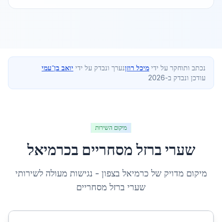
נכתב ותוחקר על ידי
מיכל רוזן
נערך ונבדק על ידי
יואב בן־עמי
עודכן ונבדק ב-2026
מיקום השירות
שערי ברזל מסחריים
ב
כרמיאל
מיקום מדויק של
כרמיאל
ב
צפון
- נגישות מעולה לשירותי
שערי ברזל מסחריים