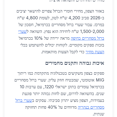
מחירים תחרותיים והשוואה ארצית
באזור הצפון, מחירי חומרי הברזל צפויים להישאר יציבים
ב-2026 סביב 4,200 ש"ח לטון, לעומת 4,800 ש"ח
במרכז. עבור שערי ברזל מסחריים בכרמיאל, חסכון של
1,500-2,000 ש"ח ליחידה הוא נפוץ. השוואה ל
שערי
ברזל מסחריים בחיפה
מראה ירידה של 10% בכרמיאל
בזכות ספקים מקומיים. לקוחות יכולים להשתמש בכלי
הצעת מחיר
כדי לקבל הצעות מותאמות.
איכות גבוהה ותקנים מחמירים
ספקים בצפון משקיעים בטכנולוגיה מתקדמת כמו ריתוך
MIG אוטומטי, שמבטיח חוזק עליון. שערי ברזל מסחריים
בכרמיאל עומדים בתקן ישראלי 1220, עם ערבות 10
שנים. בהשוואה לדרום, שם לחות גבוהה יותר פוגעת
בעמידות, הצפון מציע יתרון סביבתי. עסקים ב
שערי ברזל
מסחריים בנהריה
מדווחים על 40% פחות תחזוקה
שנתית.