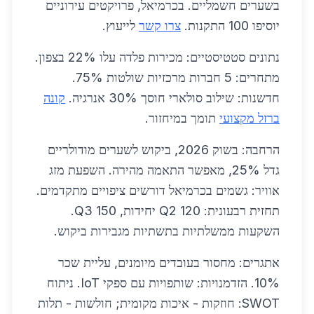
בשערים חשמליים. בכרמיאל, פרויקטים עירוניים
יוסיפו 100 התקנות.
צרו קשר
לייעוץ.
נתונים סטטיסטיים: מכירות פלדה עלו 22% בצפון.
מתחרים: 5 חברות מרכזיות שולטות 75%.
חדשנות: שילוב סולארי חוסך 30% אנרגיה.
קונה
ברזל מקצועי
תומך במיחזור.
הרחבה: בשוק 2026, ביקוש לשערים מודולריים
גדל 25%, מאפשר התאמה מהירה. השפעת מזג
אוויר: גשמים בכרמיאל דורשים ציפויים מתקדמים.
תחזית רבעונית: Q2 120 יחידות, Q3 150.
השקעות ממשלתיות בתשתיות מגבירות ביקוש.
אתגרים: מחסור בעובדים מיומנים, עליית שכר
10%. הזדמנויות: שותפויות עם ספקי IoT. ניתוח
SWOT: חוזקות - איכות מקומית; חולשות - תלות