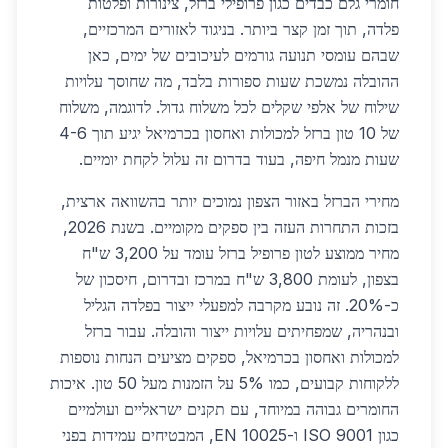
חומרי גלם כבדים כגון פרופילי ברזל, צינורות ופלטות
פלדה, תוך זמן קצר ביותר. בניגוד לאזורים המרכזיים,
שבהם עומסי תנועה גורמים לעיכובים של ימים, כאן
ההובלה נמשכת שעות ספורות בלבד, מה שחוסך עלויות
שילוח של אלפי שקלים לכל משלוח גדול. לדוגמה, משלוח
של 10 טון ברזל למכולות ואחסון בכרמיאל יגיע תוך 4-6
שעות מנמל חיפה, בעוד בדרום זה עלול לקחת יומיים.
מחירי הברזל באזור הצפון נמוכים יותר בהשוואה ארצית,
בזכות התחרות העזה בין ספקים מקומיים. בשנת 2026,
מחיר ממוצע לטון פרופיל ברזל עומד על 3,200 ש"ח
בצפון, לעומת 3,800 ש"ח במרכז ובדרום, חיסכון של
כ-20%. זה נובע מקרבה למפעלי ייצור בפלדה הגליל
ובנהריה, שמפחיתים עלויות ייצור והובלה. עבור ברזל
למכולות ואחסון בכרמיאל, ספקים מציעים הנחות נוספות
ללקוחות קבועים, כמו 5% על הזמנות מעל 50 טון. איכות
החומרים גבוהה במיוחד, עם תקנים ישראליים ועולמיים
כגון ISO 9001 ו-EN 10025, המבטיחים עמידות בפני