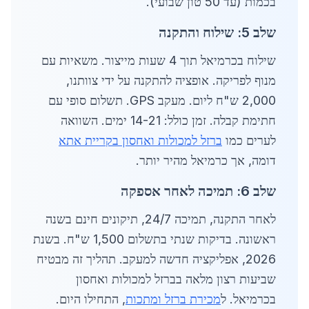
בכמות (עד 50 טון שבועי).
שלב 5: שילוח והתקנה
שילוח בכרמיאל תוך 4 שעות מייצור. משאיות עם
מנוף לפריקה. אופציה להתקנה על ידי צוותנו,
2,000 ש"ח ליום. מעקב GPS. תשלום סופי עם
חתימת קבלה. זמן כולל: 14-21 ימים. השוואה
לערים כמו
ברזל למכולות ואחסון בקריית אתא
דומה, אך כרמיאל מהיר יותר.
שלב 6: תמיכה לאחר אספקה
לאחר התקנה, תמיכה 24/7, תיקונים חינם בשנה
ראשונה. בדיקות שנתי בתשלום 1,500 ש"ח. בשנת
2026, אפליקציה חדשה למעקב. תהליך זה מבטיח
שביעות רצון מלאה בברזל למכולות ואחסון
בכרמיאל. ל
מכירת ברזל ומתכות
, התחילו היום.