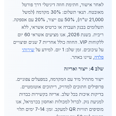
לאחר אישור, חתימת חוזה דיגיטלי דרך פורטל
מאובטח. תנאי תשלום: 30% מקדמה (למשל
21,000 ש"ח), 50% עם ייצור, 20% עם אספקה.
תשלומים בבנק העברה או כרטיס אשראי, ללא
ריבית. בשנת 2026, אנו מציעים אשראי 60 יום
ללקוחות VIP. החוזה כולל אחריות 7 שנים ופיצויים
על עיכובים. זמן שלב: 1 יום. למידע על
שירותי
פלדה
, עיינו באתר.
שלב 4: ייצור ואריזה
ייצור מתחיל מיד עם המקדמה, במפעלים צפוניים.
פרופילים חתוכים למדויק, ריתוכים אוטומטיים.
בדיקות איכות בכל שלב. אריזה בקשירות כבדות
למניעת נזק. לברזל למכולות ואחסון בכרמיאל, אנו
מוסיפים תוויות QR למעקב. זמן: 7-14 ימים תלוי