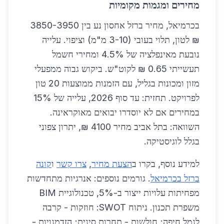
מחירים ומגמות מקומיות
בכרמיאל, מחיר ברזל אחסון נע בין 3850-3950
₪ לטון, תלוי בעובי (3-10 מ"מ) וציפוי. עלייה
נובעת מאינפלציה של 4.5% ומחירי חשמל
תעשייתי 0.65 ₪ לקוט"ש. ביקוש גבוה ממפעלי
מזון ומכונות בגליל, עם הזמנות ממוצעות 20 טון
לפרויקט. תחזית: עד סוף 2026, עלייה של 15%
במחירים אם לא יוסדרו יבואים מאוקראינה.
השוואה: בתל אביב מחיר 4100 ₪, יתרון צפוני
בגלל לוגיסטיקה.
למידע נוסף, בקרו ב
הצעת מחיר
,
צרו קשר
ו
קונה
ברזל בכרמיאל
. גורמים נוספים: אנרגיות מתחדשות
מפחיתות עלויות ייצור ב-5%, טכנולוגיית BIM
משפרת תכנון. ניתוח SWOT: חוזקות - קרבה
לנמל חיפה; חולשות - תחרות סינית; הזדמנויות -