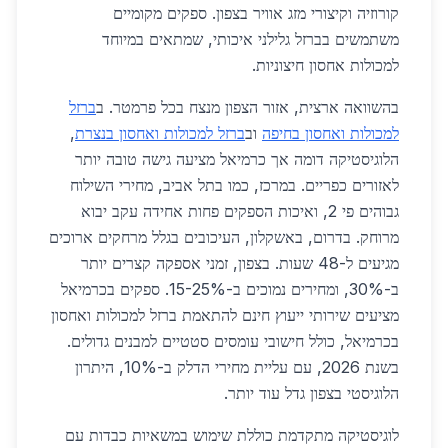
קורוזיה וקיצורי מזג אוויר בצפון. ספקים מקומיים
משתמשים בברזל גלילני איכותי, שמתאים במיוחד
למכולות אחסון חיצוניות.
בהשוואה ארצית, אזור הצפון מנצח בכל פרמטר. ב
ברזל
למכולות ואחסון בחיפה
וב
ברזל למכולות ואחסון בנצרת
,
הלוגיסטיקה דומה אך כרמיאל מציעה גישה טובה יותר
לאזורים כפריים. במרכז, כמו בתל אביב, מחירי השילוח
גבוהים פי 2, ואיכות הספקים פחות אחידה עקב יבוא
מרוחק. בדרום, באשקלון, העיכובים בגלל מרחקים ארוכים
מגיעים ל-48 שעות. בצפון, זמני אספקה קצרים יותר
ב-30%, ומחירים נמוכים ב-15-25%. ספקים בכרמיאל
מציעים שירותי ייעוץ חינם להתאמת ברזל למכולות ואחסון
בכרמיאל, כולל חישובי עומסים סטטיים למבנים גדולים.
בשנת 2026, עם עליית מחירי הדלק ב-10%, היתרון
הלוגיסטי בצפון גדל עוד יותר.
לוגיסטיקה מתקדמת כוללת שימוש במשאיות כבדות עם