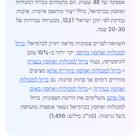
אספקה של 48 שעות. הם מתמחים בברזל למכולות
ואחסון בכרמיאל, כולל ייצור מותאם אישית. איכות
נבדקת לפי תקן ישראלי 1221, מבטיחה עמידות של
20-30 שנה.
השוואה לערים סמוכות מראה יתרון לכרמיאל:
ברזל
למכולות ואחסון בחיפה
יקר יותר ב-10% עקב
לוגיסטיקה, בעוד
ברזל למכולות ואחסון בנצרת
ו-
ברזל למכולות ואחסון בקריית אתא
מציעים
מחירים דומים אך פחות זמינות. גם
ברזל למכולות
ואחסון בנהריה
ו-
ברזל למכולות ואחסון באום
אל-פחם
משלימים את הרשת הצפונית. ברזל
למכולות ואחסון בכרמיאל נשאר אופציה מועדפת
בשל נגישות. (סה"כ מילים: 1,456)