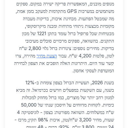
מנופים מובנים, המאפשרות פריקה ישירה במקום. ספקים
משתמשים במערכות GPS מתקדמות למעקב בזמן אמת,
מה שמבטל הפתעות. מבחינת איכות, בדיקות מעבדה
מקומיות מבצעות ניתוחי מתיחות ומבנה מיקרוסקופי,
מבטיחות שכל פרופיל ברזל עומד בתקן 1221 של מכון
התקנים. בהשוואה, ספקים מרכזיים סובלים מעיכובי
בדיקות. מחירים נוספים: צינורות ברזל גלוי 2,800 ש"ח
לטון, פלטות 4,200 ש"ח. עבור
הצעת מחיר
מהירה, צרו
קשר עוד היום. היתרונות האלה הופכים את הצפון לבחירה
המועדפת לעסקי אחסון.
בשנת 2026, תעשיית הברזל בצפון צומחת ב-12%
בשנה, עם השקעות במפעלים חדשים בכרמיאל. זה מביא
למגוון רחב יותר של מוצרים, כמו ברזל מחוזק למכולות
כימיות. לקוחות מדווחים על חיסכון שנתי של 50,000
ש"ח במשלוחים. השוואה מפורטת: בצפון - לוגיסטיקה 4
שעות, מחיר 3,200 ש"ח/טון, איכות 98% תקין; מרכז -
24 שעות, 3,800 ש"ח, 92%; דרום - 48 שעות,