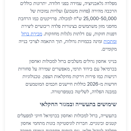
מפלדה גלאבניזציה, עמידה בפני חלודה. יתרונות כוללים
הרכבה מהירה (פחות משבוע) ועלויות נמוכות של
25,000-50,000 ש"ח למכולה. פרויקטים כמו הרחבת
מחסני מזון משתמשים בצינורות פלדה ריבועיים ליצירת
דפנות חזקות, עם דלתות גלגלות מחוזקות.
מכירת ברזל
ומתכות
זמינה בכמויות גדולות, תוך התאמה לצרכי בנייה
מקומיים.
בנייני אחסון גדולים משלבים ברזל למכולות ואחסון
בכרמיאל עם בידוד תרמי, מאפשרים שמירה על סחורות
רגישות כמו פירות וירקות מחקלאות הצפון. טכנולוגיות
חדשות מ-2026 כוללות חיישנים חכמים המוטמעים
במבנה הפלדה, לשליטה בטמפרטורה.
שימושים בתעשייה ובמגזר החקלאי
בתעשייה, ברזל למכולות ואחסון בכרמיאל חיוני למפעלים
קטנים ובינוניים. חברות לוגיסטיקה בונות מתחמי אחסון
מפלדה לניהול מלאי, עם רצפות מחוזקות ועמודי תמיכה