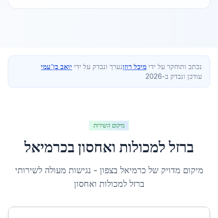
נכתב ותוחקר על ידי
מיכל רוזן
נערך ונבדק על ידי
יואב בן־עמי
עודכן ונבדק ב-2026
מיקום השירות
ברזל למכולות ואחסון
ב
כרמיאל
מיקום מדויק של
כרמיאל
ב
צפון
- נגישות מעולה לשירותי
ברזל למכולות ואחסון