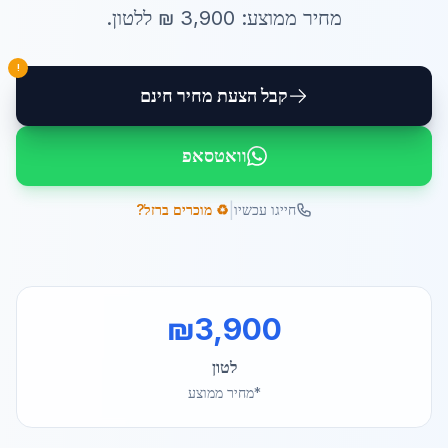
מחיר ממוצע:
3,900
₪ ל
לטון
.
!
קבל הצעת מחיר חינם
וואטסאפ
|
חייגו עכשיו
♻️ מוכרים ברזל?
₪
3,900
לטון
*מחיר ממוצע