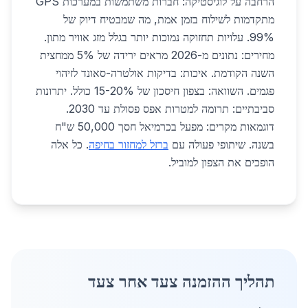
הרחבה על לוגיסטיקה: חברות משתמשות במערכות GPS
מתקדמות לשילוח בזמן אמת, מה שמבטיח דיוק של
99%. עלויות תחזוקה נמוכות יותר בגלל מזג אוויר מתון.
מחירים: נתונים מ-2026 מראים ירידה של 5% ממחצית
השנה הקודמת. איכות: בדיקות אולטרה-סאונד לזיהוי
פגמים. השוואה: בצפון חיסכון של 15-20% כולל. יתרונות
סביבתיים: תרומה למטרות אפס פסולת עד 2030.
דוגמאות מקרים: מפעל בכרמיאל חסך 50,000 ש"ח
בשנה. שיתופי פעולה עם
ברזל למחזור בחיפה
. כל אלה
הופכים את הצפון למוביל.
תהליך ההזמנה צעד אחר צעד