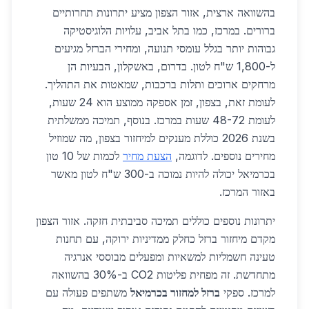
בהשוואה ארצית, אזור הצפון מציע יתרונות תחרותיים
ברורים. במרכז, כמו בתל אביב, עלויות הלוגיסטיקה
גבוהות יותר בגלל עומסי תנועה, ומחירי הברזל מגיעים
ל-1,800 ש"ח לטון. בדרום, באשקלון, הבעיות הן
מרחקים ארוכים ותלות ברכבות, שמאטות את התהליך.
לעומת זאת, בצפון, זמן אספקה ממוצע הוא 24 שעות,
לעומת 48-72 שעות במרכז. בנוסף, תמיכה ממשלתית
בשנת 2026 כוללת מענקים למיחזור בצפון, מה שמוזיל
מחירים נוספים. לדוגמה,
הצעת מחיר
לכמות של 10 טון
בכרמיאל יכולה להיות נמוכה ב-300 ש"ח לטון מאשר
באזור המרכז.
יתרונות נוספים כוללים תמיכה סביבתית חזקה. אזור הצפון
מקדם מיחזור ברזל כחלק ממדיניות ירוקה, עם תחנות
טעינה חשמליות למשאיות ומפעלים מבוססי אנרגיה
מתחדשת. זה מפחית פליטות CO2 ב-30% בהשוואה
למרכז. ספקי
ברזל למחזור בכרמיאל
משתפים פעולה עם