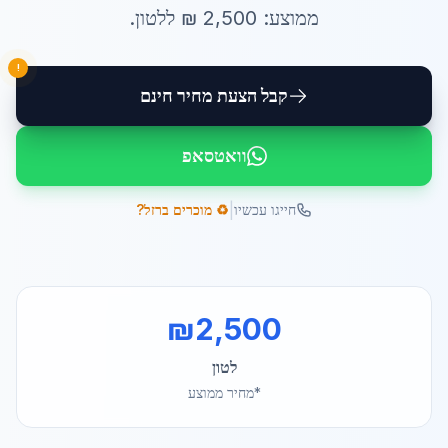
ממוצע:
2,500
₪ ל
לטון
.
!
קבל הצעת מחיר חינם
וואטסאפ
|
חייגו עכשיו
♻️ מוכרים ברזל?
₪
2,500
לטון
*מחיר ממוצע