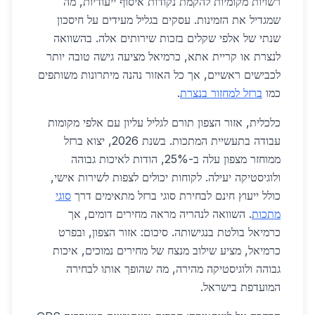
רשויות מקומיות להקמת נקודות איסוף ייעודיות, מה
שמגדיל את הזמינות. עסקים בגליל מעידים על חיסכון
שנתי של אלפי שקלים בזכות שירותים אלה. בהשוואה
לנצרת או קריית אתא, כרמיאל מציעה גישה טובה יותר
לכבישים ראשיים, אך כל האזור נהנה מיתרונות משותפים
כמו
ברזל למחזור בנצרת
.
כלכלית, אזור הצפון תורם לגליל עליון עם אלפי מקומות
עבודה בתעשיית המתכות. בשנת 2026, יצוא ברזל
ממוחזר מצפון עלה ב-25%, הודות לאיכות גבוהה
ולוגיסטיקה יעילה. לקוחות יכולים לצפות לשירות אישי,
כולל ייעוץ חינם לבחירת סוגי ברזל מתאימים דרך
סוגי
מתכות
. השוואה לנהריה מראה מחירים דומים, אך
כרמיאל בולטת בנגישותה. סיכום: אזור הצפון, ובפרט
כרמיאל, מציע שילוב מנצח של מחירים נמוכים, איכות
גבוהה ולוגיסטיקה מהירה, מה שהופך אותו לבחירה
המועדפת בישראל.