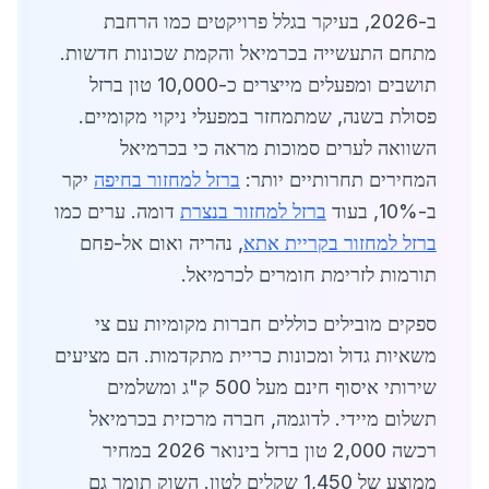
ב-2026, בעיקר בגלל פרויקטים כמו הרחבת
מתחם התעשייה בכרמיאל והקמת שכונות חדשות.
תושבים ומפעלים מייצרים כ-10,000 טון ברזל
פסולת בשנה, שמתמחזר במפעלי ניקוי מקומיים.
השוואה לערים סמוכות מראה כי בכרמיאל
המחירים תחרותיים יותר:
ברזל למחזור בחיפה
יקר
ב-10%, בעוד
ברזל למחזור בנצרת
דומה. ערים כמו
ברזל למחזור בקריית אתא
, נהריה ואום אל-פחם
תורמות לזרימת חומרים לכרמיאל.
ספקים מובילים כוללים חברות מקומיות עם צי
משאיות גדול ומכונות כריית מתקדמות. הם מציעים
שירותי איסוף חינם מעל 500 ק"ג ומשלמים
תשלום מיידי. לדוגמה, חברה מרכזית בכרמיאל
רכשה 2,000 טון ברזל בינואר 2026 במחיר
ממוצע של 1,450 שקלים לטון. השוק תומך גם