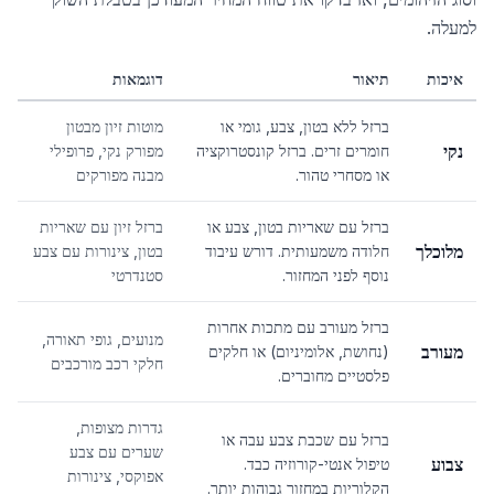
למעלה.
איכות
תיאור
דוגמאות
ברזל ללא בטון, צבע, גומי או
מוטות זיון מבטון
נקי
חומרים זרים. ברזל קונסטרוקציה
מפורק נקי, פרופילי
או מסחרי טהור.
מבנה מפורקים
ברזל עם שאריות בטון, צבע או
ברזל זיון עם שאריות
מלוכלך
חלודה משמעותית. דורש עיבוד
בטון, צינורות עם צבע
נוסף לפני המחזור.
סטנדרטי
ברזל מעורב עם מתכות אחרות
מנועים, גופי תאורה,
מעורב
(נחושת, אלומיניום) או חלקים
חלקי רכב מורכבים
פלסטיים מחוברים.
גדרות מצופות,
ברזל עם שכבת צבע עבה או
שערים עם צבע
צבוע
טיפול אנטי-קורוזיה כבד.
אפוקסי, צינורות
הקלוריות במחזור גבוהות יותר.