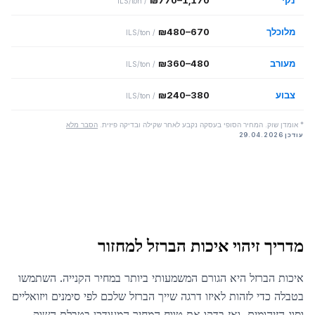
נקי
1,170
–
770
₪
ILS/ton
/
מלוכלך
670
–
480
₪
ILS/ton
/
מעורב
480
–
360
₪
ILS/ton
/
צבוע
380
–
240
₪
ILS/ton
/
* אומדן שוק. המחיר הסופי בעסקה נקבע לאחר שקילה ובדיקה פיזית.
הסבר מלא
עודכן
29.04.2026
מדריך זיהוי איכות הברזל למחזור
איכות הברזל היא הגורם המשמעותי ביותר במחיר הקנייה. השתמשו
בטבלה כדי לזהות לאיזו דרגה שייך הברזל שלכם לפי סימנים ויזואליים
וסוג הזיהומים, ואז בדקו את טווח המחיר המעודכן בטבלת השוק