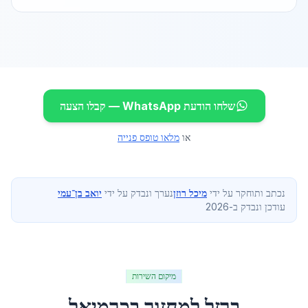
שלחו הודעת WhatsApp — קבלו הצעה
או
מלאו טופס פנייה
נכתב ותוחקר על ידי
מיכל רוזן
נערך ונבדק על ידי
יואב בן־עמי
עודכן ונבדק ב-2026
מיקום השירות
ברזל למחזור
ב
כרמיאל