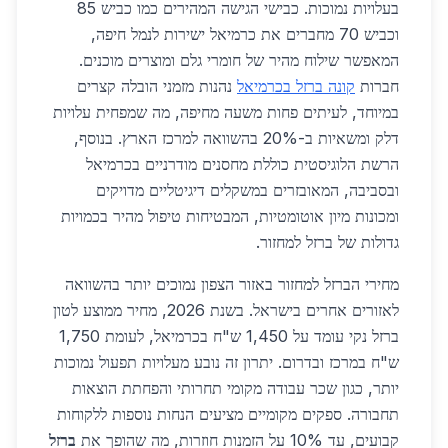
בעלויות נמוכות. כבישי הגישה המהירים כמו כביש 85
וכביש 70 מחברים את כרמיאל ישירות לנמל חיפה,
המאפשר שילוח מהיר של חומרי גלם ומוצרים מוכנים.
חברות
קונה ברזל בכרמיאל
נהנות מזמני הובלה קצרים
במיוחד, לעיתים פחות משעה מחיפה, מה שמפחית עלויות
דלק ומשאיות ב-20% בהשוואה למרכז הארץ. בנוסף,
הרשת הלוגיסטית כוללת מחסנים מודרניים בכרמיאל
ובסביבה, המאובזרים במשקלים דיגיטליים מדויקים
ומכונות מיון אוטומטיות, המבטיחות טיפול מהיר בכמויות
גדולות של ברזל למחזור.
מחירי הברזל למחזור באזור הצפון נמוכים יותר בהשוואה
לאזורים אחרים בישראל. בשנת 2026, מחיר ממוצע לטון
ברזל נקי עומד על 1,450 ש"ח בכרמיאל, לעומת 1,750
ש"ח במרכז ובדרום. יתרון זה נובע מעלויות תפעול נמוכות
יותר, כגון שכר עבודה מקומי תחרותי והפחתת הוצאות
תחבורה. ספקים מקומיים מציעים הנחות נוספות ללקוחות
קבועים, עד 10% על הזמנות חוזרות, מה שהופך את
ברזל