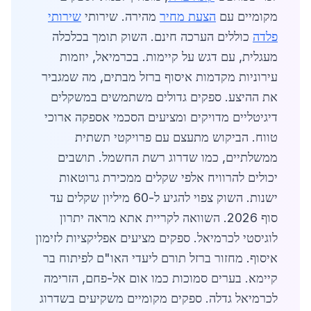
מקומיים עם
הצעת מחיר
מהירה. שירותי
שירותי
פלדה
כוללים הערכה חינם. השוק תומך בכלכלה
מעגלית, עם דגש על קיימות. בכרמיאל, יוזמות
עירוניות מקדמות איסוף ברזל מבתים, מה שמגביר
את ההיצע. ספקים גדולים משתמשים במשקלים
דיגיטליים מדויקים ומציעים הסכמי אספקה ארוכי
טווח. הביקוש מתעצם עם פרויקטי תשתית
ממשלתיים, כמו שדרוג רשת החשמל. תושבים
יכולים להרוויח אלפי שקלים ממכירת גרוטאות
ישנות. השוק צפוי להגיע ל-60 מיליון שקלים עד
סוף 2026. השוואה לקריית אתא מראה יתרון
לוגיסטי לכרמיאל. ספקים מציעים אפליקציות לזימון
איסוף. מחזור ברזל תורם ליעדי האו"ם לפיתוח בר
קיימא. בערים סמוכות כמו אום אל-פחם, הזרימה
לכרמיאל גדלה. ספקים מקומיים משקיעים בשדרוג