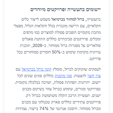
יישומים בתעשייה ופרויקטים מיוחדים
בתעשייה,
ברזל למחזור בכרמיאל
משמש לייצור כלים
חקלאיים, עם דרישה מוגברת בגלל חקלאות הגליל. מפעלי
מתכת מקומיים הופכים פסולת למוצרים כמו מדפים
ומכלים. פרויקטים סביבתיים כוללים התקנת פאנלים
סולאריים על מסגרות ברזל ממוחזר. ב-2026, תוכנית
עירונית מקדמת שימוש ב-50% חומרים ממוחזרים בכל
פרויקט.
לעסקים שזקוקים לברזל, מומלץ
קונה ברזל בכרמיאל
עם
צרו קשר
להצעות.
סוגי מתכות
כוללים סוגים שונים לכל
יישום. יתרונות: הפחתת פסולת, תמיכה בכלכלה מקומית.
בפרויקטי מגורים, שימוש בברזל עוזר בשיקום מבנים
ישנים. תעשיית הרכב הקלה משתמשת בברזל דק.
פרויקטים עתידיים כוללים פארק טכנולוגי עם מבנים
מברזל ממוחזר. חיסכון אנרגטי של 74% בייצור. עמידות