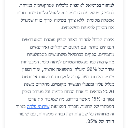
למחזור בכרמיאל
לאופציה כלכלית אטרקטיבית במיוחד.
לדוגמה, מפעל פלדה בגליל יכול להוזיל עלויות ייצור בזכות
אספקה מקומית, ללא צורך בשילוח ארוך טווח שמגדיל
את הסיכון לפגיעות במשלוחים.
איכות הברזל למחזור באזור הצפון עומדת בסטנדרטים
הגבוהים ביותר, עם תקנים ישראליים ואירופאיים
מחמירים. ספקים בכרמיאל משתמשים בטכנולוגיות
מתקדמות כמו ספקטרומטרים לניתוח כימי, המבטיחות
טוהר של 98% ומעלה. בהשוואה ארצית, אזור הצפון
מוביל באיכות בשל קרבה למקורות גרוטאות איכותיות
מגליל עליון ומפעלי תעשייה מקומיים. מחקרים משנת
2026 מראים כי אחוז הפחת בכמות זבל מעורב בצפון
נמוך ב-15% מאשר בדרום, מה שמגביר את ערכו
המסחרי של החומר. חברות המציעות
שירותי פלדה
באזור
זה מדווחות על שביעות רצון גבוהה מלקוחות, עם שיעור
חזרה של 85%.