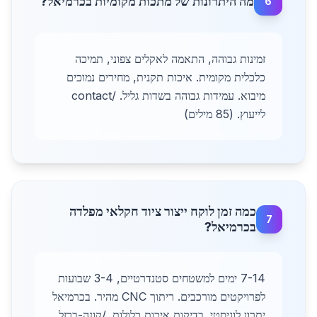
מה היתרונות של מתכות מקומיות בכרמיאל?
6
זמינות גבוהה, התאמה לאקלים צפוני, תמיכה
כלכלית מקומית. איכות תקנית, מחירים נמוכים
מיבוא. עמידות גבוהה בשדות גליל. /contact
לייעוץ. (85 מילים)
כמה זמן לוקח ייצור ציוד חקלאי מפלדה
7
בכרמיאל?
7-14 ימים למשטחים סטנדרטיים, 3-4 שבועות
לפרויקטים מורכבים. ריתוך CNC מהיר. בכרמיאל
יתרון לוגיסטי. בדיקות איכות כלולות. /קונה-ברזל.