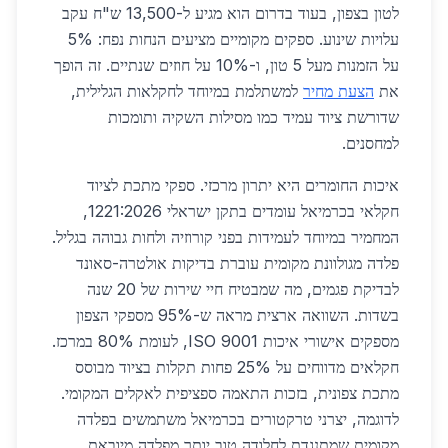
לטון בצפון, בעוד בדרום הוא מגיע ל-13,500 ש"ח עקב
עלויות שינוע. ספקים מקומיים מציעים הנחות נפח: 5%
על הזמנות מעל 5 טון, ו-10% על חוזים שנתיים. זה הופך
את
הצעת מחיר
למשתלמת במיוחד לחקלאות הגלילית,
שדורשת ציוד עמיד כמו מסילות השקיה ותומכות
למחסנים.
איכות החומרים היא יתרון מרכזי. ספקי מתכת לציוד
חקלאי בכרמיאל עומדים בתקן ישראלי 1221:2026,
המחמיר במיוחד לעמידות בפני קורוזיה ולחות גבוהה בגליל.
פלדה מגולוונת מקומית עוברת בדיקות אולטרה-סאונד
לבדיקת פגמים, מה שמבטיח חיי שירות של 20 שנה
בשדות. השוואה ארצית מראה ש-95% מספקי הצפון
מספקים אישורי איכות ISO 9001, לעומת 80% במרכז.
חקלאים מדווחים על 25% פחות תקלות בציוד מבוסס
מתכת צפונית, בזכות התאמה ספציפית לאקלים המקומי.
לדוגמה, יצרני טרקטורים בכרמיאל משתמשים בפלדה
מקומית שמתנגדת לחלודה טוב יותר מפלדה מיובאת