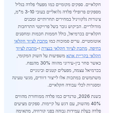
חקלאיים. ספקים מקומיים כמו מפעלי פלדה בגליל
מספקים פרופילי פלדה גלואליים בעובי 3-10 מ"מ,
צינורות גלקוויניל במחירים תחרותיים ומבנים
מודולריים. הביקוש גובר בשל פרויקטי התרחבות
חקלאיים בכרמיאל, כולל חממות חכמות ומחסנים
אוטומטיים. ערים סמוכות כמו
מתכת לציוד חקלאי
בחיפה
,
מתכת לציוד חקלאי בנצרת
ו-
מתכת לציוד
חקלאי בקריית אתא
משפיעות על השוק המקומי,
כאשר סחר בין-עירוני מהווה 30% מהנפח.
בכרמיאל עצמה, מפעלים קטנים ובינוניים
משתמשים במתכות אלו לייצור דוודים, מגשי טעינה
ומסגרות לכלי עבודה חקלאיים.
בשנת 2026, טרנדים כמו פלדה ממוחזרת מהווים
40% מהשוק, עם דגש על קיימות. ספקים מציעים
פלדה בעלת עמידות גבוהה בפני קורוזיה, מתאימה