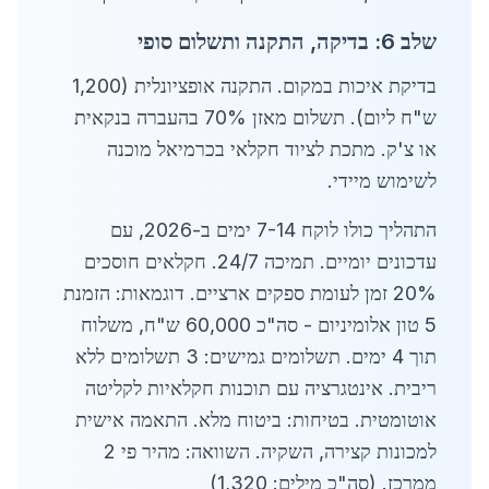
שלב 6: בדיקה, התקנה ותשלום סופי
בדיקת איכות במקום. התקנה אופציונלית (1,200
ש"ח ליום). תשלום מאזן 70% בהעברה בנקאית
או צ'ק. מתכת לציוד חקלאי בכרמיאל מוכנה
לשימוש מיידי.
התהליך כולו לוקח 7-14 ימים ב-2026, עם
עדכונים יומיים. תמיכה 24/7. חקלאים חוסכים
20% זמן לעומת ספקים ארציים. דוגמאות: הזמנת
5 טון אלומיניום - סה"כ 60,000 ש"ח, משלוח
תוך 4 ימים. תשלומים גמישים: 3 תשלומים ללא
ריבית. אינטגרציה עם תוכנות חקלאיות לקליטה
אוטומטית. בטיחות: ביטוח מלא. התאמה אישית
למכונות קצירה, השקיה. השוואה: מהיר פי 2
ממרכז. (סה"כ מילים: 1,320)