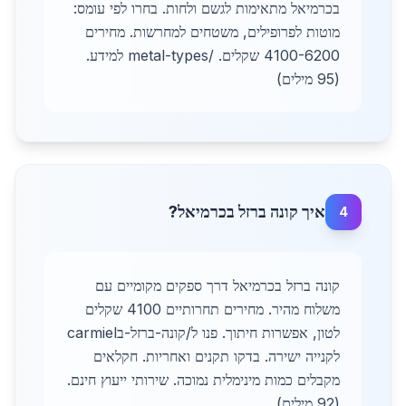
בכרמיאל מתאימות לגשם ולחות. בחרו לפי עומס:
מוטות לפרופילים, משטחים למחרשות. מחירים
4100-6200 שקלים. /metal-types למידע.
(95 מילים)
איך קונה ברזל בכרמיאל?
4
קונה ברזל בכרמיאל דרך ספקים מקומיים עם
משלוח מהיר. מחירים תחרותיים 4100 שקלים
לטון, אפשרות חיתוך. פנו ל/קונה-ברזל-בcarmiel
לקנייה ישירה. בדקו תקנים ואחריות. חקלאים
מקבלים כמות מינימלית נמוכה. שירותי ייעוץ חינם.
(92 מילים)