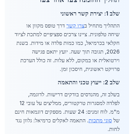
שלב 1: יצירת קשר ראשוני
התהליך מתחיל ב
צרו קשר
דרך טופס מקוון או
שיחה טלפונית. ציינו צרכים ספציפיים למתכת לציוד
חקלאי בכרמיאל, כמו כמות פלדה או מידות. בשנת
2026, תגובה תוך שעה. יועץ יתאם פגישה
וירטואלית או במקום, ללא עלות. זה כולל הערכת
פרויקט ראשונית, חיסכון זמן.
שלב 2: ייעוץ טכני והתאמה
בשלב זה, מהנדסים בודקים דרישות. לדוגמה,
לפלדה למסגרות טרקטורים, ממליצים על עובי 12
מ"מ. לוח זמנים: 24 שעות. מספקים דוגמאות חינם
של
סוגי מתכות
. התאמה לאקלים כרמיאל: גלוון נגד
לחות.