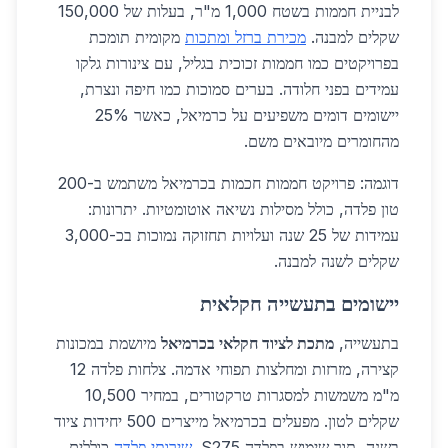
לבניית חממות בשטח 1,000 מ"ר, בעלות של 150,000
שקלים למבנה.
מכירת ברזל ומתכות
מקומית תומכת
בפרויקטים כמו חממות זכוכית בגליל, עם צינורות גלקו
עמידים בפני חלודה. בערים סמוכות כמו חיפה ונצרת,
יישומים דומים משפיעים על כרמיאל, כאשר 25%
מהחומרים מיובאים משם.
דוגמה: פרויקט חממות חכמות בכרמיאל משתמש ב-200
טון פלדה, כולל מסילות נשיאה אוטומטיות. יתרונות:
עמידות של 25 שנה ועלויות תחזוקה נמוכות בכ-3,000
שקלים לשנה למבנה.
יישומים בתעשייה חקלאית
בתעשייה,
מתכת לציוד חקלאי בכרמיאל
מיושמת במכונות
קצירה, מזרזות ומחלצות תפוחי אדמה. צלחות פלדה 12
מ"מ משמשות למסגרות טרקטורים, במחיר 10,500
שקלים לטון. מפעלים בכרמיאל מייצרים 500 יחידות ציוד
בשנה, תוך שימוש בפלדה S275.
שירותי פלדה
כוללים