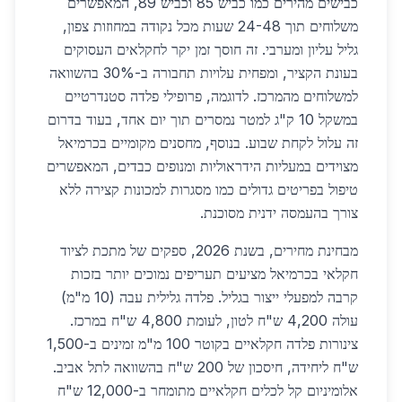
כבישים מהירים כמו כביש 85 וכביש 89, המאפשרים
משלוחים תוך 24-48 שעות מכל נקודה במחוזות צפון,
גליל עליון ומערבי. זה חוסך זמן יקר לחקלאים העסוקים
בעונת הקציר, ומפחית עלויות תחבורה ב-30% בהשוואה
למשלוחים מהמרכז. לדוגמה, פרופילי פלדה סטנדרטיים
במשקל 10 ק"ג למטר נמסרים תוך יום אחד, בעוד בדרום
זה עלול לקחת שבוע. בנוסף, מחסנים מקומיים בכרמיאל
מצוידים במעליות הידראוליות ומנופים כבדים, המאפשרים
טיפול בפריטים גדולים כמו מסגרות למכונות קצירה ללא
צורך בהעמסה ידנית מסוכנת.
מבחינת מחירים, בשנת 2026, ספקים של מתכת לציוד
חקלאי בכרמיאל מציעים תעריפים נמוכים יותר בזכות
קרבה למפעלי ייצור בגליל. פלדה גלילית עבה (10 מ"מ)
עולה 4,200 ש"ח לטון, לעומת 4,800 ש"ח במרכז.
צינורות פלדה חקלאיים בקוטר 100 מ"מ זמינים ב-1,500
ש"ח ליחידה, חיסכון של 200 ש"ח בהשוואה לתל אביב.
אלומיניום קל לכלים חקלאיים מתומחר ב-12,000 ש"ח