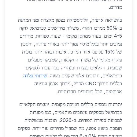
מדרום.
בהשוואה ארצית, הלוגיסטיקה בצפון מקצרת זמני המתנה
ב-50% ממרכז הארץ. משלוח מירושלים לכרמיאל לוקח
4-5 ימים, בעוד ממחסן מקומי - שעות ספורות. מחירים
נמוכים יותר בגלל מיסוי נמוך יותר באזורי פיתוח, חיסכון
של 15% על פני אזור המרכז. איכות גבוהה יותר בזכות
פיקוח מקומי של משרד החקלאות, שמבקר מפעלים
שבועית. חקלאים בנצרת ובנהריה כבר עברו לספקים
כרמיאליים, חוסכים אלפי שקלים בשנה.
שירותי פלדה
כוללים חיתוך CNC מדויק, מרתך ארגון וצביעה
אפוקסית, הכל במחירים תחרותיים.
יתרונות נוספים כוללים תמיכה מקומית: יועצים חקלאיים
בכרמיאל מספקים עיצובים מותאמים, כמו מסגרות
למכונות ספירת תפוחים. ב-2026, תוכנית ממשלתית
תומכת ביצוא צפוני, מה שמוזיל מחירים עוד יותר. ספקים
מציעים מימון 0% ל-6 חודשים לחקלאים רשומים.