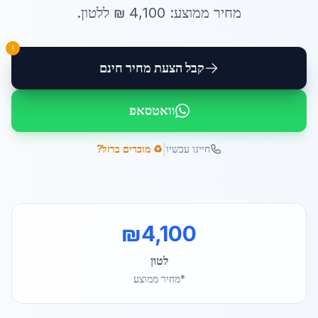
מחיר ממוצע:
4,100
₪ ל
לטון
.
!
קבל הצעת מחיר חינם
וואטסאפ
|
חייגו עכשיו
♻️ מוכרים ברזל?
₪
4,100
לטון
*מחיר ממוצע