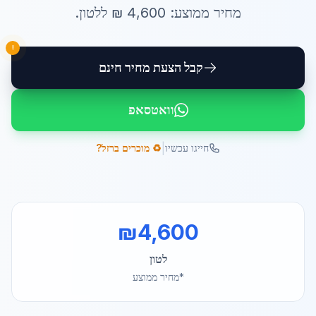
מחיר ממוצע:
4,600
₪ ל
לטון
.
!
קבל הצעת מחיר חינם
וואטסאפ
|
חייגו עכשיו
♻️ מוכרים ברזל?
₪
4,600
לטון
*מחיר ממוצע