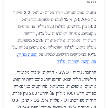
בכמות.
נתונים סטטיסטיים: ייצור פלדה ישראלי 2.2 מיליון
טון ב-2026, 15% למבנים ספורט. בכרמיאל,
500 טון נדרשים, בעלות 2.3 מיליון ₪. גורמים
מקומיים: צמיחה דמוגרפית של 3%, דורשת
תשתיות. גלובלית, אולימפיאדת 2028 משפיעה,
מעלה ביקוש לפלדה ישראלית. אנו צופים עלייה של
10% בביקושים חדשים. למידע על
הצעת מחיר
,
צרו קשר
, ו
שירותי פלדה
.
הרחבה: ניתוח SWOT - חוזקות: איכות מקומית;
חולשות: תלות יבוא; הזדמנויות: סובסידיות ירוקות;
איומים: אינפלציה. בכרמיאל, פרויקטים כמו פארק
ספורט חדש (100 מיליון ₪) ידרשו 200 טון פלדה.
תחזית מפורטת: Q1 - עלייה 5%, Q2 - יציב, Q3-
4 - צמיחה 12%. השוואה אזורית: צפת +20%,