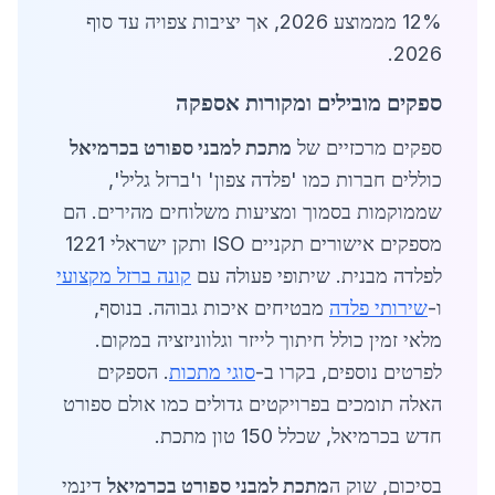
12% מממוצע 2026, אך יציבות צפויה עד סוף
2026.
ספקים מובילים ומקורות אספקה
ספקים מרכזיים של
מתכת למבני ספורט בכרמיאל
כוללים חברות כמו 'פלדה צפון' ו'ברזל גליל',
שממוקמות בסמוך ומציעות משלוחים מהירים. הם
מספקים אישורים תקניים ISO ותקן ישראלי 1221
לפלדה מבנית. שיתופי פעולה עם
קונה ברזל מקצועי
ו-
שירותי פלדה
מבטיחים איכות גבוהה. בנוסף,
מלאי זמין כולל חיתוך לייזר וגלווניזציה במקום.
לפרטים נוספים, בקרו ב-
סוגי מתכות
. הספקים
האלה תומכים בפרויקטים גדולים כמו אולם ספורט
חדש בכרמיאל, שכלל 150 טון מתכת.
בסיכום, שוק ה
מתכת למבני ספורט בכרמיאל
דינמי