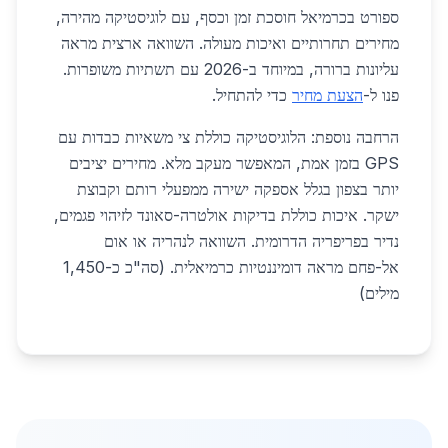
ספורט בכרמיאל חוסכת זמן וכסף, עם לוגיסטיקה מהירה,
מחירים תחרותיים ואיכות מעולה. השוואה ארצית מראה
עליונות ברורה, במיוחד ב-2026 עם תשתיות משופרות.
פנו ל-
הצעת מחיר
כדי להתחיל.
הרחבה נוספת: הלוגיסטיקה כוללת צי משאיות כבדות עם
GPS בזמן אמת, המאפשר מעקב מלא. מחירים יציבים
יותר בצפון בגלל אספקה ישירה ממפעלי רותם וקבוצת
ישקר. איכות כוללת בדיקות אולטרה-סאונד לזיהוי פגמים,
נדיר בפריפריה הדרומית. השוואה לנהריה או אום
אל-פחם מראה דומיננטיות כרמיאלית. (סה"כ כ-1,450
מילים)