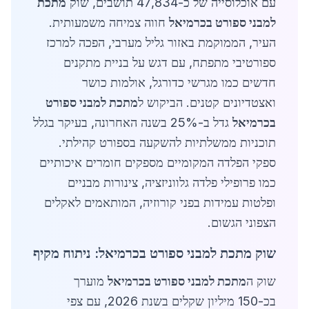
עם אוכלוסייה של כ-47,834 תושבים, שוק
מתכת
למבני ספורט בכרמיאל
חווה צמיחה משמעותית.
העיר, הממוקמת באזור גליל מערבי, הפכה למרכז
ספורטיבי מתפתח, עם דגש על בניית מתקנים
חדשים כמו מגרשי כדורגל, אולמות כושר
ואצטדיונים קטנים. הביקוש ל
מתכת למבני ספורט
בכרמיאל
גדל ב-25% בשנה האחרונה, בעיקר בגלל
תוכניות ממשלתיות להשקעה בספורט קהילתי.
ספקי הפלדה המקומיים מספקים חומרים איכותיים
כמו פרופילי פלדה גלווניזציה, צינורות מבניים
ופלטות עמידות בפני קורוזיה, המותאמים לאקלים
הצפוני הגשום.
שוק מתכת למבני ספורט בכרמיאל: ניתוח מקיף
שוק ה
מתכת למבני ספורט בכרמיאל
מוערך
בכ-150 מיליון שקלים בשנת 2026, עם צפי