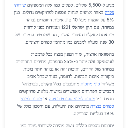
מגיע ל-5,500 שקלים. ספקים כמו אלה המספקים
שירותי
פלדה
באזור מציעים הנחות נוספות לפרויקטים גדולים, כגון
5% על הזמנות מעל 10 טון. איכות החומרים גבוהה
במיוחד, עם תקן ישראלי 1221 ועמידות בפני קורוזיה
מותאמת לאקלים הצפוני הגשום, מה שמבטיח עמידות של
30 שנה ומעלה למבנים כמו מתחמי ספורט חיצוניים.
בהשוואה ארצית, אזור הצפון מנצח בכל פרמטר:
לוגיסטיקה זולה יותר ב-25% מהמרכז, מחירים תחרותיים
במיוחד מול הדרום, ואיכות זהה או גבוהה יותר בזכות
ביקורות איכות תכופות. לדוגמה, בעוד שבתל אביב
משלוחי
סוגי מתכות
מתעכבים בגלל פקקים, בכרמיאל
הכבישים הפתוחים מאפשרים גמישות מלאה. פרויקטים
דומים כמו
מתכת למבני ספורט בחיפה
או
מתכת למבני
ספורט בנצרת
מוכיחים את היעילות, עם חיסכון כולל של
18% בעלויות הפרויקט.
יתרונות נוספים כוללים גישה מהירה לשירותי גימור כמו