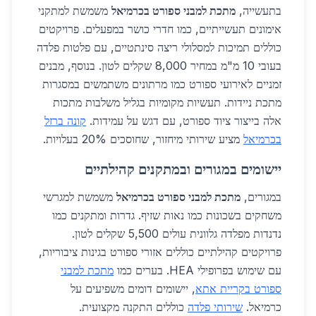
בתעשייה,
מתכת למבני ספורט בכרמיאל
משמשת למתקני
אימונים תעשייתיים, כמו חדרי כושר במפעלים. פרויקטים
כוללים תמיכות למסלולי ריצה סינתטיים, עם פלטות פלדה
בעובי 10 מ"מ במחיר 8,000 שקלים לטון. בנוסף, מבנים
זמניים לאירועי ספורט כמו מרתונים משתמשים במסגרות
מתכת ניידות. תעשיות מקומיות בגליל משלבות מתכות
אלה בייצור ציוד ספורט, עם דגש על עמידות.
קונה ברזל
בכרמיאל
מציע שירותי מיחזור, שחוסכים 20% בעלויות.
יישומים במגורים ובמתקנים קהילתיים
במגורים,
מתכת למבני ספורט בכרמיאל
משמשת למגרשי
משחקים בשכונות כמו נאות שזיף. גדרות ומתקנים כמו
נדנדות מפלדה גלוונית עולים 5,500 שקלים לטון.
פרויקטים קהילתיים כוללים אזורי ספורט בגינות ציבוריות,
עם שימוש בפרופילי HEA. בערים כמו
מתכת למבני
ספורט בקריית אתא
, יישומים דומים משפיעים על
כרמיאל.
שירותי פלדה
כוללים התקנה מקצועית.