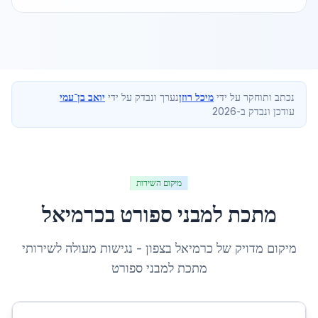
נכתב ותוחקר על ידי
מיכל רוזן
נערך ונבדק על ידי
יואב בן־עמי
עודכן ונבדק ב-2026
מיקום השירות
מתכת למבני ספורט
ב
כרמיאל
מיקום מדויק של
כרמיאל
ב
צפון
- נגישות מעולה לשירותי
מתכת למבני ספורט