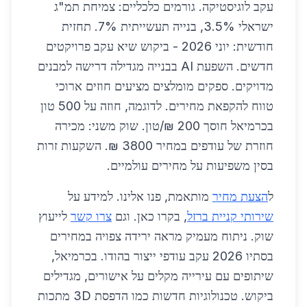
עקב לוגיסטיקה. גורמים כלכליים: צמיחת תמ"ג
ישראלי 3.5%, בנייה תעשייתית 7%. תחזית
חודשית: יוני 2026 - ביקוש שיא עקב פרויקטים
חדשים. השפעת AI בבנייה מגדילה דרישה למבנים
מדויקים. ספקים מומלצים מציעים חוזים ארוכי
טווח להקפאת מחירים. לדוגמה, חוזה על 500 טון
בכרמיאל חוסך 200 ₪/טון. שוק משני: מכירה
חוזרת של עודפים במחיר 3800 ₪. השקעות זרות
בסין משפיעות על מחירים עולמיים.
ל
הצעת מחיר
מותאמת, פנו אלינו. למידע על
שירותי קניית ברזל
, בקרו כאן. וגם
צרו קשר
לייעוץ
שוק. ניתוח מעמיק מראה ירידה צפויה במחירים
בסתיו 2026 עקב עודפי ייצור בהודו. בכרמיאל,
שיתופים עם עירייה מקלים על אישורים, מגדילים
ביקוש. טכנולוגיות חדשות כמו הדפסת 3D מתכות