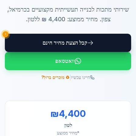
שירותי
מתכות לבנייה תעשייתית
מקצועיים ב
כרמיאל
,
צפון
. מחיר ממוצע:
4,400
₪ ל
לטון
.
!
קבל הצעת מחיר חינם
וואטסאפ
|
חייגו עכשיו
♻️ מוכרים ברזל?
₪
4,400
לטון
*מחיר ממוצע