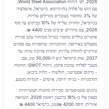
2026, לפי דוחות World Steel Association,
עם דגש על פלדה בת-קיימא. בישראל, אינפלציה
של 3% ומחסור בעובדים מגדילים עלויות.
בכרמיאל, תחזית: עלייה של 10% בביקוש עד סוף
2026, עם מחירים יציבים סביב 4400 ₪.
אתגרים כוללים מחסור בברזל ממוחזר עקב סגירת
מפעלים באירופה. הזדמנויות: שותפויות עם ספקים
טורקיים להוזלת עלויות. תחזית ארוכת טווח: עד
2027, שוק כרמיאל יגיע ל-30,000 טון, עם
מעבר לפלדה נמוכת פחמן. ניתוח SWOT: חוזקות
- מיקום אסטרטגי; חולשות - תלות ביבוא;
הזדמנויות - בנייה ירוקה; איומים - תנודות מטבע.
נתונים סטטיסטיים: מכירות מתכות תעשייתיות
בצפון עלו ב-18% ברבעון ראשון 2026. השוואה
אזורית: חיפה 4200 ₪/טון, כרמיאל 4400 ₪