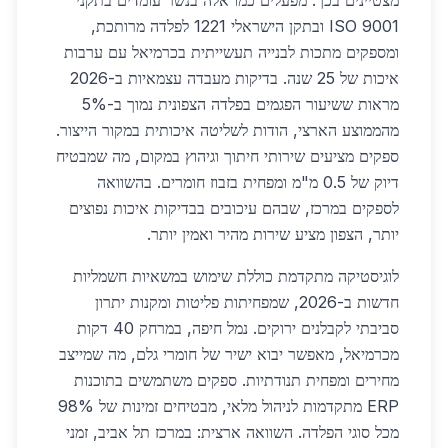
מצטיינים בכך. מפעלים כמו אלה בנשר עומדים בתקני
ISO 9001 ובתקן הישראלי 1221 לפלדה מרותכת,
ומספקים מתכות לבנייה תעשייתית בכרמיאל עם ערבות
איכות של 25 שנה. בדיקות מעבדה עצמאיות ב-2026
מראות ששיעור הפגמים בפלדה הצפונית נמוך ב-5%
מהממוצע הארצי, הודות לשליטה איכותית במקור הייצור.
ספקים מציעים שירותי חיתוך וגיהוץ במקום, מה שמבטיח
דיוק של 0.5 מ"מ ומפחית בזבוז חומרים. בהשוואה
לספקים במרכז, שבהם עיכובים בבדיקות איכות נפוצים
יותר, הצפון מציע שירות מהיר ואמין יותר.
לוגיסטיקה מתקדמת כוללת שימוש במשאיות חשמליות
חדשות ב-2026, שמפחיתות פליטות ומקנות יתרון
סביבתי לקבלנים ירוקים. נמל חיפה, במרחק 40 דקות
מכרמיאל, מאפשר יבוא ישיר של חומרי גלם, מה שמייצב
מחירים ומפחית תנודתיות. ספקים משתמשים בתוכנות
ERP מתקדמות לניהול מלאי, מבטיחים זמינות של 98%
מכל סוגי הפלדה. השוואה ארצית: במרכז תל אביב, זמני