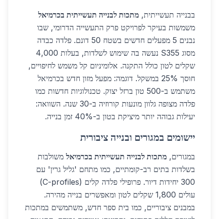
בבנייה תעשייתית,
מתכות לבנייה תעשייתית בכרמיאל
משמשות בעיקר לפרויקט פרק התעשייה הדרומי, שבו
נבנים 5 מפעלים חדשים בשטח 50 דונם. פלדה כבדה
מסוג S355 נעשה בה שימוש לשלדות, בעלות 4,000
שקלים לטון כולל התקנה. אלומיניום קל משמש לחיפויים,
חוסך 25% במשקל. דוגמה: מפעל מזון חדש בכרמיאל
משתמש ב-500 טון ברזל יצוק. טכנולוגיות חדשות כמו
פלדה מצופה גלוון מונעות קורוזיה ב-30 שנה. השוואה:
יעילות גבוהה יותר מיציקת בטון ב-40% זמן בנייה.
יישומים במגורים ובנייה ציבורית
במגורים,
מתכות לבנייה תעשייתית בכרמיאל
משולבות
בשלדות בתים רב-קומתיים, כמו מתחם 'גליל גרין' עם
300 יחידות דיור. פרופילי פלדה קלים (C-profiles)
עולים 1,800 שקלים לטון ומאפשרים בנייה מהירה.
במבנים ציבוריים, כמו בית ספר חדש, משתמשים במתכות