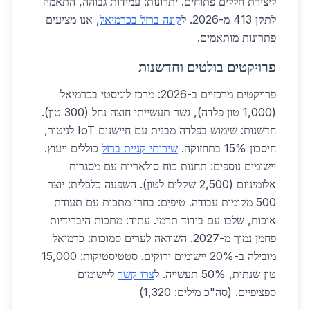
ליצירת חללים פתוחים. יתרונות: עמידות גבוהה, התאמה
לתקן 413 מ-2026. ל
קונה ברזל בכרמיאל
, אנו מציעים
פתרונות מותאמים.
פרויקטים בולטים וחדשנות
פרויקטים מרכזיים ב-2026: מרכז לוגיסטי בכרמיאל
(1,000 טון פלדה), גשר תעשייתי חוצה נחל (300 טון).
חדשנות: שימוש בפלדה מבנית עם חיישנים IoT לניטור,
חיסכון 15% בתחזוקה.
שירותי קניית ברזל
כוללים ייעוץ.
יישומים נוספים: תחנות כוח סולאריות עם מסגרות
אלומיניום (2,500 שקלים לטון). השפעה כלכלית: יוצר
500 מקומות עבודה. טיפים: בחרו מתכות עם תעודת
איכות, שלבו עם בידוד תרמי. עתיד: מתכות היברידיות
פחמן נמוך מ-2027. השוואה לערים סמוכות: כרמיאל
מובילה ב-20% יישומים ירוקים. סטטיסטיקות: 15,000
טון שנתית, 50% תעשייה. ל
צרו קשר
ליישומים
ספציפיים. (סה"כ מילים: 1,320)