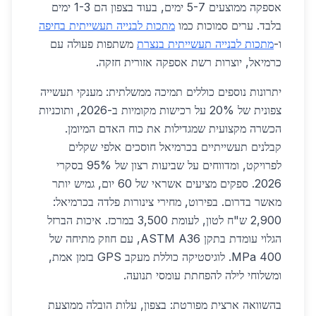
אספקה ממוצעים 5-7 ימים, בעוד בצפון הם 1-3 ימים
בלבד. ערים סמוכות כמו
מתכות לבנייה תעשייתית בחיפה
ו-
מתכות לבנייה תעשייתית בנצרת
משתפות פעולה עם
כרמיאל, יוצרות רשת אספקה אזורית חזקה.
יתרונות נוספים כוללים תמיכה ממשלתית: מענקי תעשייה
צפונית של 20% על רכישות מקומיות ב-2026, ותוכניות
הכשרה מקצועית שמגדילות את כוח האדם המיומן.
קבלנים תעשייתיים בכרמיאל חוסכים אלפי שקלים
לפרויקט, ומדווחים על שביעות רצון של 95% בסקרי
2026. ספקים מציעים אשראי של 60 יום, גמיש יותר
מאשר בדרום. בפירוט, מחירי צינורות פלדה בכרמיאל:
2,900 ש"ח לטון, לעומת 3,500 במרכז. איכות הברזל
הגלוי עומדת בתקן ASTM A36, עם חוזק מתיחה של
400 MPa. לוגיסטיקה כוללת מעקב GPS בזמן אמת,
ומשלוחי לילה להפחתת עומסי תנועה.
בהשוואה ארצית מפורטת: בצפון, עלות הובלה ממוצעת