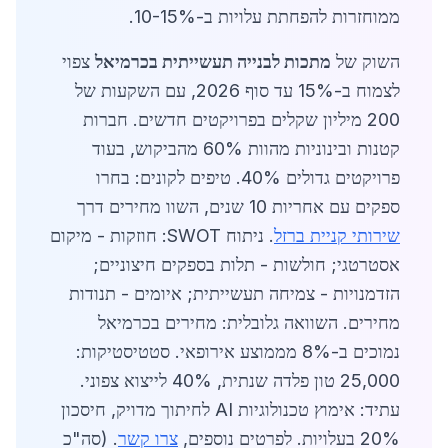
ממוחזרות להפחתת עלויות ב-10-15%.
השוק של
מתכות לבנייה תעשייתית בכרמיאל
צפוי
לצמוח ב-15% עד סוף 2026, עם השקעות של
200 מיליון שקלים בפרויקטים חדשים. חברות
קטנות ובינוניות מהוות 60% מהביקוש, בעוד
פרויקטים גדולים 40%. טיפים לקונים: בחרו
ספקים עם אחריות 10 שנים, השוו מחירים דרך
שירותי קניית ברזל
. ניתוח SWOT: חוזקות - מיקום
אסטרטגי; חולשות - תלות בספקים חיצוניים;
הזדמנויות - צמיחה תעשייתית; איומים - תנודות
מחירים. השוואה גלובלית: מחירים בכרמיאל
נמוכים ב-8% מממוצע אירופאי. סטטיסטיקות:
25,000 טון פלדה שנתית, 40% לייצוא צפוני.
עתיד: אימוץ טכנולוגיות AI לחיתוך מדויק, חיסכון
20% בעלויות. לפרטים נוספים,
צרו קשר
. (סה"כ