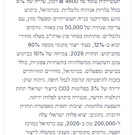
תעשייתית עומד על 4600 ₪ לטון, עלייה של 5%
בגלל עלויות אנרגיה גלובליות. בכרמיאל, ביקוש
מונע מפרויקטי בנייה תעשייתיים ומפעלי מזון, עם
צריכה שנתית של 50,000 טון באזור. גורמים
גלובליים: מתיחות בסחר סין-ארה"ב מעלה מחירי
יבוא ב-12%, בעוד ייצור מקומי מכסה 60%
מהביקוש. תחזית 2026: צמיחה של 10% בביקוש
עקב השקעות ממשלתיות בתשתיות צפוניות, כולל
כבישים ומפעלים. בכרמיאל, מחירים תחרותיים
בזכות לוגיסטיקה קרובה לנמל חיפה. ניתוח שוק:
ירידה של 3% בפליטות CO2 בייצור ישראלי תחת
רגולציה חדשה, מגבירה ביקוש לפלדה ירוקה.
השפעת מלחמות: יציבות יחסית מאפשרת תחזית
חיובית. נתונים: יצוא פלדה ישראלי עלה
ל-200,000 טון ב-2026, עם כרמיאל כמרכז
הפצה. גורמים מקומיים: מענקי ממשלה לייצור