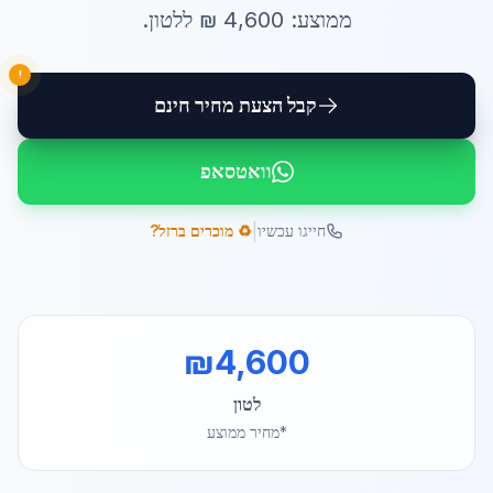
ממוצע:
4,600
₪ ל
לטון
.
!
קבל הצעת מחיר חינם
וואטסאפ
|
חייגו עכשיו
♻️ מוכרים ברזל?
₪
4,600
לטון
*מחיר ממוצע