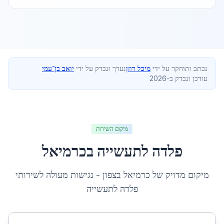
נכתב ותוחקר על ידי
מיכל רוזן
נערך ונבדק על ידי
יואב בן־עמי
עודכן ונבדק ב-2026
מיקום השירות
פלדה לתעשייה
ב
כרמיאל
מיקום מדויק של
כרמיאל
ב
צפון
- נגישות מעולה לשירותי
פלדה לתעשייה