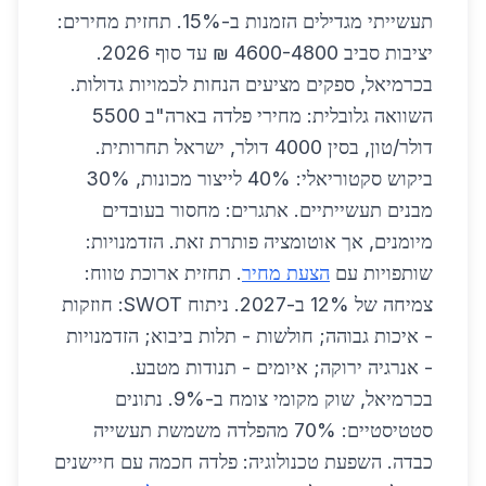
תעשייתי מגדילים הזמנות ב-15%. תחזית מחירים:
יציבות סביב 4600-4800 ₪ עד סוף 2026.
בכרמיאל, ספקים מציעים הנחות לכמויות גדולות.
השוואה גלובלית: מחירי פלדה בארה"ב 5500
דולר/טון, בסין 4000 דולר, ישראל תחרותית.
ביקוש סקטוריאלי: 40% לייצור מכונות, 30%
מבנים תעשייתיים. אתגרים: מחסור בעובדים
מיומנים, אך אוטומציה פותרת זאת. הזדמנויות:
שותפויות עם
הצעת מחיר
. תחזית ארוכת טווח:
צמיחה של 12% ב-2027. ניתוח SWOT: חוזקות
- איכות גבוהה; חולשות - תלות ביבוא; הזדמנויות
- אנרגיה ירוקה; איומים - תנודות מטבע.
בכרמיאל, שוק מקומי צומח ב-9%. נתונים
סטטיסטיים: 70% מהפלדה משמשת תעשייה
כבדה. השפעת טכנולוגיה: פלדה חכמה עם חיישנים