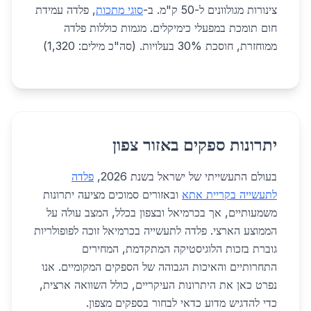
צינורות מגולוונים ל-50 ק"מ. ב-
סוגי מתכות
, פלדה עמידת
חום תומכת במפעלי כימיקלים. מגמות כוללות פלדה
ממוחזרת, חוסכת 30% בעלויות. (סה"כ מילים: 1,320)
יתרונות ספקים באזור צפון
בעולם התעשייתי של ישראל בשנת 2026,
פלדה
לתעשייה בקריית אתא
ובאזורים סמוכים מציעה יתרונות
משמעותיים, אך בכרמיאל ובצפון בכלל, המצב עולה על
הממוצע הארצי. פלדה לתעשייה בכרמיאל זוכה לפופולריות
גוברת בזכות הלוגיסטיקה המתקדמת, המחירים
התחרותיים והאיכות הגבוהה של הספקים המקומיים. אנו
נפרט כאן את היתרונות העיקריים, כולל השוואה ארצית,
כדי להדגיש מדוע כדאי לבחור בספקים מצפון.