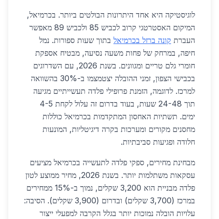
לוגיסטיקה היא אחד היתרונות הבולטים ביותר. בכרמיאל,
המיקום האסטרטגי קרוב לכביש 85 ולכביש 89 מאפשר
העברת
קונה ברזל בכרמיאל
בתוך שעות ספורות. נמל
חיפה, במרחק של פחות משעה נסיעה, מבטיח אספקת
חומרי גלם טריים ומגוונים. בשנת 2026, עם השדרוגים
בכבישי הצפון, זמני ההובלה יצטמצמו ב-30% בהשוואה
למרכז. לדוגמה, הזמנת פרופילי פלדה תעשייתיים מגיעה
תוך 24-48 שעות, בעוד בדרום זה עלול לקחת 4-5
ימים. תשתיות האחסון המתקדמות בכרמיאל כוללות
מחסנים מקורים ומערכות בקרה דיגיטליות, המונעות
חלודה ופגיעות סביבתיות.
מבחינת מחירים, ספקי פלדה לתעשייה בכרמיאל מציעים
עסקאות משתלמות יותר. בשנת 2026, מחיר ממוצע לטון
פלדה מבניית הוא 3,200 שקלים, נמוך ב-15% ממחירים
במרכז (3,700 שקלים) ובדרום (3,900 שקלים). הסיבה:
עלויות הובלה נמוכות יותר בגלל הקרבה למפעלי ייצור