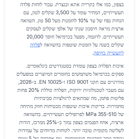
בצפון, כמו אלו בקריית אתא ובנצרת. עבור לוחות פלדה
תעשייתיים, המחיר עומד על 3,500 שקלים לטון, עם
הנחות נפח של עד 10% להזמנות מעל 50 טון. השוואה
ארצית מראה חיסכון שנתי של אלפי שקלים לעסקים
תעשייתיים. לדוגמה, מפעל בכרמיאל חוסך 20,000
שקלים בשנה על הזמנות שוטפות בהשוואה ל
פלדה
לתעשייה בחיפה
.
איכות הפלדה בצפון עומדת בסטנדרטים בינלאומיים.
ספקים בכרמיאל משתמשים בחומרים המיוצרים במפעלים
מודרניים עם תקני ISO 9001 ו-EN 10025. ב-2026,
עם מעבר לטכנולוגיות ירוקות, הפלדה כוללת 20% פחות
פליטות פחמן, מה שמתאים לרגולציות סביבתיות
מחמירות. בדיקות איכות שוטפות מבטיחות חוזק מתיחה
של 355-510 MPa לפרופילים תעשייתיים. בהשוואה
ארצית, אחוז הפגמים בצפון נמוך ב-25% ממרכז, הודות
לשליטה מקומית טובה יותר. לקוחות מדווחים על עמידות
גבוהה יותר במכונות תעשייתיות, עם אחריות של 5 שנים