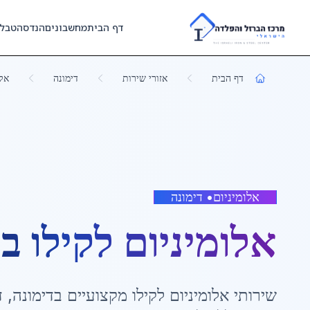
Skip to main content
דף הבית
מחשבונים
הנדסה
טבל
דף הבית
אזורי שירות
דימונה
אלו
אלומיניום
•
דימונה
אלומיניום לקילו
ב
ד
שירותי
אלומיניום לקילו
מקצועיים ב
דימונה
,
ד