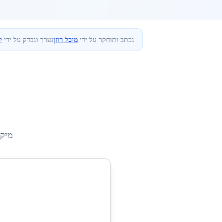
נכתב ותוחקר על ידי
מיכל רוזן
נערך ונבדק על ידי
י
מיקו