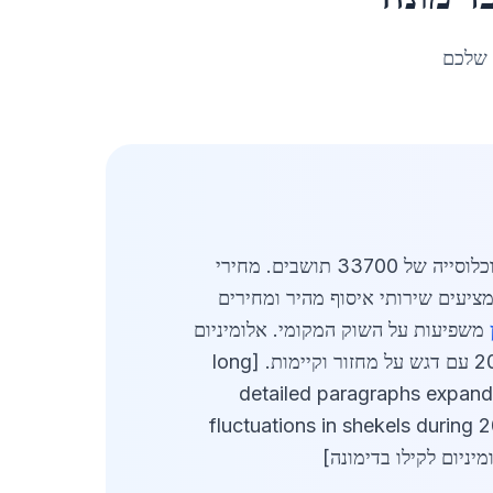
 שלכם
מעודכן לאפריל 2026. סקירה מקיפה של שוק אלומיניום לקילו בדימונה מציגה ביקוש יציב באזור הדרום עם אוכלוסייה של 33700 תושבים. מחירי
 לאיכות ולסוג. ספקים מקומיים מציעים שירותי איסוף מהיר ומחירים
משפיעות על השוק המקומי. אלומיניום
לקילו בדימונה הפך לביקוש גבוה בפרויקטים תעשייתיים וחקלאיים. הסקירה כוללת ניתוח מגמות שוק שנת 2026 עם דגש על מחזור וקיימות. [long
detailed paragraphs expandi
fluctuations in shekels during 