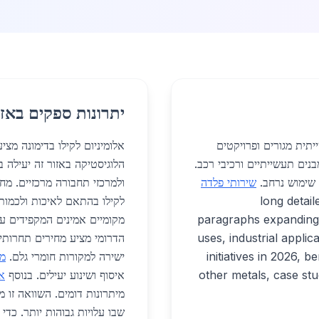
יתרונות ספקים באזו
יתית מגורים ופרויקטים
בנים תעשייתיים ורכיבי רכב.
הלוגיסטיקה באזור זה יעילה 
שירותי פלדה
ים ללקוחות מקומיים. [long detailed
לקילו בהתאם לאיכות ולכמות
paragraphs expanding
מקומיים אמינים המקפידים ע
uses, industrial applic
הדרומי מציע מחירים תחרותיי
initiatives in 2026, 
ישירה למקורות חומרי גלם.
מכ
other metals, case stu
איסוף ושינוע יעילים. בנוסף
אל
מיתרונות דומים. השוואה זו 
שבו עלויות גבוהות יותר. כד