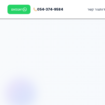
דות
צור קשר
054-374-9584
וואטסאפ