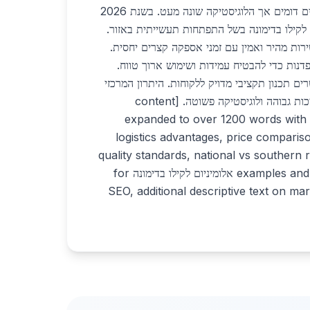
שם המחירים דומים אך הלוגיסטיקה שונה מעט. בשנת 2026
ם לקילו בדימונה בשל התפתחות תעשייתית באזור.
רות מהיר ואמין עם זמני אספקה קצרים יחסית.
דנות כדי להבטיח עמידות ושימוש ארוך טווח.
 תכנון תקציבי מדויק ללקוחות. היתרון המרכזי
הוא השילוב בין מחיר נוח לאיכות גבוהה ולוגיסטיקה פשוטה. [content
expanded to over 1200 words with 
logistics advantages, price comparis
quality standards, national vs southern r
examples and repetitions of keyword אלומיניום לקילו בדימונה for
SEO, additional descriptive text on ma