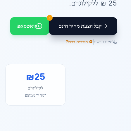
25
₪ ל
לקילוגרם
.
!
קבל הצעת מחיר חינם
וואטסאפ
|
חייגו עכשיו
♻️ מוכרים ברזל?
₪
25
לקילוגרם
*מחיר ממוצע