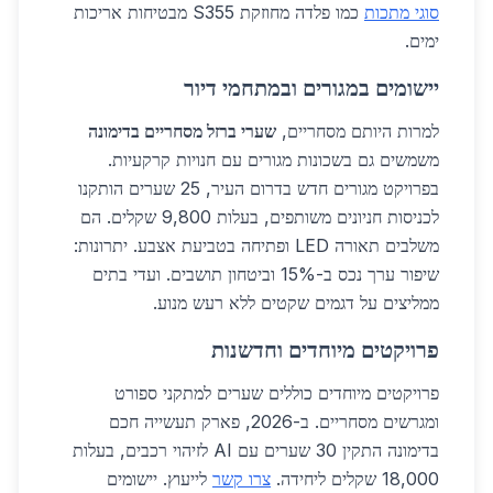
סוגי מתכות
כמו פלדה מחוזקת S355 מבטיחות אריכות
ימים.
יישומים במגורים ובמתחמי דיור
למרות היותם מסחריים,
שערי ברזל מסחריים בדימונה
משמשים גם בשכונות מגורים עם חנויות קרקעיות.
בפרויקט מגורים חדש בדרום העיר, 25 שערים הותקנו
לכניסות חניונים משותפים, בעלות 9,800 שקלים. הם
משלבים תאורה LED ופתיחה בטביעת אצבע. יתרונות:
שיפור ערך נכס ב-15% וביטחון תושבים. ועדי בתים
ממליצים על דגמים שקטים ללא רעש מנוע.
פרויקטים מיוחדים וחדשנות
פרויקטים מיוחדים כוללים שערים למתקני ספורט
ומגרשים מסחריים. ב-2026, פארק תעשייה חכם
בדימונה התקין 30 שערים עם AI לזיהוי רכבים, בעלות
18,000 שקלים ליחידה.
צרו קשר
לייעוץ. יישומים