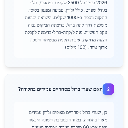
2026 עומד על 3500 שקלים בממוצע, תלוי
בגודל ומפרט. כולל גלווון, צביעה ומנגנון בסיסי.
התקנה נוספת כ-1000 שקלים. השוואת הצעות
מומלצת דרך קונה ברזל. בדימונה הביקוש גבוה
עקב תעשייה. פנה ל/קונה-ברזל-בדימונה לקבלת
הצעה מדויקת. איכות תקנית מבטיחה חיסכון
ארוך טווח. (102 מילים)
האם שערי ברזל מסחריים עמידים בחלודה?
2
כן, שערי ברזל מסחריים מצופים גלווון עמידים
מאוד בחלודה, במיוחד בסביבת דימונה היבשה.
ציפוי אבץ 80 מיקרון ועיבוד אפוקסי מונעים