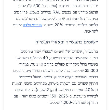
יתרונות: הגנה מפני פריצות (עמידות ל-500 ק"ג לחץ)
ועיצוב מודרני עם צבעים RAL עמידים בשמש. פרויקטים
כמו בניית 8 קומות חדשות כוללים שערים משולבים עם
דלתות רגליות, חוסכים 20% בשטח.
שירותי פלדה
זמינים
להתאמה.
יישומים בתעשייה ובאזורי תעשייה
בתעשייה, שערים אלו חיוניים למפעלי ייצור ומחסנים.
באזור התעשייה הדרומי בדימונה, 40 מפעלים השתמשו
בשערי ברזל מסחריים כפולים ברוחב 10 מטר, במחיר
35,000 שקלים. הם כוללים חיישנים תעשייתיים לרכבים
כבדים ומערכות בקרה מרחוק. דוגמה: מפעל כימיקלים
התקין שערים עם רשתות ביטחון, מפחיתים סיכוני תאונות
ב-40%. עמידות בפני אש (תקן 2 שעות) הופכת אותם
לבחירה מועדפת. ב-2026, 150 יישומים כאלו דווחו, עם
תחזוקה שנתית ב-1,200 שקלים.