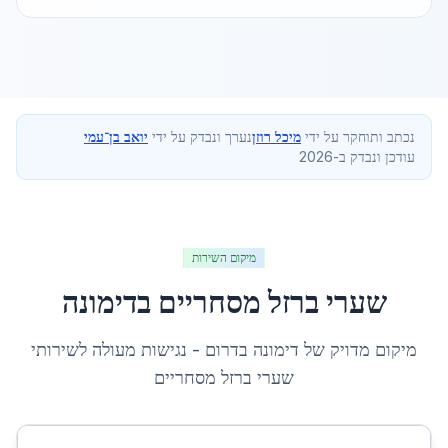
נכתב ותוחקר על ידי
מיכל רוזן
נערך ונבדק על ידי
יואב בן־עמי
עודכן ונבדק ב-2026
מיקום השירות
שערי ברזל מסחריים
ב
דימונה
מיקום מדויק של
דימונה
ב
דרום
- נגישות מעולה לשירותי
שערי ברזל מסחריים