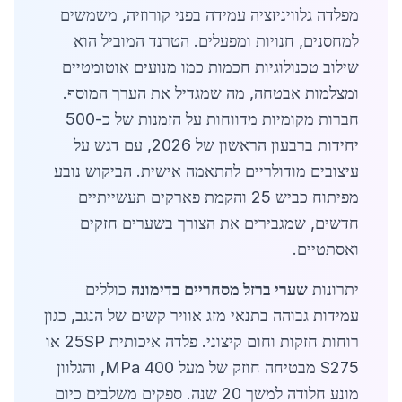
מפלדה גלוויניזציה עמידה בפני קורוזיה, משמשים
למחסנים, חנויות ומפעלים. הטרנד המוביל הוא
שילוב טכנולוגיות חכמות כמו מנועים אוטומטיים
ומצלמות אבטחה, מה שמגדיל את הערך המוסף.
חברות מקומיות מדווחות על הזמנות של כ-500
יחידות ברבעון הראשון של 2026, עם דגש על
עיצובים מודולריים להתאמה אישית. הביקוש נובע
מפיתוח כביש 25 והקמת פארקים תעשייתיים
חדשים, שמגבירים את הצורך בשערים חזקים
ואסתטיים.
יתרונות
שערי ברזל מסחריים בדימונה
כוללים
עמידות גבוהה בתנאי מזג אוויר קשים של הנגב, כגון
רוחות חזקות וחום קיצוני. פלדה איכותית 25SP או
S275 מבטיחה חוזק של מעל 400 MPa, והגלוון
מונע חלודה למשך 20 שנה. ספקים משלבים כיום