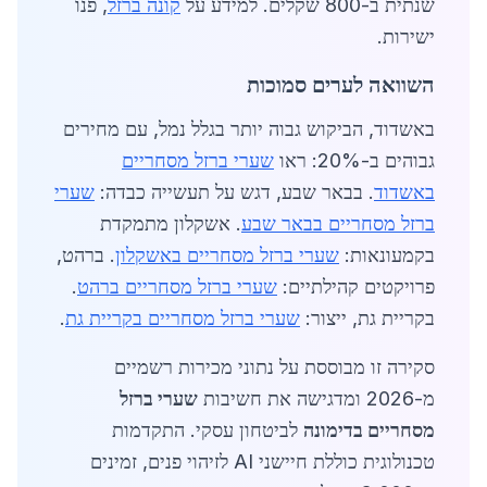
שנתית ב-800 שקלים. למידע על
קונה ברזל
, פנו
ישירות.
השוואה לערים סמוכות
באשדוד, הביקוש גבוה יותר בגלל נמל, עם מחירים
גבוהים ב-20%: ראו
שערי ברזל מסחריים
באשדוד
. בבאר שבע, דגש על תעשייה כבדה:
שערי
ברזל מסחריים בבאר שבע
. אשקלון מתמקדת
בקמעונאות:
שערי ברזל מסחריים באשקלון
. ברהט,
פרויקטים קהילתיים:
שערי ברזל מסחריים ברהט
.
בקריית גת, ייצור:
שערי ברזל מסחריים בקריית גת
.
סקירה זו מבוססת על נתוני מכירות רשמיים
מ-2026 ומדגישה את חשיבות
שערי ברזל
מסחריים בדימונה
לביטחון עסקי. התקדמות
טכנולוגית כוללת חיישני AI לזיהוי פנים, זמינים