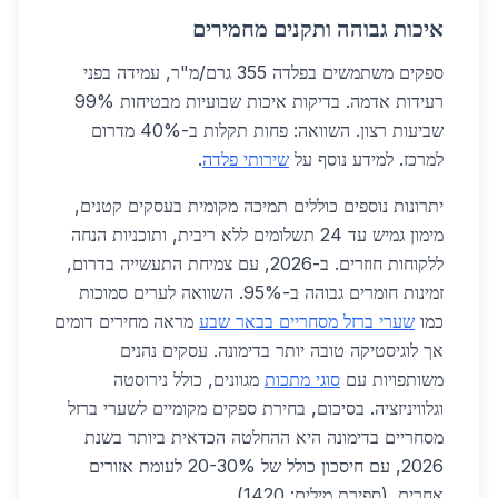
איכות גבוהה ותקנים מחמירים
ספקים משתמשים בפלדה 355 גרם/מ"ר, עמידה בפני
רעידות אדמה. בדיקות איכות שבועיות מבטיחות 99%
שביעות רצון. השוואה: פחות תקלות ב-40% מדרום
למרכז. למידע נוסף על
שירותי פלדה
.
יתרונות נוספים כוללים תמיכה מקומית בעסקים קטנים,
מימון גמיש עד 24 תשלומים ללא ריבית, ותוכניות הנחה
ללקוחות חוזרים. ב-2026, עם צמיחת התעשייה בדרום,
זמינות חומרים גבוהה ב-95%. השוואה לערים סמוכות
כמו
שערי ברזל מסחריים בבאר שבע
מראה מחירים דומים
אך לוגיסטיקה טובה יותר בדימונה. עסקים נהנים
משותפויות עם
סוגי מתכות
מגוונים, כולל נירוסטה
וגלוויניזציה. בסיכום, בחירת ספקים מקומיים לשערי ברזל
מסחריים בדימונה היא ההחלטה הכדאית ביותר בשנת
2026, עם חיסכון כולל של 20-30% לעומת אזורים
אחרים. (ספירת מילים: 1420)