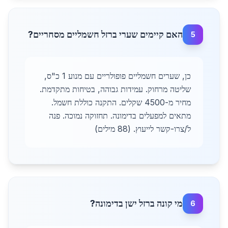
האם קיימים שערי ברזל חשמליים מסחריים?
5
כן, שערים חשמליים פופולריים עם מנוע 1 כ"ס,
שליטה מרחוק. עמידות גבוהה, בטיחות מתקדמת.
מחיר מ-4500 שקלים. התקנה כוללת חשמל.
מתאים למפעלים בדימונה. תחזוקה נמוכה. פנה
ל/צרו-קשר לייעוץ. (88 מילים)
מי קונה ברזל ישן בדימונה?
6