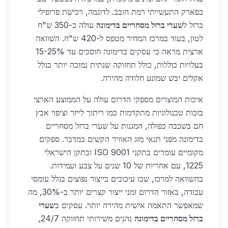
בפארק התעשייתי רמת חובב. לדוגמה, רכישת פרופילי
ברזל ל
שערי ברזל מסחריים בדימונה
עולה כ-350 ש"ח
לטון, בעוד במרכז המחיר מטפס ל-420 ש"ח. השוואה
ארצית מראה כי עסקים בדימונה חוסכים עד 15-25%
בעלויות כוללות, כולל תחזוקה שנתית נמוכה יותר בגלל
אקלים יבש שמונע חלודה מהירה.
איכות המוצרים מספקי הדרום עולה על הממוצע הארצי
בזכות טכנולוגיות מתקדמות כמו ריתוך לייזר וציפוי אבץ
חם בשכבה כפולה, המגנות על שערי ברזל מסחריים
בדימונה מפני תנאי מזג האוויר הקשים במדבר. ספקים
מקומיים עומדים בתקני ISO 9001 ובתקן הישראלי
1225, עם אחריות של 10 שנים על צבע ועמידות.
בהשוואה למרכז, שבו עיכובים בייצור נפוצים בגלל עומסי
עבודה, באזור הדרום זמני ייצור קצרים יותר ב-30%, מה
שמאפשר התאמה אישית מהירה יותר. עסקים ב
שערי
ברזל מסחריים בדימונה
נהנים משירותי תחזוקה 24/7,