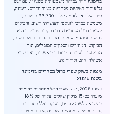
בדימונה
חווה צמיחה משמעותית בשנה זו, עם דגש
על פיתוח תשתיות מסחריות באזור הדרום. דימונה,
עיר בעלת אוכלוסייה של כ-33,700 תושבים,
משמשת כמרכז לוגיסטי ותעשייתי חשוב, והביקוש
לשערי ברזל מסחריים גובר בעקבות פרויקטי בנייה
חדשים ומתחמי עסקים. סקירה זו תפרט את השוק,
הביקוש, המחירים והספקים המובילים, תוך
התייחסות לערים סמוכות כמו אשדוד, באר שבע,
אשקלון, רהט וקריית גת.
מגמות בשוק שערי ברזל מסחריים בדימונה
בשנת 2026
בשנת 2026, שוק
שערי ברזל מסחריים בדימונה
מוערך בכ-15 מיליון שקלים, עלייה של 18%
בהשוואה לשנה קודמת, בעיקר בגלל התרחבות
אזורי תעשייה מקומיים. שערים אלו, המיוצרים