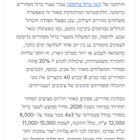
והתקנה של
קונה ברזל בדימונה
עבור שערי ברזל מסחריים
בדימונה. הלוגיסטיקה המתקדמת באזור זה מאפשרת
משלוחים מהירים ויעילים, שכן מפעלי הפלדה והברזל
הגדולים ממוקמים בקרבת מקום, כמו באשקלון ובאר
שבע. לדוגמה, זמן המשלוח משערי ברזל מסחריים בדימונה
לעסקים מקומיים נע בין יום אחד לשלושה ימים בלבד,
בהשוואה לשבוע או יותר ממרכז הארץ. זה חוסך עלויות
תחבורה משמעותיות, שיכולות להגיע ל-20% פחות
ממחירי המשלוחים מאזור תל אביב. בנוסף, הכבישים
המהירים כמו כביש 6 וכביש 40 מקצרים את זמני
ההובלה ומפחיתים סיכונים של עיכובים תעבורתיים.
מבחינת מחירים, ספקים באזור הדרום מציעים תמחור
תחרותי במיוחד בשנת 2026. מחיר ממוצע לשער ברזל
מסחרי בגודל סטנדרטי של 4x3 מטר עומד על 8,500-
12,000 ש"ח, כולל התקנה, לעומת 11,000-15,000
ש"ח במרכז. הסיבה לכך היא עלויות ייצור נמוכות יותר
בגלל חומרי גלם זמינים מקומית, כמו פלדה ממפעלי נגב