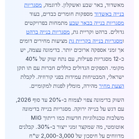
מאשדוד, באר שבע ואשקלון. לדוגמה,
מסגריות
בנייה באשדוד
מספקות חומרים כבדים, בעוד
מסגריות בנייה בבאר שבע
מתמחות בפרויקטים
גדולים. ברהט וקריית גת,
מסגריות בנייה ברהט
ו
מסגריות בנייה בקריית גת
מציעות מחירים דומים
אך זמני אספקה ארוכים יותר. בדימונה עצמה, יש
כ-12 מסגריות פעילות, עם נתח שוק של 40%
מקומי. הספקים הגדולים כוללים חברות עם תו תקן
ישראלי, המבטיחות עמידות בפני קורוזיה. לקבלת
הצעת מחיר
מהירה, מומלץ לפנות למקומיים.
השוק בדימונה צפוי לצמוח ב-20% עד סוף 2026,
עם דגש על בנייה ירוקה. מסגריות בנייה בדימונה
משלבות טכנולוגיות חדשות כמו ריתוך MIG
אוטומטי, מה שמקצר זמני ייצור ב-30%. קבלנים
מדווחים על חיסכון של 2,000-3,000 ש"ח