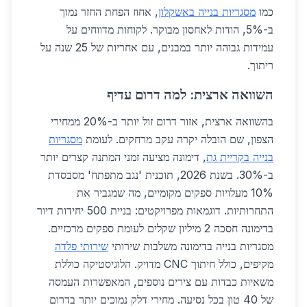
כמו
מסגריות בנייה באשקלון
, אחוז הפחת החזר נמוך
ב-5%, הודות לאחסון מבוקר. לקוחות מדווחים על
עמידות גבוהה יותר במבנים, עם אחריות של 25 שנה על
ריתוך.
השוואה ארצית: למה דרום עדיף
בהשוואה ארצית, אזור דרום זול יותר ב-20% ממחירי
הצפון, שם הובלה יקרה עקב מרחקים. לעומת
מסגריות
בנייה בקריית גת
, דימונה מציעה זמני המתנה קצרים יותר
ב-30%. בשנת 2026, תוכנית 'נגב מתפתח' מסבסדת
10% מעלויות ספקים מקומיים, מה שמגביר את
התחרותיות. דוגמאות מפרויקטים: בניית 500 יחידות דיור
בדימונה חסכה 2 מיליון שקלים לעומת ספקים מרכזיים.
מסגריות בנייה בדימונה משלבות שירותי
שירותי פלדה
מקיפים, כולל חיתוך CNC מדויק. הלוגיסטיקה כוללת
משאיות כבדות עם צירים נוספים, המאפשרות העמסה
של 40 טון בכל נסיעה. מחירי דלק נמוכים יותר בדרום