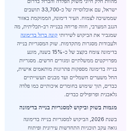
מהוות חלק חיוני משוק הפלדה והברזל בדרום
ישראל, עם אוכלוסייה של כ-33,700 תושבים
שממשיכה לצמוח. העיר דימונה, הממוקמת באזור
הנגב המערבי, חווה פריחה בבנייה רב-תכליתית, מה
שמגביר את הביקוש לשירותי
קונה ברזל בדימונה
ולעבודות מסגרות מתקדמות. שוק המסגריות בנייה
בדימונה צומח בקצב של כ-15% בשנה, מונע
מפרויקטים ממשלתיים ומגורים חדשים. מסגריות
בנייה בדימונה מספקות פתרונות מותאמים אישית,
החל משערים חשמליים ועד מבנים תעשייתיים
כבדים, תוך שימוש בחומרים איכותיים כמו פלדה
גלאבנית ופרופילים כבדים.
מגמות בשוק וביקוש למסגריות בנייה בדימונה
בשנת 2026, הביקוש למסגריות בנייה בדימונה
גואה עקב תוכניות התחדשות עירונית ופיתוח