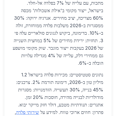
מתכות, עם עלייה של 7% בפלדה אל-חלד.
בישראל, ייצור מקומי ב'אילת אשכולות' מכסה
60% מצריכה, יציב מחירים. אנרגיה ירוקה: 30%
ממסגרות ב-2026 משלבות פלדה ממוחזרת, זולה
ב-10%. בדימונה, ביקוש לגגונים סולאריים עלה פי
3. תחזית: ירידת מחירים של 5% במחצית השנייה
של 2026 בעקבות ייצור מוגבר. שוק מקומי מושפע
גם ממחירי דלק, עלייה של 4% מגדילה עלויות
הובלה ב-6%.
נתונים סטטיסטיים: מכירות פלדה בישראל 1.2
מיליון טון ב-2026, דימונה תורמת 2%. צרכנים:
45% בנייה, 30% תעשייה. הזדמנויות: מסגרות
מודולריות לבנייה מהירה, חוסכות 20% זמן.
אתגרים: תנודתיות מטבע, דולר חזק מייקר יבוא.
פתרון: חוזים ארוכי טווח. למידע על
שירותי פלדה
,