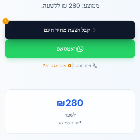
ממוצע:
280
₪ ל
לשעה
.
!
קבל הצעת מחיר חינם
וואטסאפ
|
חייגו עכשיו
♻️ מוכרים ברזל?
₪
280
לשעה
*מחיר ממוצע