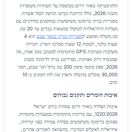
הלוגיסטיקה באזור דרום מבוססת על תשתיות משופרות
משנת 2026, כולל הרחבת כבישי הגישה לנמל אשדוד.
מסגריות בנייה בדימונה משתמשות במחסנים מודרניים עם
מעליות הידראוליות לטיפול במשאות כבדים עד 20 טון.
זמן משלוח ממוצע ל
מסגריות בנייה בבאר שבע
הוא 4
שעות בלבד, לעומת 12 שעות ממרכז הארץ. חברות
משלבות מערכות GPS מתקדמות למעקב בזמן אמת, מה
שמבטיח דיוק ואמינות. בפרויקט בנייה לדימונה בשנת
2026, ספק מקומי סיפק 200 טון ברזל תוך שבוע, חסך
30,000 שקלים בהובלה והאיץ את לוח הזמנים ב-10
ימים.
איכות חומרים ותקנים גבוהים
איכות הפלדה באזור דרום עומדת בתקן ישראלי
1220:2026, עם בדיקות מתקדמות במעבדות מקומיות.
ספקים בדימונה משתמשים בפלדה עמידה בפני קורוזיה,
אידיאלית לאקלים המדברי. בהשוואה לאזורים אחרים,