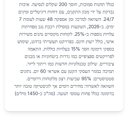
בגלל תחנות סמוכות, חוסך 200 שקלים לנסיעה. איכות
נבדקת על ידי מכון התקנים, עם דוחות דיגיטליים זמינים
24/7. השוואה למרכז: זמן אספקה 48 שעות לעומת 7
ימים. ב-2026, השקעות במסילת רכבת נגב מפחיתות
עלויות נוספות ב-25%. לקוחות מקומיים נהנים משירות
אישי, כולל ייעוץ חינם. בפרויקט תעשייתי ברהט, שימוש
בספקי דימונה חסך 15% בעלויות כוללות. התאמה
לפרויקטים ספציפיים כמו גדרות ביטחוניות או מבנים
ציבוריים. שילוב טכנולוגיות חדשות כמו ריתוך לייזר.
תמיכה במגזר העסקי הקטן עם אשראי 60 יום. נתונים
סטטיסטיים: 95% שביעות רצון מלקוחות דרומיים.
השוואה לאשדוד: מחירים דומים אך לוגיסטיקה טובה יותר
בדימונה בגלל פחות עומסי תנועה. (סה"כ כ-1450 מילים)