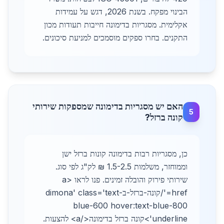
הבינוי מפקח. בשנת 2026, דגש על עמידות
אקלימית. מסגריות בדימונה חייבות תעודות מכון
התקנים. בחרו ספקים מוסמכים למניעת סיכונים.
האם יש מסגריות בדימונה שמספקות שירותי
5
קונה ברזל?
כן, מסגריות רבות בדימונה קונות ברזל ישן
וממוחזר, משלמות 1.5-2.5 ₪ לק"ג לפי סוג.
שירותי פירוק והובלה זמינים. פנו לראו <a
href='/קונה-ברזל-בdimona' class='text-
blue-600 hover:text-blue-800
underline'>קונה ברזל בדימונה</a> להצעות.