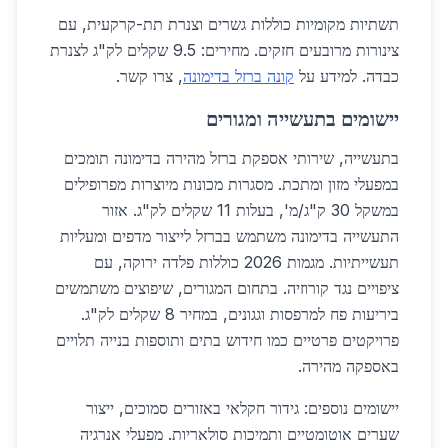
תשתיות מקומיות כוללות גשרים וצנרת תת-קרקעית, עם
צינורות מרובעים חזקים. מחירים: 9.5 שקלים לק"ג לצנרת
כבדה. למידע על
קונה ברזל בדימונה
, צרו קשר.
יישומים בתעשייה ומגורים
בתעשייה, שירותי אספקת ברזל מהירה בדימונה תומכים
במפעלי מזון ומתכת. מסגרות מכונות מיוצרות מפרופילים
במשקל 30 ק"ג/מ', בעלות 11 שקלים לק"ג. אזור
התעשייה בדימונה משתמש בברזל לייצור מדפים ומעליות
תעשייתיות. מגמות 2026 כוללות פלדה ירוקה, עם
ציפויים נגד קורוזיה. בתחום המגורים, שיפוצים משתמשים
ביריעות פח למרפסות וגגונים, במחיר 8 שקלים לק"ג.
פרויקטים פרטיים כמו חידוש בתים ותוספות בנייה תלויים
באספקה מהירה.
יישומים נוספים: גידור חקלאי באזורים סמוכים, ייצור
שערים אוטומטיים ותמיכות סולאריות. מפעלי אנרגיה