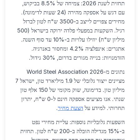
תחזית לשנת 2026: צמיחה של 8.5% בביקוש,
עם דגש על אספקה מהירה (24 שעות לדימונה).
מחירים צפויים לייצב ב-3500 ש"ח לטון לברזל
רגיל. השקעות במפעלי פלדה ירוקה בישראל (500
מיליון ש"ח) יוזילו עלויות ב-10% עד סוף השנה.
אתגרים: אינפלציה 4.2% ומחסור באנרגיה.
הזדמנויות: בנייה מגורים בדרום, 30% גידול.
נתונים מ-World Steel Association 2026
מציינים ייצור גלובלי של 1.9 מיליארד טון, ישראל 7
מיליון טון. בדימונה, שוק מקומי של 150 אלף טון
שנתי. אנו מציעים אספקה חינם ל-0 ש"ח, יתרון
תחרותי. למידע על
הצעת מחיר
.
השפעות גלובליות נוספות: עליית מחירי נפט
ב-15% מגדילה הובלה ב-200 ש"ח לטון. תחזית