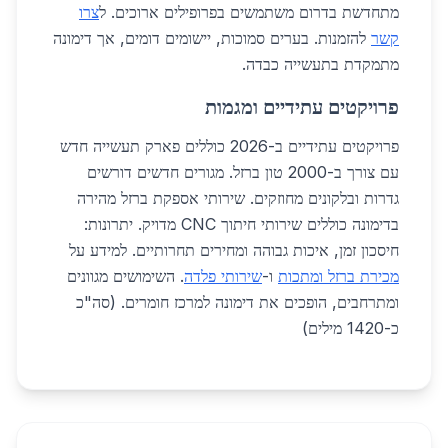
מתחדשת בדרום משתמשים בפרופילים ארוכים. ל
צרו
קשר
להזמנות. בערים סמוכות, יישומים דומים, אך דימונה
מתמקדת בתעשייה כבדה.
פרויקטים עתידיים ומגמות
פרויקטים עתידיים ב-2026 כוללים פארק תעשייה חדש
עם צורך ב-2000 טון ברזל. מגורים חדשים דורשים
גדרות ובלקונים מחוזקים. שירותי אספקת ברזל מהירה
בדימונה כוללים שירותי חיתוך CNC מדויק. יתרונות:
חיסכון זמן, איכות גבוהה ומחירים תחרותיים. למידע על
מכירת ברזל ומתכות
ו-
שירותי פלדה
. השימושים מגוונים
ומתרחבים, הופכים את דימונה למרכז חומרים. (סה"כ
כ-1420 מילים)