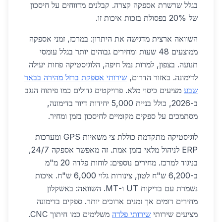
בגלל שרשרת אספקה קצרה. קבלנים מדווחים על חיסכון
של 20% בפסולת בזכות איכות זו.
השוואה ארצית מדגישה את היתרון: במרכז, זמני אספקה
ממוצעים 48 שעות ומחירים גבוהים יותר בגלל עומסי
תנועה. בצפון, למרות נמל חיפה, הלוגיסטיקה פחות יעילה
לדימונה. באזור הדרום,
שירותי אספקת ברזל מהירה בבאר
שבע
מציעים כיסוי מלא. פרויקטים גדולים כמו פיתוח הנגב
ב-2026, כולל בניית 5,000 יחידות דיור בדימונה,
מסתמכים על ספקים מקומיים לחיסכון בזמן ומחיר.
לוגיסטיקה מתקדמת כוללת צי משאיות GPS ומערכות
ERP לניהול מלאי בזמן אמת. זה מאפשר אספקה 24/7,
בניגוד למרכז. מחירים נוספים: לוחות פלדה 20 מ"מ
ב-6,200 ש"ח לטון, צינורות גלוי 6,000 ש"ח. איכות
נשמרת עם בדיקות UT ו-MT. השוואה: באשקלון
מחירים דומים אך זמנים ארוכים יותר. ספקים בדימונה
מציעים שירותי
שירותי פלדה
משלימים כמו חיתוך CNC.