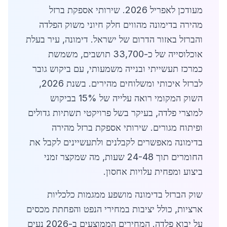
מעודכן לאפריל 2026. שירותי אספקת ברזל
מהירה בדימונה מהווים חלק חיוני משוק הפלדה
והברזל באזור הדרום של ישראל. דימונה, עיר בעלת
אוכלוסייה של כ-33,700 תושבים, משמשת
כמרכז תעשייתי ובנייה משמעותי, עם ביקוש גובר
לברזל איכותי ומשלוחים מהירים. בשנת 2026,
השוק המקומי רואה עלייה של 15% בביקוש
למוצרי פלדה, בעיקר בשל פרויקטי תשתיות גדולים
ופיתוח מגורים. שירותי אספקת ברזל מהירה
בדימונה מאפשרים לקבלנים ולתעשיינים לקבל את
החומרים תוך 24-48 שעות, מה שמקצר זמני
ביצוע ומפחית עלויות אחסון.
שוק הברזל בדימונה מושפע ממגמות כלכליות
ארציות, כולל יציבות במחירי הנפט והפחתת מכסים
על יבוא פלדה. המחירים הממוצעים ב-2026 נעים