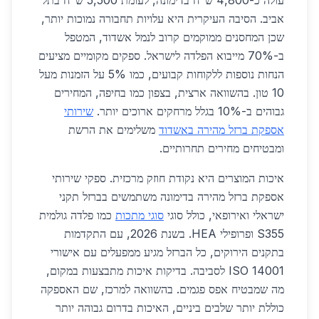
עולה כ-4,800 ש"ח בדימונה, לעומת 5,500 ש"ח בתל
אביב. הסיבה העיקרית היא עלויות תחבורה נמוכות יותר,
שכן המחסנים ממוקמים קרוב לנמל אשדוד, המטפל
ב-70% מייבוא הפלדה לישראל. ספקים מקומיים מציעים
הנחות נוספות ללקוחות קבועים, כמו 5% על הזמנות מעל
10 טון. בהשוואה ארצית, בצפון כמו בחיפה, המחירים
גבוהים ב-10% בגלל מרחקים ארוכים יותר.
שירותי
אספקת ברזל מהירה באשדוד
משלימים את הרשת
ומבטיחים מחירים תחרותיים.
איכות המוצרים היא נקודת חוזק מרכזית. ספקי שירותי
אספקת ברזל מהירה בדימונה משתמשים בברזל תקני
ישראלי ואירופאי, כולל סוגי
סוגי מתכות
כמו פלדה גולמית
S355 ופרופילי HEA. בשנת 2026, עם התקדמות
בתקנים הירוקים, כל הברזל מגיע ממפעלים עם אישורי
ISO 14001 לסביבה. בדיקות איכות מתבצעות במקום,
מה שמבטיח אפס פגמים. בהשוואה למרכז, שם האספקה
כוללת יותר שלבים ביניים, האיכות בדרום גבוהה יותר