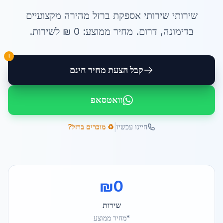
שירותי
שירותי אספקת ברזל מהירה
מקצועיים
ב
דימונה
,
דרום
. מחיר ממוצע:
0
₪ ל
שירות
.
!
קבל הצעת מחיר חינם
וואטסאפ
|
חייגו עכשיו
♻️ מוכרים ברזל?
₪
0
שירות
*מחיר ממוצע