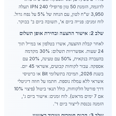
לדוגמה, הזמנת 50 טון פרופילי IPN 240 תעלה
3,950 ש"ח לטון, עם הנחה של 5% על נפח גדול.
לוח זמנים: פנייה ביום א', תשובה ביום ב' בבוקר.
שלב 2: אישור ההצעה ובחירת אופן תשלום
לאחר קבלת ההצעה, אשרו בטלפון או במייל תוך
24 שעות. אפשרויות תשלום: 30% מקדמה
בהעברה בנקאית, 50% עם טעינה, 20% עם
אספקה. עבור לקוחות קבועים, אשראי 45 יום.
בשנת 2026, תמיכה בתשלומי Bit או כרטיסי
אשראי ללא עמלה נוספת. חתמו על חוזה דיגיטלי
דרך פורטל הלקוחות, כולל תנאי ביטול (פיצוי 10%
אם 7 ימים מראש). לוח זמנים: אישור ביום ג',
הזמנה נכנסת לייצור ביום ד'.
שלב 3: הכנת חומרים ועיבוד ראשוני