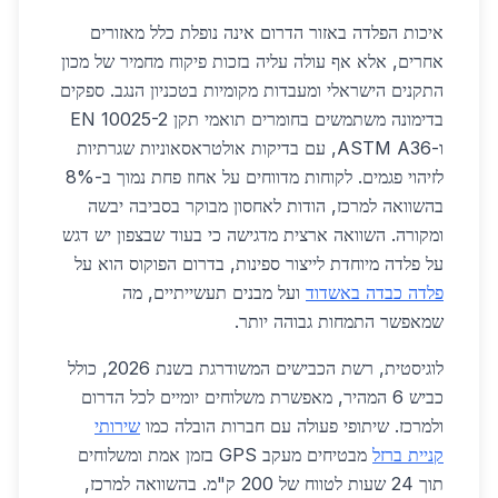
איכות הפלדה באזור הדרום אינה נופלת כלל מאזורים
אחרים, אלא אף עולה עליה בזכות פיקוח מחמיר של מכון
התקנים הישראלי ומעבדות מקומיות בטכניון הנגב. ספקים
בדימונה משתמשים בחומרים תואמי תקן EN 10025-2
ו-ASTM A36, עם בדיקות אולטראסאוניות שגרתיות
לזיהוי פגמים. לקוחות מדווחים על אחוז פחת נמוך ב-8%
בהשוואה למרכז, הודות לאחסון מבוקר בסביבה יבשה
ומקורה. השוואה ארצית מדגישה כי בעוד שבצפון יש דגש
על פלדה מיוחדת לייצור ספינות, בדרום הפוקוס הוא על
פלדה כבדה באשדוד
ועל מבנים תעשייתיים, מה
שמאפשר התמחות גבוהה יותר.
לוגיסטית, רשת הכבישים המשודרגת בשנת 2026, כולל
כביש 6 המהיר, מאפשרת משלוחים יומיים לכל הדרום
ולמרכז. שיתופי פעולה עם חברות הובלה כמו
שירותי
קניית ברזל
מבטיחים מעקב GPS בזמן אמת ומשלוחים
תוך 24 שעות לטווח של 200 ק"מ. בהשוואה למרכז,