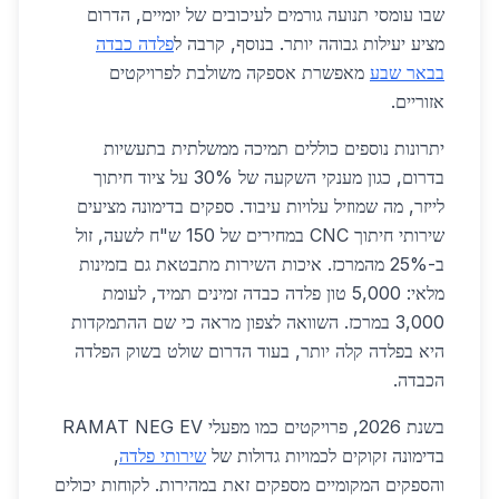
שבו עומסי תנועה גורמים לעיכובים של יומיים, הדרום
מציע יעילות גבוהה יותר. בנוסף, קרבה ל
פלדה כבדה
בבאר שבע
מאפשרת אספקה משולבת לפרויקטים
אזוריים.
יתרונות נוספים כוללים תמיכה ממשלתית בתעשיות
בדרום, כגון מענקי השקעה של 30% על ציוד חיתוך
לייזר, מה שמוזיל עלויות עיבוד. ספקים בדימונה מציעים
שירותי חיתוך CNC במחירים של 150 ש"ח לשעה, זול
ב-25% מהמרכז. איכות השירות מתבטאת גם בזמינות
מלאי: 5,000 טון פלדה כבדה זמינים תמיד, לעומת
3,000 במרכז. השוואה לצפון מראה כי שם ההתמקדות
היא בפלדה קלה יותר, בעוד הדרום שולט בשוק הפלדה
הכבדה.
בשנת 2026, פרויקטים כמו מפעלי RAMAT NEG EV
בדימונה זקוקים לכמויות גדולות של
שירותי פלדה
,
והספקים המקומיים מספקים זאת במהירות. לקוחות יכולים