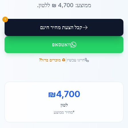
ממוצע:
4,700
₪ ל
לטון
.
!
קבל הצעת מחיר חינם
וואטסאפ
|
חייגו עכשיו
♻️ מוכרים ברזל?
₪
4,700
לטון
*מחיר ממוצע