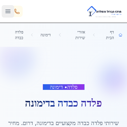
Skip to main content
דף
אזורי
פלדה
דימונה
הבית
שירות
כבדה
פלדה
•
דימונה
פלדה כבדה
ב
דימונה
שירותי
פלדה כבדה
מקצועיים ב
דימונה
,
דרום
. מחיר