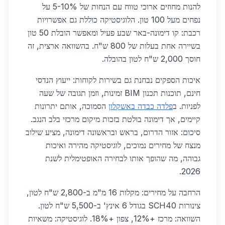
להנות מחוזים ארוכי טווח עם הנחות של 5-10% על
נפחים מעל 100 טון. הלוגיסטיקה כוללת גם אפשרויות
רכבת: קו דימונה-באר שבע פעיל ומאפשר הובלת 50 טון
בשיירה אחת בעלות של 800 ש"ח. בהשוואה ארצית, זה
חוסך 2,000 ש"ח לטון בהובלה.
איכות הספקים נבחנת גם בשירות לקוחות: ייעוץ הנדסי
חינם, תוכנות תכנון BIM זמינות, וזמן תגובה של שעה
לפניות. ב
פלדה כבדה באשקלון
הסמוכה, אותם יתרונות
קיימים, אך דימונה בולטת בזכות מיקום מרכזי בלב הנגב.
סיכום: אזור הדרום, בראש ובראשונה דימונה, מציע שילוב
מנצח של מחירים נמוכים, לוגיסטיקה מהירה ואיכות
גבוהה, מה שהופך אותו לבחירה האופטימלית לשנת
2026.
הרחבה על מחירים: מקלות 16 מ"מ ב-2,800 ש"ח לטון,
צינורות SCH40 בגודל 6 אינץ' ב-5,500 ש"ח לטון.
השוואה: מרכז +12%, צפון +18%. לוגיסטיקה: משאיות