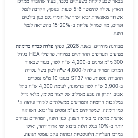
בבאר שבע לוקחת כשעתיים בלבד, בעוד שהובלה ממרכז
הארץ עלולה להימשך 5-6 שעות. בנוסף, הקרבה לנמל
אשדוד מאפשרת יבוא ישיר של חומרי גלם כגון בילטים
ופחים, מה שמוזיל עלויות ב-15-20% בהשוואה לנמל
חיפה.
מבחינת מחירים, בשנת 2026, ספקי
פלדה כבדה בדימונה
מציעים תעריפים תחרותיים במיוחד. פרופילי HEA בגודל
300 מ"מ זמינים ב-4,200 ש"ח לטון, בעוד שבאזור
המרכז המחיר עולה ל-4,800 ש"ח לטון בשל עלויות
תחבורה נוספות. פחי ST37 בעובי 10 מ"מ נמכרים
ב-3,900 ש"ח לטון בדימונה, לעומת 4,300 ש"ח בתל
אביב. יתרון זה נובע משילוב של ייצור מקומי, מלאי גדול
במלאכות דרומיות ותמריצים ממשלתיים לאזורי פיתוח א'
כמו דימונה, שמפחיתים מע"מ ומסים על יבוא. השוואה
ארצית מראה כי באזור הצפון, כגון חיפה, המחירים גבוהים
יותר ב-10% בגלל תלות ביבוא ימי ארוך יותר, ואילו
במרכז העלויות הלוגיסטיות גבוהות עקב עומסי תנועה.