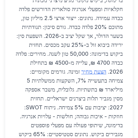
בדימונה, ביקוש מקומי מגיע מיצרני מכונות
חקלאיות ומפעלי אנרגיה סולארית הדורשים פלדה
כבדה עמידה. נתונים: ייצור ארצי 2.5 מיליון טון,
מתוכם 20% פלדה כבדה. גורם סיכון: תנודתיות
בשער הדולר, אך שקל יציב ב-2026. השפעת סין:
ירידה ביבוא זול ב-25% עקב מכסים. תחזית
ביקוש בדימונה: 50,000 טון לשנה. מחירים: פלדה
כבדה 4700 ₪, עלייה מ-4500 ₪ בתחילת
2026.
הצעת מחיר
זמינה. גורמים מקומיים:
צמיחה בתעשייה 7%, השקעות ממשלתיות 5
מיליארד ₪ בתשתיות. גלובלית, משבר אספקה
מסין מגביר תלות ביצרנים ישראליים. תחזית
2027: יציבות עם 5% צמיחה. ניתוח SWOT:
חוזקות - איכות גבוהה; חולשות - עלויות אנרגיה.
בדימונה, שיתופי פעולה עם מפעלי פוספטים
מגבירים ביקוש. נתונים סטטיסטיים: 65% ביקוש