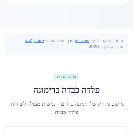
נכתב ותוחקר על ידי
מיכל רוזן
נערך ונבדק על ידי
יואב בן־עמי
עודכן ונבדק ב-2026
מיקום השירות
פלדה כבדה
ב
דימונה
מיקום מדויק של
דימונה
ב
דרום
- נגישות מעולה לשירותי
פלדה כבדה