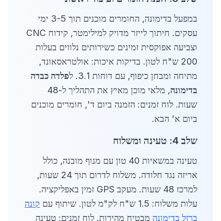
במפעל בדימונה, החומרים מוכנים תוך 3-5 ימי
עסקים. חיתוך לייזר מדויק למילימטר, קידוח CNC
וצביעה אפוקסית זמינים כשירותים נלווים בעלות
200 ש"ח לטון. בדיקות איכות: אולטראסאונד,
מתיחה ומבחן כיפוף, עם דוחות 3.1. ל
פלדה כבדה
בדימונה
, מלאי מוכן מאיץ את התהליך ל-48
שעות. לוח זמנים: הזמנה ביום ד', חומרים מוכנים
ביום א' הבא.
שלב 4: טעינה ומשלוח
טעינה במשאיות 40 טון עם מנוף מובנה, כולל
אריזה נגד חלודה. משלוח לדרום תוך 24 שעות,
למרכז 48 שעות. מעקב GPS זמין באפליקציה.
עלות משלוח: 1.5 ש"ח לק"מ לטון. שיתוף עם
קונה
ברזל בדימונה
מבטיח מהירות. לוח זמנים: טעינה