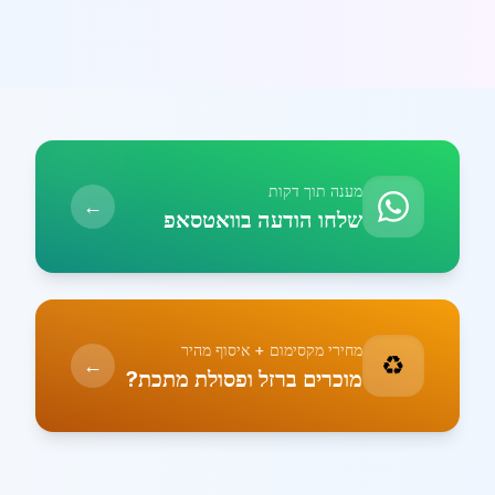
מענה תוך דקות
←
שלחו הודעה בוואטסאפ
מחירי מקסימום + איסוף מהיר
♻️
←
מוכרים ברזל ופסולת מתכת?