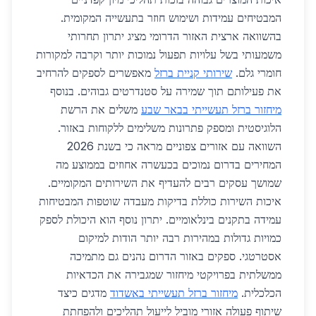
המבטיחים עמידות ושימוש חוזר בתעשייה המקומית.
בהשוואה ארצית האזור הדרומי מציג יתרון תחרותי
משמעותי בשל עלויות תפעול נמוכות יותר וקרבה למקורות
חומרי גלם.
שירותי קניית ברזל
מאפשרים לספקים להרחיב
את פעילותם תוך שמירה על סטנדרטים גבוהים. בנוסף
מיחזור ברזל תעשייתי בבאר שבע
משלים את הרשת
הלוגיסטית ומספק פתרונות משלימים ללקוחות באזור.
השוואה עם אזורים צפוניים מראה כי בשנת 2026
המחירים בדרום נמוכים בכעשרה אחוזים בממוצע מה
שמושך עסקים רבים להעדיף את השירותים המקומיים.
איכות השירות כוללת בדיקות מעבדה שוטפות המבטיחות
עמידה בתקנים בינלאומיים. יתרון נוסף הוא היכולת לספק
כמויות גדולות במהירות רבה יותר הודות למיקום
אסטרטגי. ספקים באזור הדרום נהנים גם מתמיכה
ממשלתית בפרויקטי מיחזור שמגבירה את הכדאיות
הכלכלית.
מיחזור ברזל תעשייתי באשדוד
מדגים כיצד
שיתוף פעולה אזורי מוביל לייעול תהליכים ולהפחתת