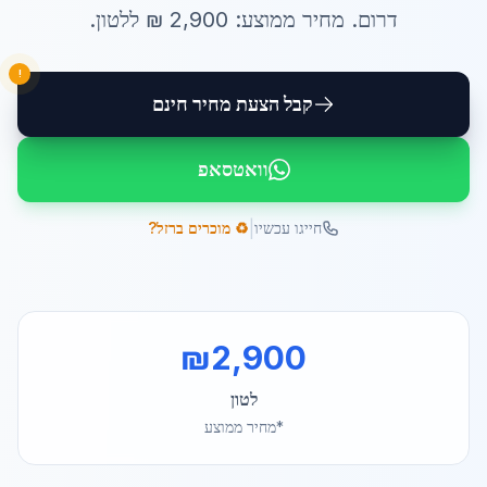
דרום
. מחיר ממוצע:
2,900
₪ ל
לטון
.
!
קבל הצעת מחיר חינם
וואטסאפ
|
חייגו עכשיו
♻️ מוכרים ברזל?
₪
2,900
לטון
*מחיר ממוצע