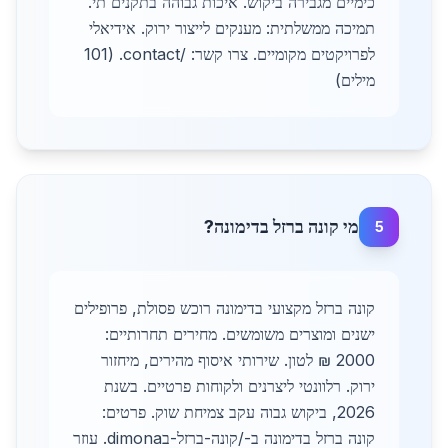
כימיים מגבירה ביקוש. איכות גבוהה בתקנים תי.
תמיכה ממשלתית: מענקים לייצור ירוק. אידיאלי
לפרויקטים מקומיים. צרו קשר: /contact. (101
מילים)
מי קונה ברזל בדימונה?
5
קונה ברזל מקצועי בדימונה רוכש פסולת, פרופילים
ישנים ומוצרים משומשים. מחירים תחרותיים:
2000 ₪ לטון. שירותי איסוף מהירים, מיחזור
ירוק. רלוונטי ליצרנים ולקוחות פרטיים. בשנת
2026, ביקוש גבוה עקב צמיחת שוק. פרטים:
קונה ברזל בדימונה ב-/קונה-ברזל-בdimona. עוזר