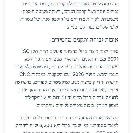
בהשוואה ל
ייצור מוצרי ברזל בקריית גת
, שם המחירים
גבוהים יותר בשל קרבת המרכז, דימונה מציעה חיסכון
משמעותי. לקוחות מדווחים על חיסכון שנתי של עשרות
אלפי שקלים בפרויקטי בנייה.
איכות גבוהה ותקנים מחמירים
ספקי ייצור מוצרי ברזל בדימונה פועלים תחת תקן ISO
9001 ומכון התקנים הישראלי, מבטיחים איכות ללא
פשרות. החומרים עמידים בפני קורוזיה, מתאימים לאקלים
הנגבי היבש. בשנת 2026, עם השקעות במכונות CNC
חדשות, הדיוק בייצור מגיע למילימטרים ספורים. בהשוואה
ארצית, איכות הדרום דומה למרכז אך במחיר נמוך יותר.
לדוגמה, גדרות ברזל מדימונה עמידות פי 2 ממקבילות
מצפון הארץ, בזכות ציפויים גלווניים מתקדמים.
השוואה ארצית מראה יתרון ברור: בדרום, עלות כוללת
למוצר סטנדרטי כמו שערי ברזל היא 3,200 ש"ח ליחידה,