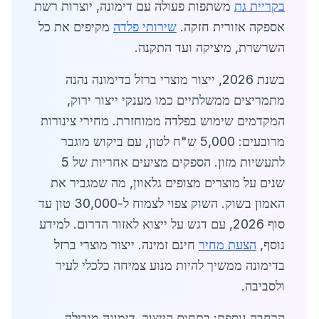
בקריית גת
משתפות פעולה עם דימונה, יוצרות רשת
אספקה אזורית חזקה.
שירותי פלדה
מקיפים את כל
השרשרת, מיציקה ועד התקנה.
בשנת 2026, ייצור מוצרי ברזל בדימונה נהנה
מתמריצים ממשלתיים כמו מענקי ייצור ירוק,
המקדמים שימוש בפלדה ממוחזרת. מחירי צינורות
מרובעים: 5,000 ש"ח לטון, עם ביקוש מוגבר
לתעשיות מזון. הספקים מציעים אחריות של 5
שנים על מוצרים מצופים גלאוון, מה שמגביר את
האמון בשוק. השוק צפוי לצמוח ל-30,000 טון עד
סוף 2026, עם דגש על ייצוא לאזור הדרום. למידע
נוסף,
הצעת מחיר
חינם זמינה. ייצור מוצרי ברזל
בדימונה ממשיך להיות מנוע צמיחה כלכלי לעיר
ולסביבה.
הרחבה נוספת: בתחום הייצור, דימונה מובילה