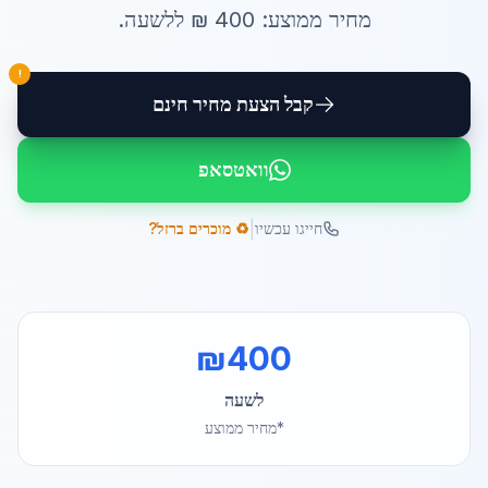
מחיר ממוצע:
400
₪ ל
לשעה
.
!
קבל הצעת מחיר חינם
וואטסאפ
|
חייגו עכשיו
♻️ מוכרים ברזל?
₪
400
לשעה
*מחיר ממוצע