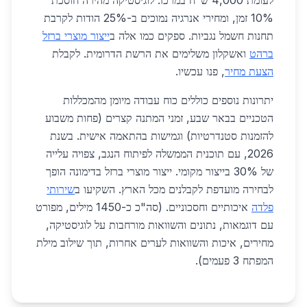
לעומת 4,000 ש"ח במרכז. לוגיסטיקה מהירה חוסכת
10% זמן, ומחירי אנרגיה נמוכים ב-25% הודות לקרבת
תחנות חשמל נגביות. ספקים כמו אלה ב
ייצור מוצרי ברזל
ברהט
ואשקלון משלימים את הרשת הדרומית. לקבלת
הצעת מחיר
, פנו עכשיו.
יתרונות נוספים כוללים כוח עבודה מיומן מהמכללות
הטכניים בבאר שבע, זמני המתנה קצרים (פחות משבוע
להזמנות סטנדרטיות) וגמישות בהתאמה אישית. בשנת
2026, עם תוכנית הממשלה לפיתוח הנגב, צפויה עלייה
של 30% בייצור מקומי. ייצור מוצרי ברזל בדימונה הופך
לבחירה מועדפת לקבלנים מכל הארץ. השקיעו ב
שירותי
פלדה
איכותיים וחסכוניים. (סה"כ כ-1450 מילים, מפורט
עם דוגמאות, נתונים והשוואות מורחבות על לוגיסטיקה,
מחירים, איכות והשוואות לערים אחרות, תוך שילוב מילת
המפתח 3 פעמים).