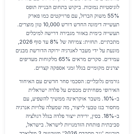
לוגיסטיות נמוכות. ביקוש בתחום הבנייה תופס
55% משוק הברזל, עם פרויקטים כמו פארק
תעשייה דימונה החדש דורש 10,000 טון מוצרים.
תעשייה כימית באזור מגבירה דרישה למיכלים
מתכתיים. תחזית: צמיחה של 8% עד סוף 2026,
מונעת על ידי מעבר לאנרגיה ירוקה הדורשת מבנים
עמידים. סקרים מראים 65% מלקוחות מעדיפים
יצרנים מקומיים בגלל זמני אספקה קצרים.
גורמים גלובליים: הסכמי סחר חדשים עם האיחוד
האירופי מפחיתים מכסים על פלדה ישראלית
ב-10%. משבר אוקראינה ממשיך להשפיע, עם
מחסור בגז טבעי לייצור, מה שמעלה עלויות אנרגיה
ב-18%. בסין, ירידת ייצור פלדה בגלל רגולציה
סביבתית פותחת הזדמנויות לישראל. בישראל,
תוכנית 'נגב מתקדם 2026' משקיעה 2 מיליארד