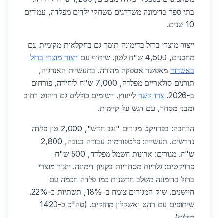
בתי ספר בדימונה משדרגים משחקי ילדים מפלדה, עמידים
10 שנים.
ייצור מוצרי ברזל בדימונה תומך גם בחקלאות מקומית עם
מחסנים, 4,500 ש"ח לטון. שיתוף עם
ייצור מוצרי ברזל
באשדוד
מאפשר אספקה מהירה. בתעשיית האנרגיה,
תורנים סולאריים מפלדה, 7,000 ש"ח ליחידה, פורחים
ב-2026.
צרו קשר
לייעוץ. יישומים כוללים גם ריהוט רחוב
ומבני מסחר, עם דגש על קיימות.
הרחבה: בפרויקט מגורים "נגב חדש", 2,000 טון פלדה
נדרשים. תעשייה: פלטפורמות עבודה בגובה, 2,800
ש"ח. מגורים: ארונות חשמל מפלדה, 500 ש"ח.
פרויקטים: גלריות מסחריות בקניון דימונה. ייצור מוצרי
ברזל בדימונה משלב חדשנות כמו פלדה חכמה עם
חיישנים. שוק המגורים צומח ב-18%, תשתיות ב-22%.
שיתופים עם רהט ואשקלון מחזקים. (סה"כ כ-1420
מילים)