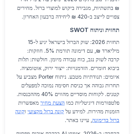
₪ בתשתיות, מגבירה ביקוש למוצרי ברזל. מחירים
צפויים לייצב ב-420 ₪ ליחידה ברבעון האחרון.
תחזית וניתוח SWOT
תחזית 2026: שוק הברזל בישראל יגיע ל-15
מיליארד ₪, עם דימונה תורמת 5%. חוזקות:
קרבה לשוק נגב, כוח עבודה מיומן. חולשות: תלות
ביבוא חומרים. הזדמנויות: ייצור ירוק, אוטומציה.
איומים: תנודתיות מטבע. ניתוח Porter מצביע על
תחרות גבוהה אך כניסת חסימה נמוכה למפעלים
קטנים. לקוחות מוסדיים מהווים 40% מההכנסות.
פלטפורמות דיגיטליות כמו
הצעת מחיר
מאפשרות
הזמנות מהירות. למידע על
קונה ברזל מקצועי
ו
קונה
ברזל בדימונה
, עיינו באתר.
הרחבה: ב-2026, אימוץ AI בבקרת איכות מפחית