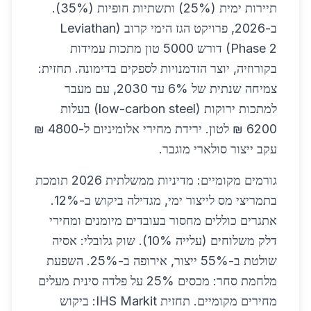
תיירות ימית (25%) ותשתיות חופיות (35%).
ב-2026, פרויקט הגז הימי קרוב (Leviathan
Phase 2) דורש 5000 טון מתכות עמידות
בקורוזיה, יוצר הזדמנויות לספקים בדימונה. תחזית:
צמיחה שנתית של 6% עד 2030, עם מעבר
למתכות ירוקות (low-carbon steel) בעלות
6200 ₪ לטון. ירידת מחירי אלומיניום ל-4800 ₪
עקב ייצור סולארי מוגבר.
גורמים מקומיים: מדיניות ממשלתית 2026 תומכת
בתמריצי מס לייצור ימי, מגדילה ביקוש ב-12%.
אתגרים כוללים מחסור בעובדים מיומנים ומחירי
דלק משלוחים (עלייה 10%). שוק גלובלי: אסיה
שולטת ב-55% ייצור, אירופה ב-25%. השפעת
מלחמת סחר: מכסים 25% על פלדה סינית מעלים
מחירים מקומיים. תחזית IHS Markit: ביקוש