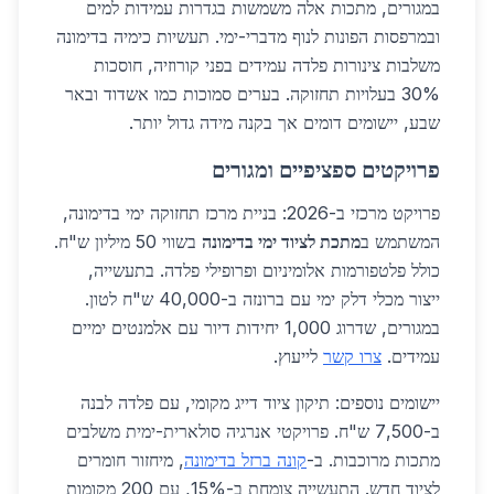
במגורים, מתכות אלה משמשות בגדרות עמידות למים
ובמרפסות הפונות לנוף מדברי-ימי. תעשיות כימיה בדימונה
משלבות צינורות פלדה עמידים בפני קורוזיה, חוסכות
30% בעלויות תחזוקה. בערים סמוכות כמו אשדוד ובאר
שבע, יישומים דומים אך בקנה מידה גדול יותר.
פרויקטים ספציפיים ומגורים
פרויקט מרכזי ב-2026: בניית מרכז תחזוקה ימי בדימונה,
המשתמש ב
מתכת לציוד ימי בדימונה
בשווי 50 מיליון ש"ח.
כולל פלטפורמות אלומיניום ופרופילי פלדה. בתעשייה,
ייצור מכלי דלק ימי עם ברונזה ב-40,000 ש"ח לטון.
במגורים, שדרוג 1,000 יחידות דיור עם אלמנטים ימיים
עמידים.
צרו קשר
לייעוץ.
יישומים נוספים: תיקון ציוד דייג מקומי, עם פלדה לבנה
ב-7,500 ש"ח. פרויקטי אנרגיה סולארית-ימית משלבים
מתכות מרוכבות. ב-
קונה ברזל בדימונה
, מיחזור חומרים
לציוד חדש. התעשייה צומחת ב-15%, עם 200 מקומות