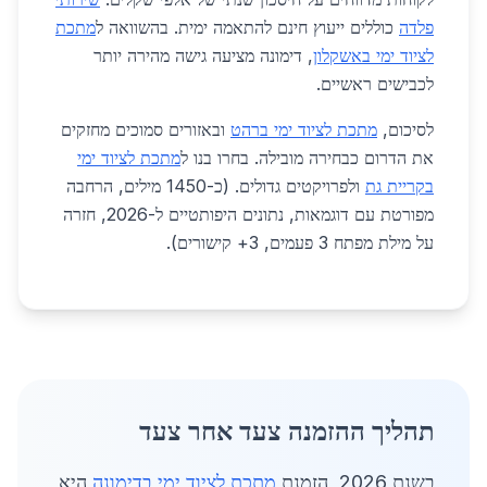
פלדה
כוללים ייעוץ חינם להתאמה ימית. בהשוואה ל
מתכת
לציוד ימי באשקלון
, דימונה מציעה גישה מהירה יותר
לכבישים ראשיים.
לסיכום,
מתכת לציוד ימי ברהט
ובאזורים סמוכים מחזקים
את הדרום כבחירה מובילה. בחרו בנו ל
מתכת לציוד ימי
בקריית גת
ולפרויקטים גדולים. (כ-1450 מילים, הרחבה
מפורטת עם דוגמאות, נתונים היפותטיים ל-2026, חזרה
על מילת מפתח 3 פעמים, 3+ קישורים).
תהליך ההזמנה צעד אחר צעד
בשנת 2026, הזמנת
מתכת לציוד ימי בדימונה
היא