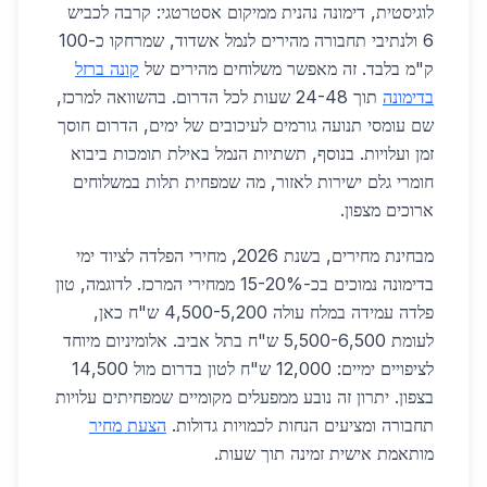
לוגיסטית, דימונה נהנית ממיקום אסטרטגי: קרבה לכביש
6 ולנתיבי תחבורה מהירים לנמל אשדוד, שמרחקו כ-100
ק"מ בלבד. זה מאפשר משלוחים מהירים של
קונה ברזל
בדימונה
תוך 24-48 שעות לכל הדרום. בהשוואה למרכז,
שם עומסי תנועה גורמים לעיכובים של ימים, הדרום חוסך
זמן ועלויות. בנוסף, תשתיות הנמל באילת תומכות ביבוא
חומרי גלם ישירות לאזור, מה שמפחית תלות במשלוחים
ארוכים מצפון.
מבחינת מחירים, בשנת 2026, מחירי הפלדה לציוד ימי
בדימונה נמוכים בכ-15-20% ממחירי המרכז. לדוגמה, טון
פלדה עמידה במלח עולה 4,500-5,200 ש"ח כאן,
לעומת 5,500-6,500 ש"ח בתל אביב. אלומיניום מיוחד
לציפויים ימיים: 12,000 ש"ח לטון בדרום מול 14,500
בצפון. יתרון זה נובע ממפעלים מקומיים שמפחיתים עלויות
תחבורה ומציעים הנחות לכמויות גדולות.
הצעת מחיר
מותאמת אישית זמינה תוך שעות.