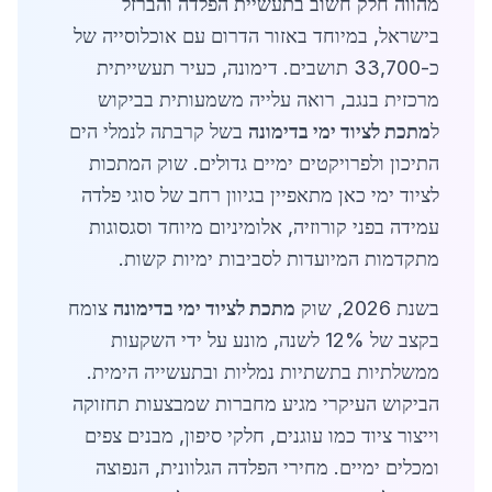
מהווה חלק חשוב בתעשיית הפלדה והברזל
בישראל, במיוחד באזור הדרום עם אוכלוסייה של
כ-33,700 תושבים. דימונה, כעיר תעשייתית
מרכזית בנגב, רואה עלייה משמעותית בביקוש
ל
מתכת לציוד ימי בדימונה
בשל קרבתה לנמלי הים
התיכון ולפרויקטים ימיים גדולים. שוק המתכות
לציוד ימי כאן מתאפיין בגיוון רחב של סוגי פלדה
עמידה בפני קורוזיה, אלומיניום מיוחד וסגסוגות
מתקדמות המיועדות לסביבות ימיות קשות.
בשנת 2026, שוק
מתכת לציוד ימי בדימונה
צומח
בקצב של 12% לשנה, מונע על ידי השקעות
ממשלתיות בתשתיות נמליות ובתעשייה הימית.
הביקוש העיקרי מגיע מחברות שמבצעות תחזוקה
וייצור ציוד כמו עוגנים, חלקי סיפון, מבנים צפים
ומכלים ימיים. מחירי הפלדה הגלוונית, הנפוצה