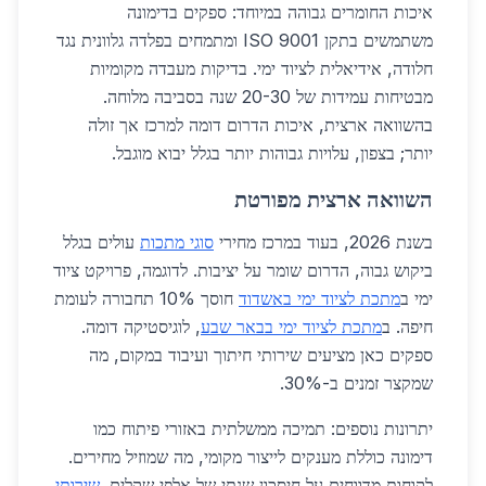
איכות החומרים גבוהה במיוחד: ספקים בדימונה
משתמשים בתקן ISO 9001 ומתמחים בפלדה גלוונית נגד
חלודה, אידיאלית לציוד ימי. בדיקות מעבדה מקומיות
מבטיחות עמידות של 20-30 שנה בסביבה מלוחה.
בהשוואה ארצית, איכות הדרום דומה למרכז אך זולה
יותר; בצפון, עלויות גבוהות יותר בגלל יבוא מוגבל.
השוואה ארצית מפורטת
בשנת 2026, בעוד במרכז מחירי
סוגי מתכות
עולים בגלל
ביקוש גבוה, הדרום שומר על יציבות. לדוגמה, פרויקט ציוד
ימי ב
מתכת לציוד ימי באשדוד
חוסך 10% תחבורה לעומת
חיפה. ב
מתכת לציוד ימי בבאר שבע
, לוגיסטיקה דומה.
ספקים כאן מציעים שירותי חיתוך ועיבוד במקום, מה
שמקצר זמנים ב-30%.
יתרונות נוספים: תמיכה ממשלתית באזורי פיתוח כמו
דימונה כוללת מענקים לייצור מקומי, מה שמוזיל מחירים.
לקוחות מדווחים על חיסכון שנתי של אלפי שקלים.
שירותי