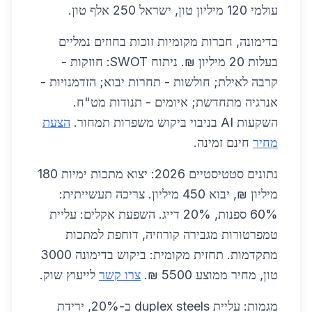
עולמי 120 מיליון טון, ישראל 250 אלף טון.
בדימונה, חברות מקומיות זוכות בחוזים נמליים
בעלות 20 מיליון ₪. ניתוח SWOT: חוזקות -
קרבה לאילת; חולשות - תחרות יבוא; הזדמנויות -
אנרגיה מתחדשת; איומים - תנודות מט"ח.
השקעות AI בניבוי ביקוש משפרות תמחור.
הצעת
מחיר
חינם זמינה.
נתונים סטטיסטיים 2026: יצוא מתכות ימיות 180
מיליון ₪, יבוא 450 מיליון. צריכה תעשייתית:
60% ספנות, 20% דייג. השפעת אקלים: עליית
טמפרטורות מגבירה קורוזיה, דוחפת למתכות
מתקדמות. תחזית מקומית: ביקוש בדימונה 3000
טון, מחיר ממוצע 5500 ₪.
צרו קשר
לייעוץ שוק.
מגמות: עליית duplex steels ב-20%, ירידת