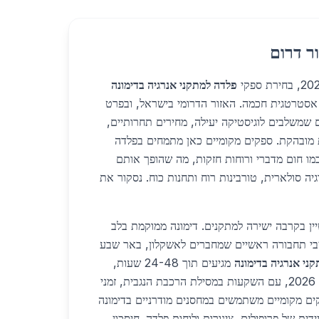
ר דרום
פלדה למתקני אנרגיה בדימונה
אסטרטגית חכמה. האזור הדרומי בישראל, ובפרט
ים שמשלבים לוגיסטיקה יעילה, מחירים תחרותיים,
 מובהקת. ספקים מקומיים כאן מתמחים בפלדה
מו חום מדברי ורוחות חזקות, מה שהופך אותם
ה סולארית, טורבינות רוח ותחנות כוח. נסקור את
יין בקרבה ישירה למתקנים. דימונה ממוקמת בלב
רובה לכביש 25 ולנתיבי תחבורה ראשיים שמחברים לאשקלון, באר שבע
ני אנרגיה בדימונה
מגיעים תוך 24-48 שעות,
לעומת שבועות במרכז. בשנת 2026, עם השקעות במסילת הרכבת הנגבית, זמני
קים מקומיים משתמשים במחסנים מודרניים בדימונה
ית של פרופילים, צינורות ולוחות פלדה. חיסכון