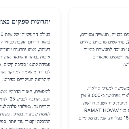
יתרונות ספקים באזו
ם בבנייה, תעשייה ומגורים,
בעולם התעשייתי של שנת 2026, בחירת ספקי
תוך התאמה לתנאי סביבה קשים בנגב. באפריל 2026, פרויקטים מרכזיים כוללים
באזור הדרום הופכת לבחירה 
יות גז ומבני תמיכה לתעשיות כימיות.
דימונה, מציע יתרונות ייחודי
ל יישומים סולאריים
איכות גבוהה והשוואה ארצית
עמידה לתנאי סביבה קשים, כ
לבחירה מושלמת למתקני אנרגי
היתרונות העיקריים בפירוט.
שמשת למגדלי סולארי,
לוגיסטית, האזור הדרומי מצט
צירי מעקבים ופלטפורמות. לדוגמה, בשדה דימונה סולארי נשתמשו ב-8,000 טון
הנגב, ק
5, ש"ח לטון. בניית תחנות כוח קטנות דורשת
וקריית גת. משלוחי
פלדה למתק
צינורות פלדה API 5L, עמידים ללחץ גבוה. פרויקטים כמו RAMAT HOVAV
2026 משלבים פלדה זו בתשתיות, עם חיסכון של 18% בעלויות. קבלנים מקומיים
ההובלה יקוצרו עוד יותר. ספ
עצמה, מה שמבטיח זמינות מייד