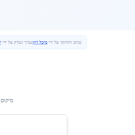
נכתב ותוחקר על ידי
מיכל רוזן
נערך ונבדק על ידי
י
מיקום 