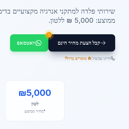
שירותי
פלדה למתקני אנרגיה
מקצועיים ב
דימ
ממוצע:
5,000
₪ ל
לטון
.
!
קבל הצעת מחיר חינם
וואטסאפ
|
חייגו עכשיו
♻️ מוכרים ברזל?
₪
5,000
לטון
*מחיר ממוצע