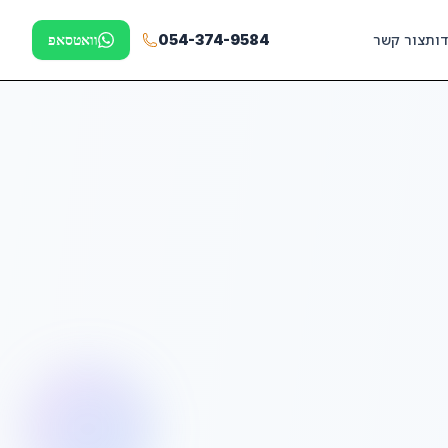
דות
צור קשר
054-374-9584
וואטסאפ