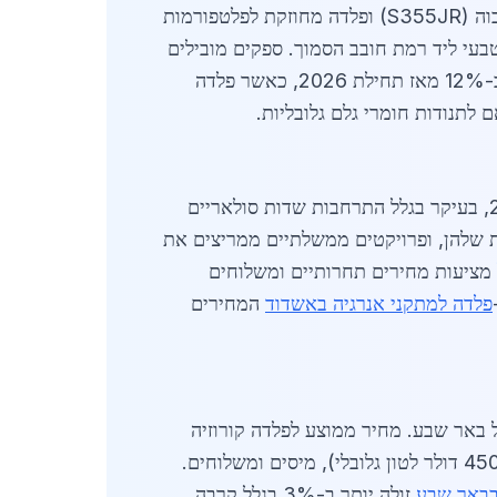
הפלדה הנדרשת כוללת סוגים כמו פלדה עמידה בקורוזיה (סטנדרט ASTM A588), פלדה מבנית בעלת חוזק גבוה (S355JR) ופלדה מחוזקת לפלטפורמות
בעי ליד רמת חובב הסמוך. ספקים מובילים
כוללים את רמת חובב פלדה, יבואנים מאירופה דרך נמל אשדוד ויצרנים מקומיים כמו נשר. מחירי הפלדה עלו ב-12% מאז תחילת 2026, כאשר פלדה
צפוי להגיע ל-15,000 טון בשנת 2026, עלייה של 25% לעומת 2026, בעיקר בגלל התרחבות שדות סולאריים
ות שלהן, ופרויקטים ממשלתיים ממריצים את
מציעות מחירים תחרותיים ומשלוחים
פלדה למתקני אנרגיה באשדוד
המחירים
ית, ויבואנים מנמל באר שבע. מחיר ממוצע לפלדה קורוזיה
עמידה: 6,200 ש"ח לטון, עם הנחות לכמויות מעל 50 טון. תנודות מחירים מושפעות ממחירי הברזל הגולמי (450 דולר לטון גלובלי), מיסים ומשלוחים.
בבאר שבע
זולה יותר ב-3% בגלל קרבה