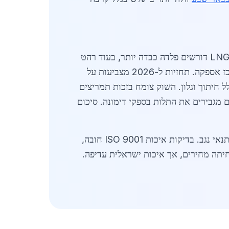
. באשקלון, פרויקטי LNG דורשים פלדה כבדה יותר, בעוד רהט
הביקוש גבוה ב-30%, אך דימונה משמשת כמרכז אספקה. תחזיות ל-2026 מצביעות על
לל חיתוך וגלון. השוק צומח בזכות תמריצים
1. ברהט ובקריית גת, פרויקטים דומים מגבירים את התלות בספקי דימונה. סיכום
הרחבה נוספת: סוגי פלדה ספציפיים כוללים פלדה CORTEN לפלטפורמות חשופות, עם עמידות של 50 שנה בתנאי נגב. בדיקות איכות ISO 9001 חובה,
רות עם יבוא סיני מפחיתה מחירים, אך איכות ישראלית עדיפה.