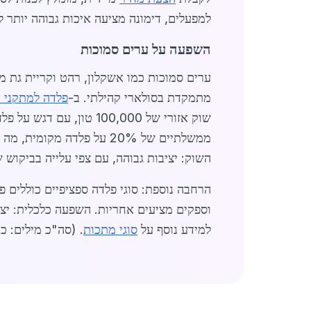
למפעלים, דימונה מציעה איכות גבוהה יותר ל
השפעה על ערים סמוכות
ערים סמוכות כמו אשקלון, רהט וקריית גת 
מתמקדת בסולארי קהילתי. ב-
פלדה למתקני א
שוק אזורי של 100,000 טון, עם דגש על פלדה ירוקה. חברות מקומיות מציעות שירותים כמו
השוק: יציבות גבוהה, עם צפי עלייה בביקוש של 22% עד סוף 26
למידע נוסף על
סוגי מתכות
. (סה"כ מילים: כ-1450