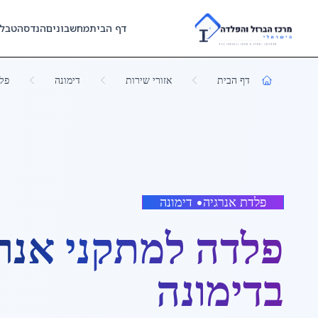
Skip to main content
דף הבית
מחשבונים
הנדסה
טבל
דף הבית
אזורי שירות
דימונה
פלד
פלדת אנרגיה
•
דימונה
פלדה למתקני אנר
ב
דימונה