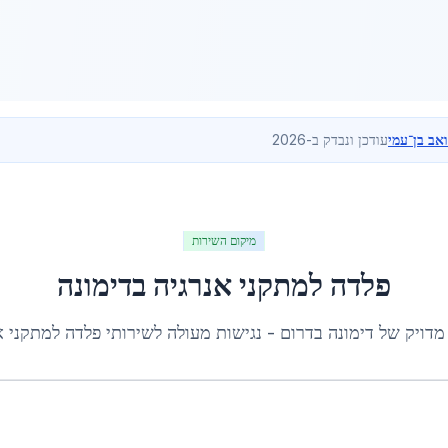
ואב בן־עמי
עודכן ונבדק ב-2026
מיקום השירות
פלדה למתקני אנרגיה
ב
דימונה
מדויק של
דימונה
ב
דרום
- נגישות מעולה לשירותי
פלדה למתקני א