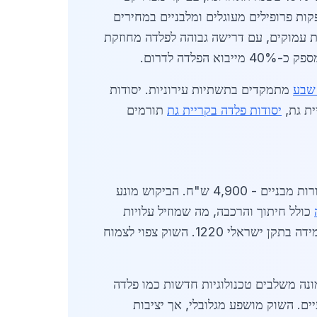
ת פרופילים מעוגלים ומלבניים במחירים
ויסודות עמוקים, עם דרישה גבוהה לפלדה מחוזקת
ה לדרום.
 שבע
מתמקדים בתשתיות עירוניות. יסודות
ית גת,
יסודות פלדה בקריית גת
תורמים
באפריל 2026, מחיר יסודות פלדה בדימונה: פרופיל HEA - 6,100 ש"ח לטון, פרופיל IPE - 5,800 ש"ח, צינורות מבניים - 4,900 ש"ח. הביקוש מונע
כולל חיתוך והרכבה, מה שמוזיל עלויות
ב-10%. יסודות פלדה בדימונה רשמו עלייה של 12% במכירות לפרויקטי מגורים, עם דגש על בתים פרטיים ועמידה בתקן ישראלי 1220. השוק צפוי לצמוח
יית גת, עם אספקה תוך 48 שעות. יסודות פלדה בדימונה משלבים טכנולוגיות חדשות כמו פלדה
ם. השוק מושפע מגלובלי, אך יציבות