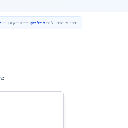
נכתב ותוחקר על ידי
מיכל רוזן
נערך ונבדק על ידי
י
מי