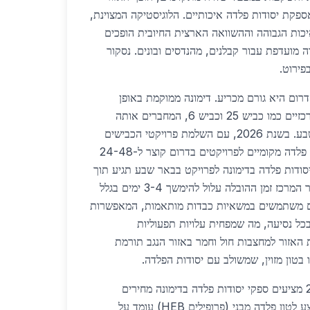
אספקת יסודות פלדה איכותיים. הלוגיסטיקה המצוינת,
יכות הגבוהה וההשוואה הארצית החיובית הופכים
 מועדפת עבור קבלנים, מהנדסים ובונים. נסקור
פירוט.
רום היא גורם מכריע. דימונה ממוקמת באופן
אסטרטגי על צירי תחבורה מרכזיים כמו כביש 25 וכביש 6, המחברים אותה
ישירות לנמל אשדוד ולבאר שבע. בשנת 2026, עם השלמת פרויקטי הכבישים
החדשים, זמן המשלוח מיצרני פלדה מקומיים לפרויקטים בדרום קוצר ל-24-48
סודות פלדה בדימונה לפרויקט בבאר שבע תגיע תוך
יום עבודה אחד, בעוד שבאזור המרכז זמן ההובלה עלול להימשך 3-4 ימים בגלל
ים משתמשים במשאיות כבדות מותאמות, המאפשרות
4 טון פלדה בכל נסיעה, מה שמפחית עלויות תפעוליות
ף, קרבת האזור למחצבות חול וחמר באזור הנגב תורמת
ו בטון מזוין, שמשולב עם יסודות הפלדה.
מבחינת מחירים, בשנת 2026 מציעים ספקי יסודות פלדה בדימונה מחירים
תחרותיים במיוחד. מחיר ממוצע לטון פלדה מבני (פרופילים HEB) עומד על