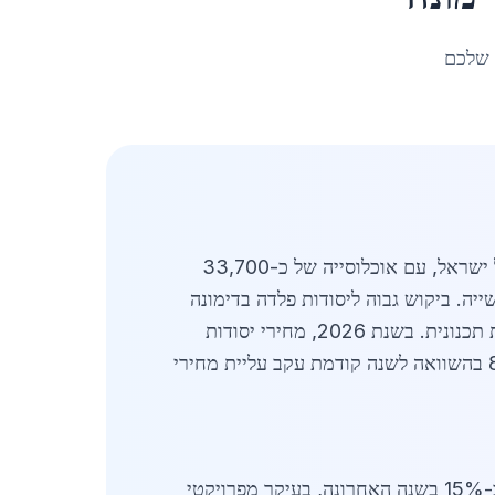
 שלכם
מעודכן לאפריל 2026. יסודות פלדה בדימונה מהווים חלק מרכזי בתעשיית הבנייה והתשתיות באזור הדרום של ישראל, עם אוכלוסייה של כ-33,700
ה. ביקוש גבוה ליסודות פלדה בדימונה
נובע מצורך חזק בבנייני מגורים, מבנים תעשייתיים ומבני ציבור, כאשר הפלדה מספקת יציבות, עמידות וגמישות תכנונית. בשנת 2026, מחירי יסודות
הפלדה בדימונה נעים בין 4,500 ל-7,200 ש"ח לטון, תלוי בסוג הפרופיל ובאיכות החומר, עם עלייה של כ-8% בהשוואה לשנה קודמת עקב עליית מחירי
שוק יסודות פלדה בדימונה משקף את הדינמיקה של אזור הנגב, עם דגש על תעשייה כימית ומזון. הביקוש גדל ב-15% בשנה האחרונה, בעיקר מפרויקטי