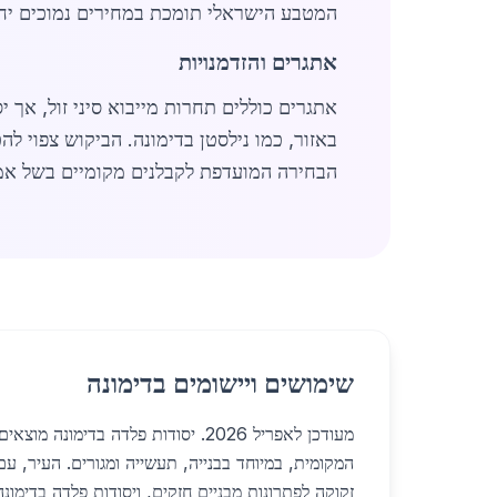
המטבע הישראלי תומכת במחירים נמוכים יח
אתגרים והזדמנויות
אתגרים כוללים תחרות מייבוא סיני זול, אך 
באזור, כמו נילסטן בדימונה. הביקוש צפוי ל
הבחירה המועדפת לקבלנים מקומיים בשל אמינות ועמידות. השוק כולל כ-50 קבלנים פעילים,
שימושים ויישומים בדימונה
מעודכן לאפריל 2026. יסודות פלדה בדימונ
המקומית, במיוחד בבנייה, תעשייה ומגורים. העיר, ע
זקוקה לפתרונות מבניים חזקים, ויסודות פלדה בדימונ