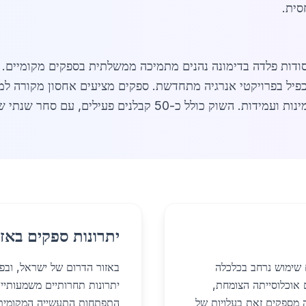
סית.
יסודות פלדה בדימונה נהנים מתמיכה ממשלתית בספקים מקומיים. 
הכפיל בפרויקטי אנרגיה מתחדשת. ספקים מציעים אחסון מקורה למ
 עם סחר שנתי של מיליוני שקלים. (סה"כ כ-1,450 מילים)
יתרונות ספקים באזו
ה מוצאים שימוש נרחב בכלכלה
באזור הדרום של ישראל, ובפ
ם אוכלוסייתה הצומחת,
ה מספקים זאת בעלויות של
התפתחות התעשייה המקומית 