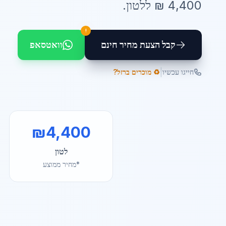
4,400
₪ ל
לטון
.
!
קבל הצעת מחיר חינם
וואטסאפ
|
חייגו עכשיו
♻️ מוכרים ברזל?
₪
4,400
לטון
*מחיר ממוצע