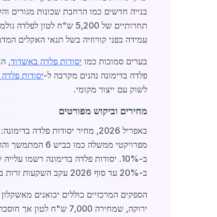
בנייה חדשים כמו הרחבת שכונות מגורים וה
תחרותיים של 5,200 ש"ח ל
עמידה בפני קורוזיה בשל תנאי האקלים המדברי. השו
בערים סמוכות כמו
יסודות פלדה באשדוד
, ה
פלדה בדימונה נהנים מקרבה ל-
יסודות פלדה 
לשוק עם ייצור מקומי.
מחירים וביקוש מפורטים
מפרויקטי ממשלה כמו כביש 6 המתמשך והרחבת מפעל רמ"ת בדימונה. ספקים מקומיים מציעים
ב-20% עד סוף 2026 עקב השקעות זרות באזור.
ירוקה, שמחירה 7,000 ש"ח לטון אך חוסכת 15% באנרגיה. לקבלת