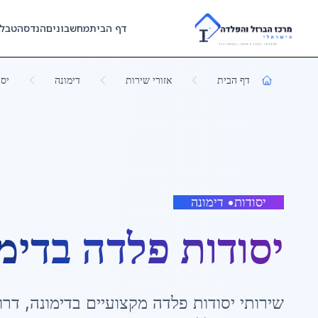
Skip to main content
דף הבית
מחשבונים
הנדסה
טבל
דף הבית
אזורי שירות
דימונה
יסו
יסודות
•
דימונה
יסודות פלדה
ב
דימ
שירותי
יסודות פלדה
מקצועיים ב
דימונה
,
דרו