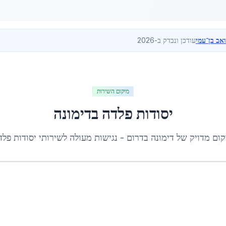
ואב בן־עמי
עודכן ונבדק ב-2026
מיקום השירות
יסודות פלדה
ב
דימונה
קום מדויק של
דימונה
ב
דרום
- נגישות מעולה לשירותי
יסודות פלד