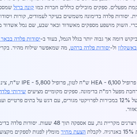
קמת מפעלים. ספקים מובילים כוללים חברות כמו
קונה ברזל
שמספקו
טון לפלדה גולמית. יסודות פלדה בדימונה משמשים בעיקר לעמודים, קורות 
ק מושפע מספקים מאשדוד ובאר שבע, שם נמל אשדוד מספק כ-40% מייבוא הפלד
ביקוש דומה אך גבוה יותר בגלל הנמל, בעוד ב-
יסודות פלדה בבאר
באשקלון
ול-
יסודות פלדה ברהט
, מה שמאפשר שילוח מהיר. בקרי
שירותי פלדה
הספקים המרכזיים כוללים יבואנים מאשקלון ויצרנים מקר
הצעת מחיר
מומלץ לפנות לספקים מקצועיי