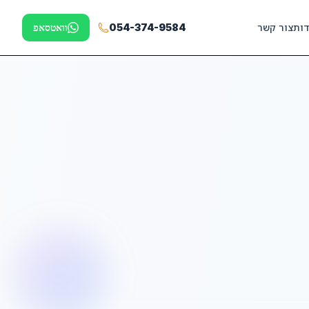
דות
צור קשר
054-374-9584
וואטסאפ