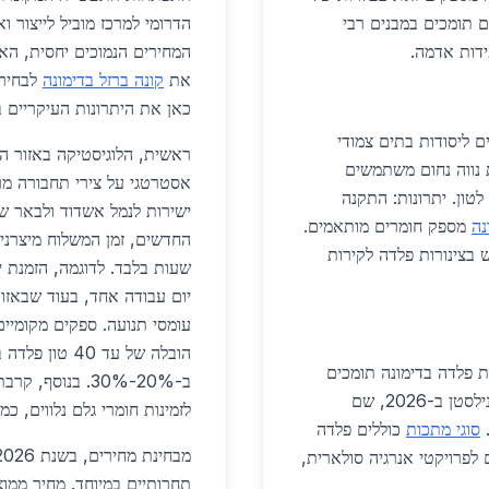
ים, הם תומכים במבנים רבי
הדרומי למרכז מוביל לייצור ו
ידות אדמה.
המחירים הנמוכים יחסית, הא
את
קונה ברזל בדימונה
לבחירה
כאן את היתרונות העיקריים ב
ם ליסודות בתים צמודי
ראשית, הלוגיסטיקה באזור הד
 כמו שכונת נווה נחום משתמשים
 להעמקת יסודות, במחיר 5,300 ש"ח לטון. יתרונות: התקנה
נה
מספק חומרים מותאמים.
 בצינורות פלדה לקירות
שעות בלבד. לדוגמה, הזמנת י
עומסי תנועה. ספקים מקומי
הובלה של עד 0
ת פלדה בדימונה תומכים
ב-20%-30%. בנוס
במבני מחסנים ומכונות כבדות. דוגמה: הרחבת מפעל נילסטן ב-2026, שם
לזמינות חומרי גלם נלווים, כמ
סוגי מתכות
כוללים פלדה
 לפרויקטי אנרגיה סולארית,