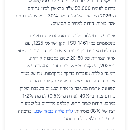
פרויקט גדרות מגולוונות לדימונה יעלה 45,000 ש"ח
בדרום לעומת 58,000 ש"ח בראשון לציון. נתונים
מ-2026 מצביעים על עלייה של 30% בביקוש לשירותים
אלה באזור, הודות למחירים הנגישים.
איכות שירותי גלוון פלדה בדימונה עומדת בתקנים
בינלאומיים כמו ISO 1461 ותקן ישראלי 1225, עם
מפעלים מצוידים בקווי ייצור אוטומטיים המבטיחים כיסוי
אחיד ועמידות של 20-50 שנים בסביבות קורוזיה.
ב-2026, השקעות ממשלתיות באזור התעשייה של
דימונה כוללות מעבדות בדיקה מתקדמות, מה שמבטיח
איכות גבוהה יותר מאשר במפעלים קטנים במרכז.
השוואה ארצית מדגישה כי אחוז הפגמים בשכבת הגלוון
בדרום נמוך ב-40% (פחות מ-0.5%) לעומת 1-2%
במרכז, הודות לציוד חדש. קבלנים מדווחים על שביעות
רצון של 98% משירותי
גלוון פלדה בבאר שבע
ובדימונה,
עם עמידה מלאה בלוחות זמנים.