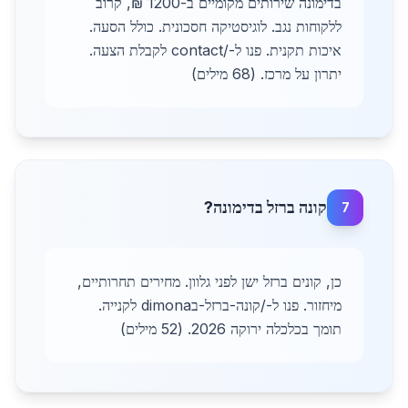
בדימונה שירותים מקומיים ב-1200 ₪, קרוב
ללקוחות נגב. לוגיסטיקה חסכונית. כולל הסעה.
איכות תקנית. פנו ל-/contact לקבלת הצעה.
יתרון על מרכז. (68 מילים)
קונה ברזל בדימונה?
7
כן, קונים ברזל ישן לפני גלוון. מחירים תחרותיים,
מיחזור. פנו ל-/קונה-ברזל-בdimona לקנייה.
תומך בכלכלה ירוקה 2026. (52 מילים)