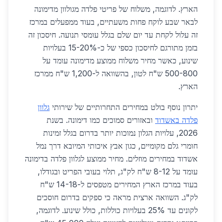
הארץ. לדוגמה, משלוח של פריטי פלדה מגולוון מדימונה
לבאר שבע לוקח פחות משעתיים, בעוד ממפעלים במרכז
זה עלול לקחת עד יום שלם בגלל עומסי תנועה. חיסכון זה
בזמן מתורגם לחיסכון כספי של כ-15-20% בעלויות
שינוע, כאשר מחיר משלוח ממוצע מדימונה עומד על
500-800 ש"ח לטון, בהשוואה ל-1,200 ש"ח ממרכז
הארץ.
יתרון נוסף בולט במחירים התחרותיים של שירותי
גלוון
פלדה באשדוד
ובאזורים סמוכים כמו דימונה. בשנת
2026, עלויות הגלון נמוכות יותר בדרום בגלל זמינות
חומרי גלם מקומיים, כגון אבץ איכותי המיובא דרך נמל
אשדוד במחירים מוזלים. מחיר ממוצע לגלוון פלדה בדימונה
עומד על 8-12 ש"ח לק"ג, תלוי בעובי הפריט ובגודלו,
בעוד במרכז הארץ המחירים מטפסים ל-14-18 ש"ח
לק"ג. השוואה ארצית מראה כי ספקים בדרום חוסכים
לקונים עד 25% בעלויות כוללות, כולל שינוע. לדוגמה,