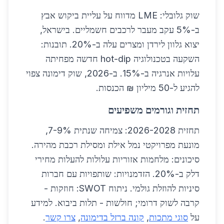
שוק גלובלי: LME מדווח על עליית ביקוש אבץ
ב-5% עקב מעבר לרכבים חשמליים. בישראל,
יצוא גלוון לירדן ומצרים עלה ב-20%. תובנות:
השקעה בטכנולוגיה hot-dip חדשה מפחיתה
עלויות אנרגיה ב-15%. ב-2026, שוק דימונה צפוי
להגיע ל-50 מיליון ₪ הכנסות.
תחזית וגורמים משפיעים
תחזית 2026-2028: צמיחה שנתית 7-9%,
מונעת מפרויקטי נמל אילת ומסילת רכבת מהירה.
סיכונים: מלחמות אזוריות עלולות להעלות מחירי
דלק ב-20%. הזדמנויות: שותפויות עם חברות
סיניות להוזלת גולמי. ניתוח SWOT: חוזקות -
קרבה לשוק דרומי; חולשות - תלות ביבוא. למידע
על
סוגי מתכות
,
קונה ברזל בדימונה
,
צרו קשר
.