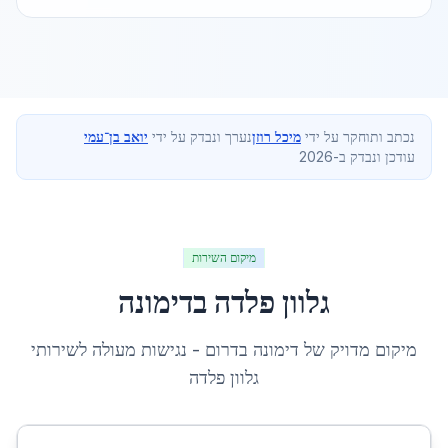
נכתב ותוחקר על ידי
מיכל רוזן
נערך ונבדק על ידי
יואב בן־עמי
עודכן ונבדק ב-2026
מיקום השירות
גלוון פלדה
ב
דימונה
מיקום מדויק של
דימונה
ב
דרום
- נגישות מעולה לשירותי
גלוון פלדה