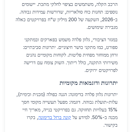
הרכב הקלה, משתמשים בציפוי לחלקי מתכת. יישומים
נוספים: תחנות כוח סולאריות, שדורשות עמידות גבוהה.
ב-2026, השקעה של 200 מיליון ש"ח בפרויקטים כאלה
מגבירה שימושים.
במגזר הציבורי, גלוון פלדה משמש בפארקים ובמתקני
ספורט, כמו מתקני כושר חיצוניים. יתרונות סביבתיים:
זרחן ממוחזר מפחית פליטות. לקוחות מקומיים נהנים
משירותי התקנה, כולל ריתוך. השוק צומח עם דרישה
לפרויקטים ירוקים.
יתרונות ודוגמאות מקומיות
יתרונות גלוון פלדה בדימונה: הגנה כפולה (מכנית וכימית),
עלות-תועלת גבוהה. דוגמה: מפעל תעשייה מקומי חסך
15% בעלויות תחזוקה. גם בפרויקטי בנייה, מאריך חיי
מבנה ב-50%. למידע על
קונה ברזל בדימונה
, בקרו
בקישור.