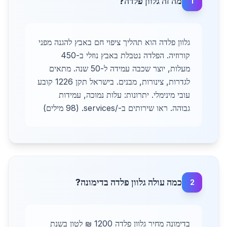
מה זה גלוון פלדה?
1
גלוון פלדה הוא תהליך ציפוי חם באבץ להגנה מפני
קורוזיה. הפלדה נטבלת באבץ נוזלי ב-450
מעלות, יוצר שכבה עמידה ל-50 שנה. מתאים
לגדרות, צינורות, מבנים. בישראל תקן 1226 קובע
עובי מינימלי. יתרונות: עלות נמוכה, עמידות
גבוהה. ראו שירותים ב-/services. (98 מילים)
כמה עולה גלוון פלדה בדימונה?
2
בדימונה מחיר גלוון פלדה 1200 ₪ לטון בשנת