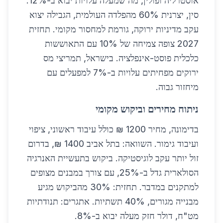
אוסטרליה ופולין, מה שמעלה עלויות יבוא ב-12%.
סין, יצרנית 60% מהפלדה העולמית, הגבילה יצוא
עקב מדיניות ירוקה, גורמת למחסור מקומי. תחזית
2027 צופה צמיחה של 10% עם התאוששות
כלכלית פוסט-אינפלציה. בישראל, תמריצי מס
ירוקים מפחיתים עלויות ב-7% למפעלים עם
מיחזור גבוה.
ניתוח מחירים וביקוש מקומי
בדימונה, מחיר 1200 ₪ כולל עיבוד ראשוני, ציפוי
ועיבוד גימור. השוואה: בתל אביב 1400 ₪, בדרום
זול יותר עקב לוגיסטיקה. ביקוש בתעשיית האנרגיה
הסולארית גדל ב-25%, עם צורך במבנים מצופים
למתקנים במדבר. תחזית: 30% מהביקוש מגיע
מבנייה מגורים, 40% תשתיות. אתגרים: תנודתיות
מט"ח, דולר חזק מעלה יבוא ב-8%.