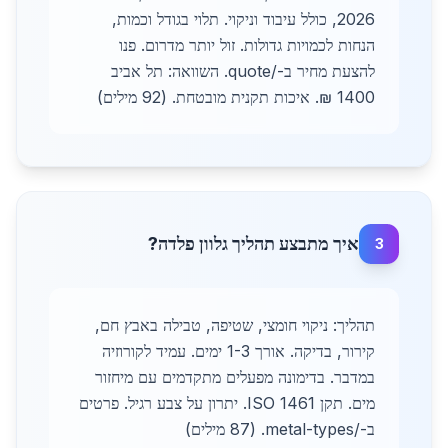
2026, כולל עיבוד וניקוי. תלוי בגודל וכמות,
הנחות לכמויות גדולות. זול יותר מדרום. פנו
להצעת מחיר ב-/quote. השוואה: תל אביב
1400 ₪. איכות תקנית מובטחת. (92 מילים)
איך מתבצע תהליך גלוון פלדה?
3
תהליך: ניקוי חומצי, שטיפה, טבילה באבץ חם,
קירור, בדיקה. אורך 1-3 ימים. עמיד לקורוזיה
במדבר. בדימונה מפעלים מתקדמים עם מיחזור
מים. תקן ISO 1461. יתרון על צבע רגיל. פרטים
ב-/metal-types. (87 מילים)