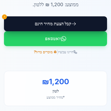
ממוצע:
1,200
₪ ל
לטון
.
!
קבל הצעת מחיר חינם
וואטסאפ
|
חייגו עכשיו
♻️ מוכרים ברזל?
₪
1,200
לטון
*מחיר ממוצע