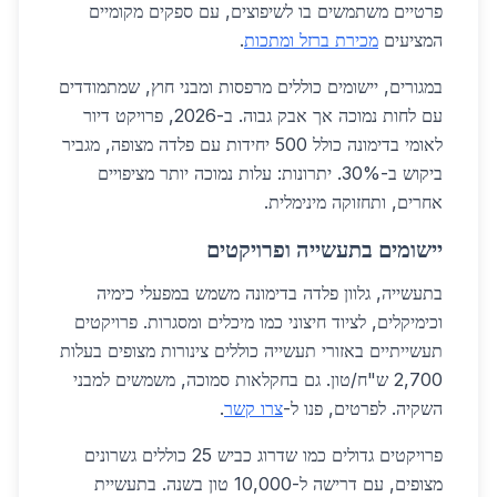
פרטיים משתמשים בו לשיפוצים, עם ספקים מקומיים
המציעים
מכירת ברזל ומתכות
.
במגורים, יישומים כוללים מרפסות ומבני חוץ, שמתמודדים
עם לחות נמוכה אך אבק גבוה. ב-2026, פרויקט דיור
לאומי בדימונה כולל 500 יחידות עם פלדה מצופה, מגביר
ביקוש ב-30%. יתרונות: עלות נמוכה יותר מציפויים
אחרים, ותחזוקה מינימלית.
יישומים בתעשייה ופרויקטים
בתעשייה, גלוון פלדה בדימונה משמש במפעלי כימיה
וכימיקלים, לציוד חיצוני כמו מיכלים ומסגרות. פרויקטים
תעשייתיים באזורי תעשייה כוללים צינורות מצופים בעלות
2,700 ש"ח/טון. גם בחקלאות סמוכה, משמשים למבני
השקיה. לפרטים, פנו ל-
צרו קשר
.
פרויקטים גדולים כמו שדרוג כביש 25 כוללים גשרונים
מצופים, עם דרישה ל-10,000 טון בשנה. בתעשיית