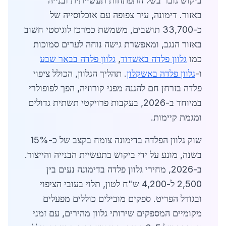
ביקוש גובר בשל התפתחות תעשייתית ובנייה
באזור. דימונה, עיר צפופה עם אוכלוסייה של
כ-33,700 תושבים, משמשת כמרכז לוגיסטי חשוב
באזור הנגב, ומאפשרת גישה נוחה לערים סמוכות
כמו
גלוון פלדה באשדוד
,
גלוון פלדה בבאר שבע
ו-
גלוון פלדה באשקלון
. תהליך הגלוון, הכולל ציפוי
פלדה בזרחן חם להגנה מפני קורוזיה, הפך לפופולרי
במיוחד ב-2026, בעקבות פרויקטי תשתית גדולים
ומגמת קיימות.
שוק גלוון הפלדה בדימונה צומח בקצב של כ-15%
בשנה, מונע על ידי ביקוש בתעשיית הבנייה והייצור.
ב-2026, מחירי גלוון פלדה בדימונה נעים בין
2,500 ל-4,200 ש"ח לטון, תלוי בעובי הציפוי
ובגודל הפריט. ספקים מובילים כוללים מפעלים
מקומיים המספקים שירותי גלוון מהירים, עם זמני