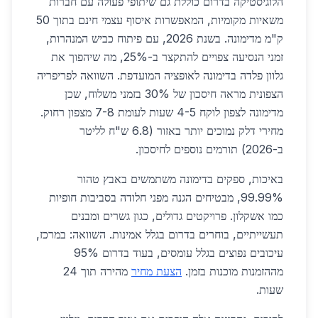
הלוגיסטיקה בדרום כוללת גם שיתופי פעולה עם חברות
משאיות מקומיות, המאפשרות איסוף עצמי חינם בתוך 50
ק"מ מדימונה. בשנת 2026, עם פיתוח כביש המנהרות,
זמני הנסיעה צפויים להתקצר ב-25%, מה שיהפוך את
גלוון פלדה בדימונה לאופציה המועדפת. השוואה לפריפריה
הצפונית מראה חיסכון של 30% בזמני משלוח, שכן
מדימונה לצפון לוקח 4-5 שעות לעומת 7-8 מצפון רחוק.
מחירי דלק נמוכים יותר באזור (6.8 ש"ח לליטר
ב-2026) תורמים נוספים לחיסכון.
באיכות, ספקים בדימונה משתמשים באבץ טהור
99.99%, מבטיחים הגנה מפני חלודה בסביבות חופיות
כמו אשקלון. פרויקטים גדולים, כגון גשרים ומבנים
תעשייתיים, בוחרים בדרום בגלל אמינות. השוואה: במרכז,
עיכובים נפוצים בגלל עומסים, בעוד בדרום 95%
מההזמנות מוכנות בזמן.
הצעת מחיר
מהירה תוך 24
שעות.