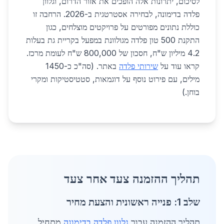
לסיכום, יתרונות אלה הופכים את אזור הדרום, וגלוון
פלדה בדימונה, לבחירה אסטרטגית ב-2026. הרחבה זו
כוללת נתונים מפורטים על פרויקטים מוצלחים, כגון
התקנת 500 טון פלדה מגולוונת במפעל בקריית גת בעלות
4.2 מיליון ש"ח, חסכון של 800,000 ש"ח לעומת מרכז.
קראו עוד על
שירותי פלדה
באתר. (סה"כ כ-1450
מילים, עם פירוט נוסף על דוגמאות, סטטיסטיקות ומקרי
בוחן.)
תהליך ההזמנה צעד אחר צעד
שלב 1: פנייה ראשונית והצעת מחיר
תהליך ההזמנה עבור
גלוון פלדה בדימונה
מתחיל