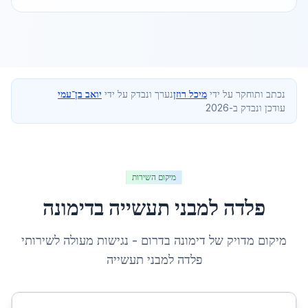
נכתב ותוחקר על ידי
מיכל רוזן
נערך ונבדק על ידי
יואב בן־עמי
עודכן ונבדק ב-2026
מיקום השירות
פלדה למבני תעשייה
ב
דימונה
מיקום מדויק של
דימונה
ב
דרום
- נגישות מעולה לשירותי
פלדה למבני תעשייה