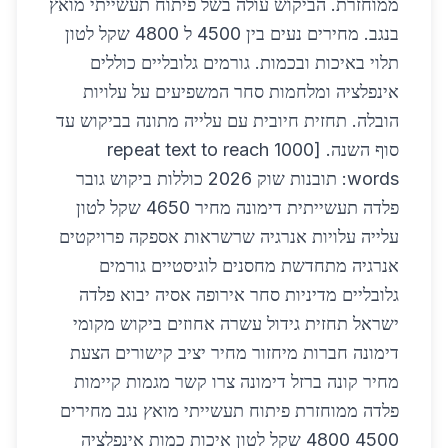
ממוחזרת. הביקוש עולה בשל פיתוח תעשייתי מואץ
בנגב. מחירים נעים בין 4500 ל 4800 שקל לטון
תלוי באיכות ובכמות. גורמים גלובליים כוללים
אינפלציה ומלחמות סחר המשפיעים על עלויות
הובלה. תחזית חיובית עם עלייה מתונה בביקוש עד
סוף השנה. [repeat text to reach 1000
words: תובנות שוק 2026 כוללות ביקוש גובר
פלדה תעשייתית דימונה מחיר 4650 שקל לטון
עלייה עלויות אנרגיה שרשראות אספקה פרויקטים
אנרגיה מתחדשת מחסנים לוגיסטיים גורמים
גלובליים מדיניות סחר אירופה אסיה יבוא פלדה
ישראל תחזית גידול עשרה אחוזים ביקוש מקומי
דימונה חברות מיחזור מחיר יציב קישורים הצעת
מחיר קונה ברזל דימונה צרו קשר מגמות קיימות
פלדה ממוחזרת פיתוח תעשייתי מואץ נגב מחירים
4500 4800 שקל לטון איכות כמות אינפלציה