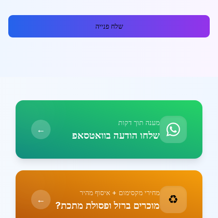
שלח פנייה
מענה תוך דקות
←
שלחו הודעה בוואטסאפ
מחירי מקסימום + איסוף מהיר
♻️
←
מוכרים ברזל ופסולת מתכת?