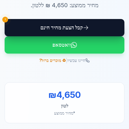
מחיר ממוצע:
4,650
₪ ל
לטון
.
!
קבל הצעת מחיר חינם
וואטסאפ
|
חייגו עכשיו
♻️ מוכרים ברזל?
₪
4,650
לטון
*מחיר ממוצע