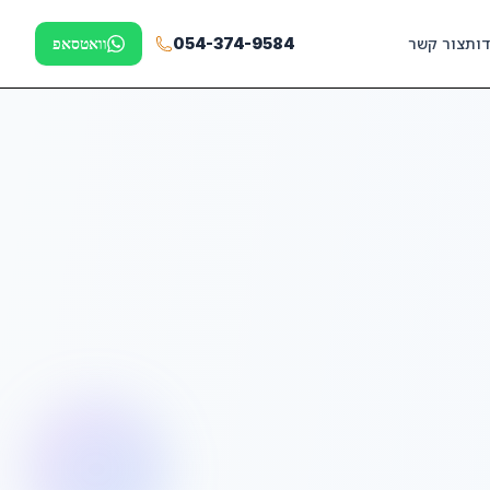
דות
צור קשר
054-374-9584
וואטסאפ