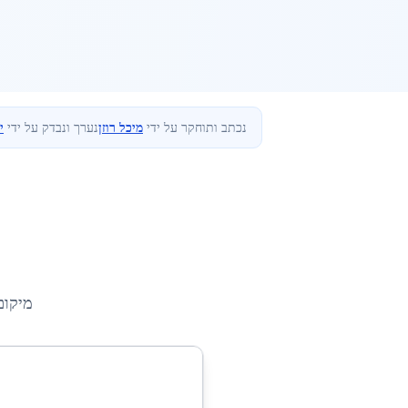
נכתב ותוחקר על ידי
מיכל רוזן
נערך ונבדק על ידי
י
מיקום