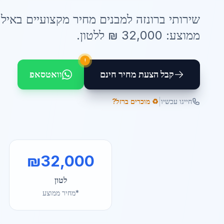
שירותי
ברונזה למבנים מחיר
מקצועיים ב
איל
ממוצע:
32,000
₪ ל
לטון
.
!
קבל הצעת מחיר חינם
וואטסאפ
|
חייגו עכשיו
♻️ מוכרים ברזל?
₪
32,000
לטון
*מחיר ממוצע