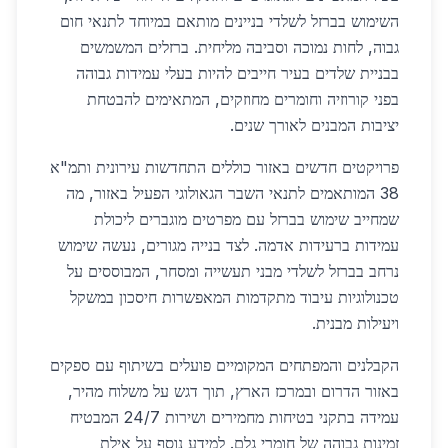
השימוש בברזל לשלדי בניינים מותאם במיוחד לתנאי חום
גבוה, לחות נמוכה וסביבה מליחית. ברזלים המשמשים
בבניית שלדים בעיר חייבים להיות בעלי עמידות גבוהה
בפני קורוזיה וחומרים מחוזקים, המתאימים להבטחת
יציבות המבנים לאורך שנים.
פרויקטים חדשים באזור כוללים התחדשות עירונית ותמ"א
38 המותאמים לתנאי השבר הגאולוגי הפעיל באזור, מה
שמחייב שימוש בברזל עם מפרטים מוגברים ליכולת
עמידות ברעידות אדמה. לצד בנייה מגורים, נעשה שימוש
נרחב בברזל לשלדי מבני תעשייה ומסחר, המבוססים על
טכנולוגיות עיבוד מתקדמות המאפשרות חיסכון במשקל
ויעילות מבנית.
הקבלנים והמפתחים המקומיים פועלים בשיתוף עם ספקים
באזור הדרום ובמרכז הארץ, תוך דגש על משלוח מהיר,
עמידה בתקני בטיחות מחמירים ושירות 24/7 המבטיח
זמינות גבוהה של חומרי גלם. למידע נוסף על אילת