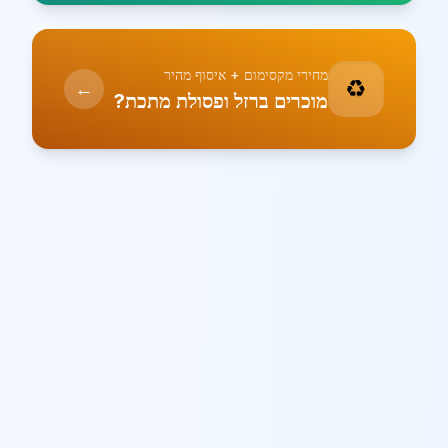
מחירי מקסימום + איסוף מהיר
♻️
←
מוכרים ברזל ופסולת מתכת?