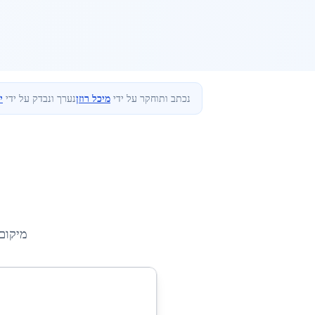
נכתב ותוחקר על ידי
מיכל רוזן
נערך ונבדק על ידי
י
מיקום