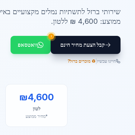
שירותי
ברזל לתשתיות נמלים
מקצועיים ב
אי
ממוצע:
4,600
₪ ל
לטון
.
!
קבל הצעת מחיר חינם
וואטסאפ
|
חייגו עכשיו
♻️ מוכרים ברזל?
₪
4,600
לטון
*מחיר ממוצע