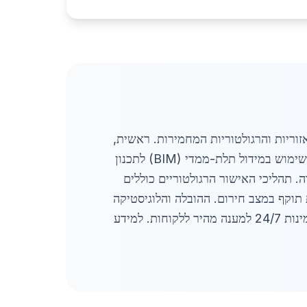
וריות והרגולטוריות המחמירות. ראשית,
ניתוח הצרכים מתבצע תוך הדגשה על עמידות לחומרים קורוזיביים ועמידה בתנאי ים קשים. לאחר מכן, נעשה שימוש במידול תלת-ממדי (BIM) לתכנון
. תהליכי האישור הרגולטוריים כוללים
תוקף במצב חירום. ההובלה והלוגיסטיקה
מתואמות עם ספקים מקומיים ויבואנים חלופיים כדי למנוע עיכובים עקב שיבושים עולמיים. השירות כולל גם זמינות 24/7 למענה מהיר ללקוחות. למידע