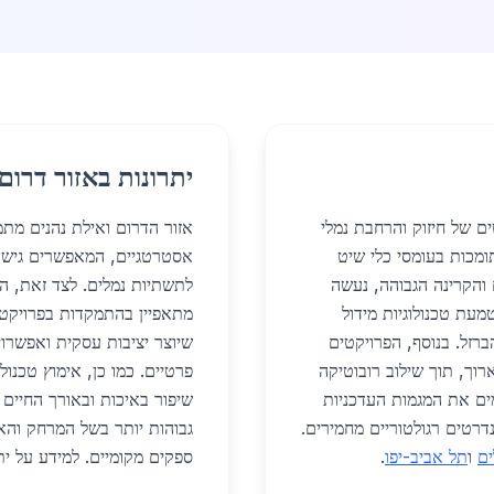
יתרונות באזור דרום
ם של חיזוק והרחבת נמלי
אזור הדרום ואילת נהנים מת
תומכות בעומסי כלי שיט
אסטרטגיים, המאפשרים גישה 
 והקרינה הגבוהה, נעשה
לתשתיות נמלים. לצד זאת, הש
מעת טכנולוגיות מידול
מתאפיין בהתמקדות בפרויקטים
כבת הברזל. בנוסף, הפרויקטים
שיוצר יציבות עסקית ואפשרוי
וך, תוך שילוב רובוטיקה
פרטיים. כמו כן, אימוץ טכנול
מים את המגמות העדכניות
שיפור באיכות ובאורך החיים 
רטים רגולטוריים מחמירים.
גבוהות יותר בשל המרחק והאת
ים
ו
תל אביב-יפו
.
ספקים מקומיים. למידע על ית