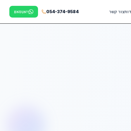
דות
צור קשר
054-374-9584
וואטסאפ