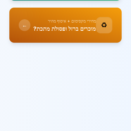
מחירי מקסימום + איסוף מהיר
♻️
←
מוכרים ברזל ופסולת מתכת?