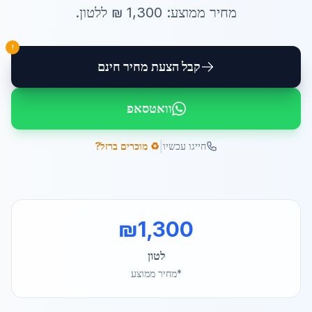
מחיר ממוצע:
1,300
₪ ל
לטון
.
!
קבל הצעת מחיר חינם
וואטסאפ
|
חייגו עכשיו
♻️ מוכרים ברזל?
₪
1,300
לטון
*מחיר ממוצע