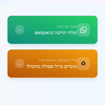
מענה תוך דקות
←
שלחו הודעה בוואטסאפ
מחירי מקסימום + איסוף מהיר
♻️
←
מוכרים ברזל ופסולת מתכת?