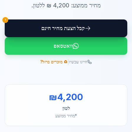
מחיר ממוצע:
4,200
₪ ל
לטון
.
!
קבל הצעת מחיר חינם
וואטסאפ
|
חייגו עכשיו
♻️ מוכרים ברזל?
₪
4,200
לטון
*מחיר ממוצע