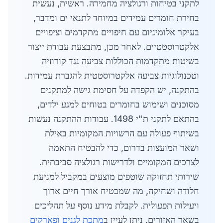
לתקני בטיחות ורגולציה מחמירה. ראשית, נעשית
בחירת חומרים עמידים במיוחד לתנאי ים ומדבר,
בעיקר אלומיניום עם חיפויים מתקדמים וציפויים
אלקטרוסטטיים. לאחר מכן, מתבצעת עבודת ייצור
בשיטות מתקדמות הכוללות צביעה נגד קורוזיה
וטכנולוגיות צביעה אלקטרוסטטית להגברת עמידות.
בהתקנה, יש הקפדה על חסימת גישה למתקנים
מסוכנים ושימוש בחומרים בטוחים למגע ילדים,
בהתאם לתקני ת"י 1498. עבודות ההתקנה נעשות
בשיתוף פעולה עם הרשויות המקומיות באילת
ושאר המועצות בדרום, כדי להבטיח התאמה
לצרכים המקומיים ולדרישות רגולציה סביבתית.
שירותי תחזוקה שוטפים מוצעים במקביל למניעת
חלודה ושחיקה, מה שמבטיח אורך חיים ארוך
ויעילות תפעולית. לקבלת מידע נוסף על תהליכים
בשאר האזורים, ניתן לעיין ב
מתכת לגנים ופארקים