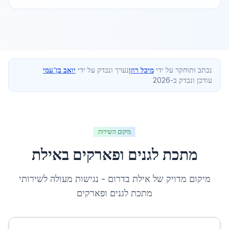
נכתב ותוחקר על ידי
מיכל רוזן
נערך ונבדק על ידי
יואב בן־עמי
עודכן ונבדק ב-2026
מיקום השירות
מתכת לגנים ופארקים
ב
אילת
מיקום מדויק של
אילת
ב
דרום
- נגישות מעולה לשירותי
מתכת לגנים ופארקים