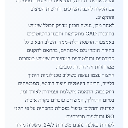
והבינלאומית. תחילה, מתבצעת התייעצות מעמיקה
עם הלקוח להבנת הצרכים, דרישות העיצוב
והתקציב.
לאחר מכן, נעשה תכנון מדויק הכולל שימוש
בתוכנות CAD מתקדמות ותכנון פרוטוטיפים
באמצעות הדפסת תלת-ממד. השלב הבא כולל
בחירת חומרי גלם איכותיים, בהתאם לתקנים
סביבתיים ורגולטוריים המחייבים שימוש במתכות
ממוחזרות וידידותיות לסביבה.
הייצור עצמו נעשה בשילוב טכנולוגיות חיתוך
בלייזר, חריטה דיגיטלית וייצור רובוטי, המבטיחים
דיוק גבוה, התאמה מושלמת ועמידות לאורך זמן.
בסיום התהליך, המוצרים עוברים בקרת איכות
קפדנית ותהליכי טיפול בפסולת מתכתית על פי תקני
ISO ורגולציות סביבתיות.
לקוחות באלעד נהנים משירות 24/7, משלוח מהיר