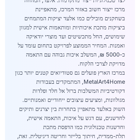
לצד טכנולוגיות ייצור מתקדמות. אלעד, המהווה
מרכז ייצור חשוב באזור המרכז, מתאפיינת
בשחקנים מובילים כמו אלעד יציקות המתמחים
ביציקות מתכת איכותיות ומותאמות אישית למגוון
שימושים, החל מתכשיטים ועד מוצרי יודאיקה
ואמנות. המחיר הממוצע לפרויקט בתחום עומד על
כ-5000 ₪, המשלב איכות גבוהה עם התאמה
מדויקת לצרכי הלקוח.
במרכז הארץ פועלים גם סטודיואים קטנים יותר כגון
MetalArt4Home, המתמקדים בעבודות
דקורטיביות המשלבות ברזל אל חלד ופלדות
מגולוונות, ומציעים עיצובים ייחודיים ואמנותיים.
השוק באלעד מתאפיין בתחרות בין יצרנים ותיקים
לחדשנים, עם דגש על איכות, התאמה אישית,
וחדשנות טכנולוגית כמו הדפסת מתכת
תלת-ממדית, חיתוך בלייזר וחריטה דיגיטלית. זאת,