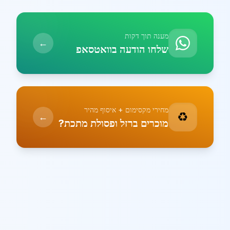
מענה תוך דקות
←
שלחו הודעה בוואטסאפ
מחירי מקסימום + איסוף מהיר
♻️
←
מוכרים ברזל ופסולת מתכת?