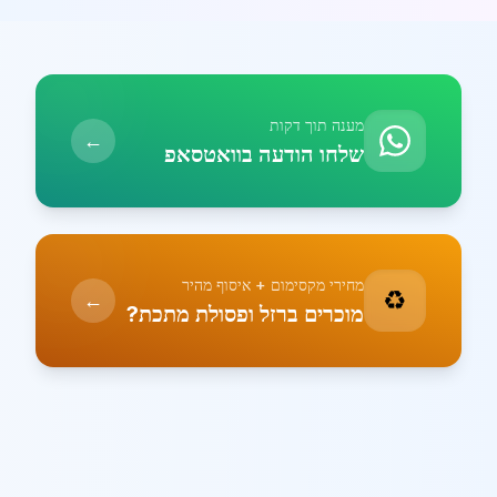
מענה תוך דקות
←
שלחו הודעה בוואטסאפ
מחירי מקסימום + איסוף מהיר
♻️
←
מוכרים ברזל ופסולת מתכת?