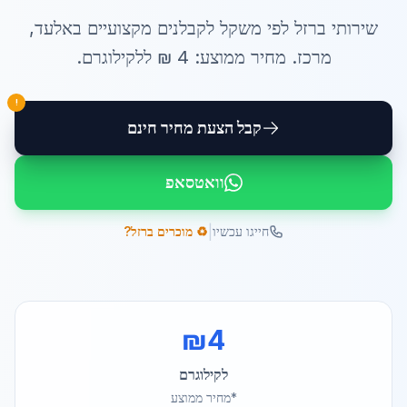
שירותי
ברזל לפי משקל לקבלנים
מקצועיים ב
אלעד
,
מרכז
. מחיר ממוצע:
4
₪ ל
לקילוגרם
.
!
קבל הצעת מחיר חינם
וואטסאפ
|
חייגו עכשיו
♻️ מוכרים ברזל?
₪
4
לקילוגרם
*מחיר ממוצע