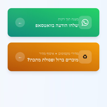
מענה תוך דקות
←
שלחו הודעה בוואטסאפ
מחירי מקסימום + איסוף מהיר
♻️
←
מוכרים ברזל ופסולת מתכת?