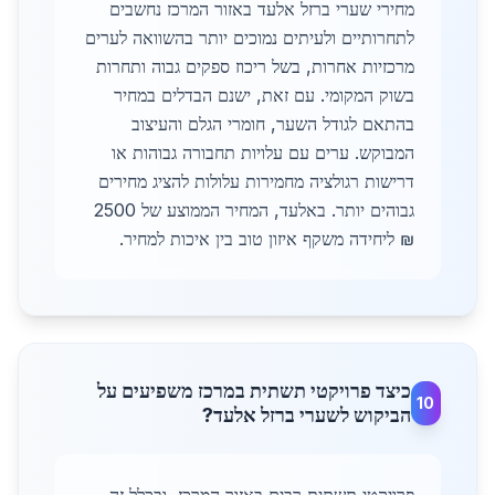
מחירי שערי ברזל אלעד באזור המרכז נחשבים
לתחרותיים ולעיתים נמוכים יותר בהשוואה לערים
מרכזיות אחרות, בשל ריכוז ספקים גבוה ותחרות
בשוק המקומי. עם זאת, ישנם הבדלים במחיר
בהתאם לגודל השער, חומרי הגלם והעיצוב
המבוקש. ערים עם עלויות תחבורה גבוהות או
דרישות רגולציה מחמירות עלולות להציג מחירים
גבוהים יותר. באלעד, המחיר הממוצע של 2500
₪ ליחידה משקף איזון טוב בין איכות למחיר.
כיצד פרויקטי תשתית במרכז משפיעים על
10
הביקוש לשערי ברזל אלעד?