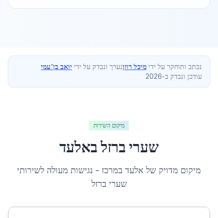
נכתב ותוחקר על ידי
מיכל רוזן
נערך ונבדק על ידי
יואב בן־עמי
עודכן ונבדק ב-2026
מיקום השירות
שערי ברזל
ב
אלעד
מיקום מדויק של
אלעד
ב
מרכז
- נגישות מעולה לשירותי
שערי ברזל