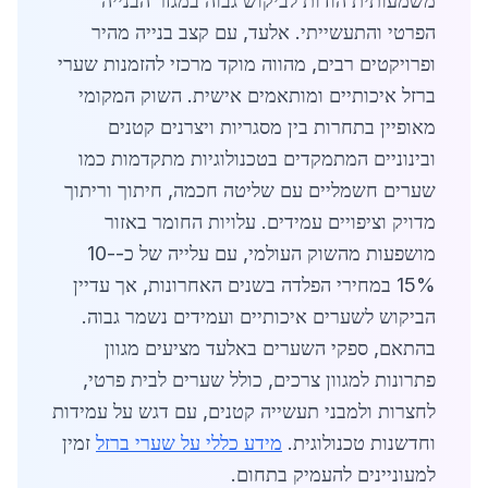
משמעותית הודות לביקוש גבוה במגזר הבנייה
הפרטי והתעשייתי. אלעד, עם קצב בנייה מהיר
ופרויקטים רבים, מהווה מוקד מרכזי להזמנות שערי
ברזל איכותיים ומותאמים אישית. השוק המקומי
מאופיין בתחרות בין מסגריות ויצרנים קטנים
ובינוניים המתמקדים בטכנולוגיות מתקדמות כמו
שערים חשמליים עם שליטה חכמה, חיתוך וריתוך
מדויק וציפויים עמידים. עלויות החומר באזור
מושפעות מהשוק העולמי, עם עלייה של כ-10-
15% במחירי הפלדה בשנים האחרונות, אך עדיין
הביקוש לשערים איכותיים ועמידים נשמר גבוה.
בהתאם, ספקי השערים באלעד מציעים מגוון
פתרונות למגוון צרכים, כולל שערים לבית פרטי,
לחצרות ולמבני תעשייה קטנים, עם דגש על עמידות
וחדשנות טכנולוגית.
מידע כללי על שערי ברזל
זמין
למעוניינים להעמיק בתחום.