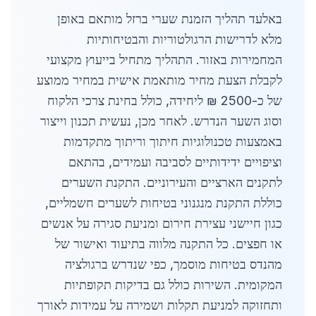
באלעד תהליך הזמנת שערי ברזל מותאם באופן
מלא לדרישות הרגולטוריות והבטיחותיות
המחמירות באזור. התהליך מתחיל בייעוץ מקצועי
לקבלת הצעת מחיר מותאמת אישית במחיר ממוצע
של כ-2500 ₪ ליחידה, כולל בחינת צרכי הלקוח
וסוג השער הנדרש. לאחר מכן, נעשית תכנון וייצור
באמצעות טכנולוגיות חיתוך וריתוך מתקדמות
וציפויים ידידותיים לסביבה ועמידים, בהתאם
לתקנים הארציים והעירוניים. התקנת השערים
כוללת התקנת מנגנוני בטיחות לשערים חשמליים,
כגון חיישני עצירת חירום ומניעת סגירה על אנשים
או חפצים. כל התקנה מלווה בתיעוד ואישור של
מהנדס בטיחות מוסמך, כפי שנדרש ברגולציה
המקומית. השירות כולל גם בדיקות תקופתיות
ותחזוקה למניעת תקלות ושמירה על עמידות לאורך