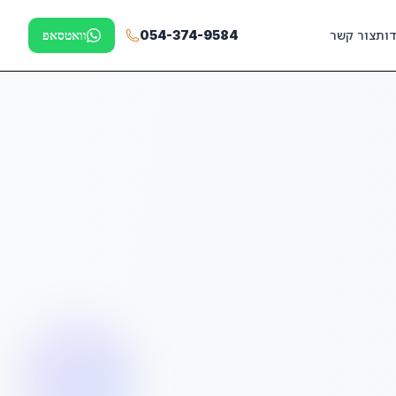
דות
צור קשר
054-374-9584
וואטסאפ