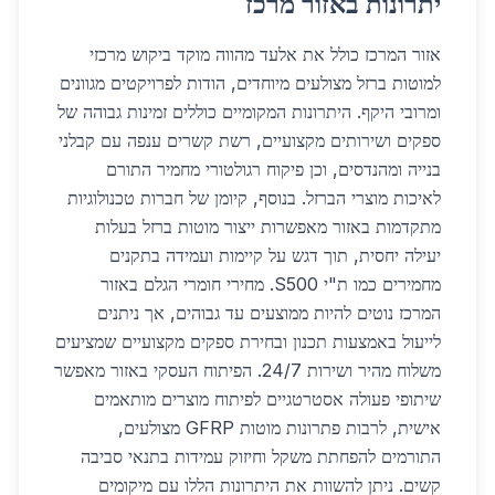
יתרונות באזור מרכז
אזור המרכז כולל את אלעד מהווה מוקד ביקוש מרכזי
למוטות ברזל מצולעים מיוחדים, הודות לפרויקטים מגוונים
ומרובי היקף. היתרונות המקומיים כוללים זמינות גבוהה של
ספקים ושירותים מקצועיים, רשת קשרים ענפה עם קבלני
בנייה ומהנדסים, וכן פיקוח רגולטורי מחמיר התורם
לאיכות מוצרי הברזל. בנוסף, קיומן של חברות טכנולוגיות
מתקדמות באזור מאפשרות ייצור מוטות ברזל בעלות
יעילה יחסית, תוך דגש על קיימות ועמידה בתקנים
מחמירים כמו ת"י S500. מחירי חומרי הגלם באזור
המרכז נוטים להיות ממוצעים עד גבוהים, אך ניתנים
לייעול באמצעות תכנון ובחירת ספקים מקצועיים שמציעים
משלוח מהיר ושירות 24/7. הפיתוח העסקי באזור מאפשר
שיתופי פעולה אסטרטגיים לפיתוח מוצרים מותאמים
אישית, לרבות פתרונות מוטות GFRP מצולעים,
התורמים להפחתת משקל וחיזוק עמידות בתנאי סביבה
קשים. ניתן להשוות את היתרונות הללו עם מיקומים