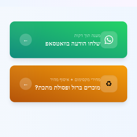
מענה תוך דקות
←
שלחו הודעה בוואטסאפ
מחירי מקסימום + איסוף מהיר
♻️
←
מוכרים ברזל ופסולת מתכת?