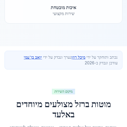
איכות מובטחת
שירות מקצועי
נכתב ותוחקר על ידי
מיכל רוזן
נערך ונבדק על ידי
יואב בן־עמי
עודכן ונבדק ב-2026
מיקום השירות
מוטות ברזל מצולעים מיוחדים
ב
אלעד