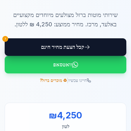
שירותי
מוטות ברזל מצולעים מיוחדים
מקצועיים
ב
אלעד
,
מרכז
. מחיר ממוצע:
4,250
₪ ל
לטון
.
!
קבל הצעת מחיר חינם
וואטסאפ
|
חייגו עכשיו
♻️ מוכרים ברזל?
₪
4,250
לטון