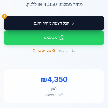
מחיר ממוצע:
4,350
₪ ל
לטון
.
!
קבל הצעת מחיר חינם
וואטסאפ
|
חייגו עכשיו
♻️ מוכרים ברזל?
₪
4,350
לטון
*מחיר ממוצע