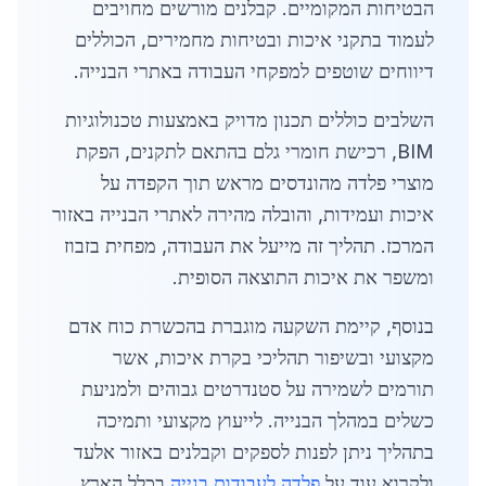
הבטיחות המקומיים. קבלנים מורשים מחויבים
לעמוד בתקני איכות ובטיחות מחמירים, הכוללים
דיווחים שוטפים למפקחי העבודה באתרי הבנייה.
השלבים כוללים תכנון מדויק באמצעות טכנולוגיות
BIM, רכישת חומרי גלם בהתאם לתקנים, הפקת
מוצרי פלדה מהונדסים מראש תוך הקפדה על
איכות ועמידות, והובלה מהירה לאתרי הבנייה באזור
המרכז. תהליך זה מייעל את העבודה, מפחית בזבוז
ומשפר את איכות התוצאה הסופית.
בנוסף, קיימת השקעה מוגברת בהכשרת כוח אדם
מקצועי ובשיפור תהליכי בקרת איכות, אשר
תורמים לשמירה על סטנדרטים גבוהים ולמניעת
כשלים במהלך הבנייה. לייעוץ מקצועי ותמיכה
בתהליך ניתן לפנות לספקים וקבלנים באזור אלעד
ולקרוא עוד על
פלדה לעבודות בנייה
בכלל הארץ.