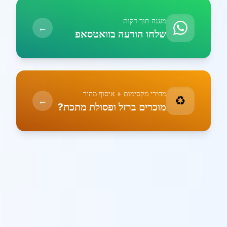
מענה תוך דקות
←
שלחו הודעה בוואטסאפ
מחירי מקסימום + איסוף מהיר
♻️
←
מוכרים ברזל ופסולת מתכת?