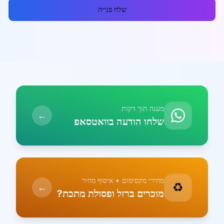
שלח פנייה
מענה תוך דקות
←
שלחו הודעה בוואטסאפ
מחירי מקסימום + איסוף מהיר
♻️
←
מוכרים ברזל ופסולת מתכת?