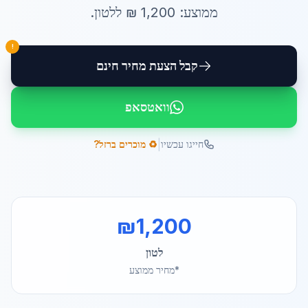
ממוצע:
1,200
₪ ל
לטון
.
!
קבל הצעת מחיר חינם
וואטסאפ
|
חייגו עכשיו
♻️ מוכרים ברזל?
₪
1,200
לטון
*מחיר ממוצע